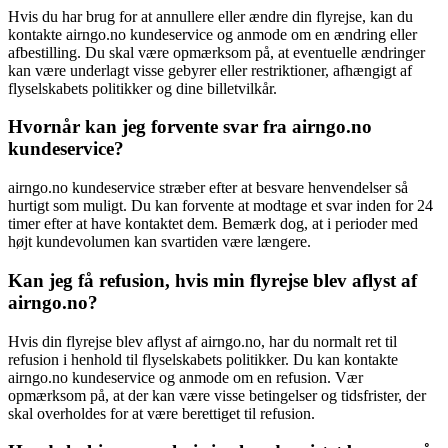
Hvis du har brug for at annullere eller ændre din flyrejse, kan du
kontakte airngo.no kundeservice og anmode om en ændring eller
afbestilling. Du skal være opmærksom på, at eventuelle ændringer
kan være underlagt visse gebyrer eller restriktioner, afhængigt af
flyselskabets politikker og dine billetvilkår.
Hvornår kan jeg forvente svar fra airngo.no
kundeservice?
airngo.no kundeservice stræber efter at besvare henvendelser så
hurtigt som muligt. Du kan forvente at modtage et svar inden for 24
timer efter at have kontaktet dem. Bemærk dog, at i perioder med
højt kundevolumen kan svartiden være længere.
Kan jeg få refusion, hvis min flyrejse blev aflyst af
airngo.no?
Hvis din flyrejse blev aflyst af airngo.no, har du normalt ret til
refusion i henhold til flyselskabets politikker. Du kan kontakte
airngo.no kundeservice og anmode om en refusion. Vær
opmærksom på, at der kan være visse betingelser og tidsfrister, der
skal overholdes for at være berettiget til refusion.