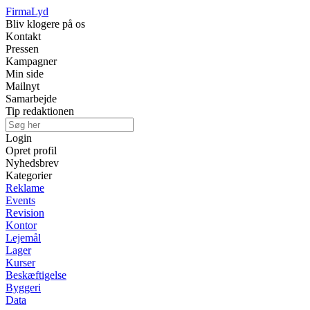
Firma
Lyd
Bliv klogere på os
Kontakt
Pressen
Kampagner
Min side
Mailnyt
Samarbejde
Tip redaktionen
Login
Opret profil
Nyhedsbrev
Kategorier
Reklame
Events
Revision
Kontor
Lejemål
Lager
Kurser
Beskæftigelse
Byggeri
Data