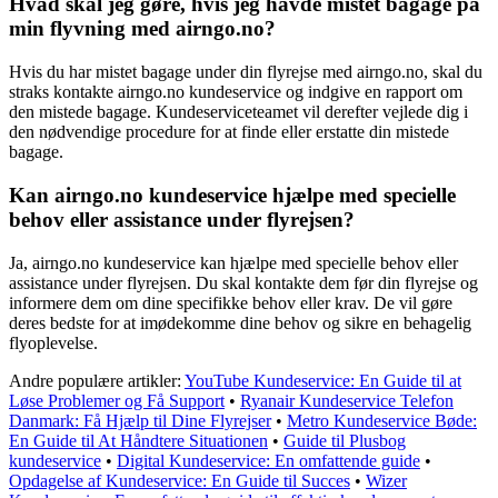
Hvad skal jeg gøre, hvis jeg havde mistet bagage på
min flyvning med airngo.no?
Hvis du har mistet bagage under din flyrejse med airngo.no, skal du
straks kontakte airngo.no kundeservice og indgive en rapport om
den mistede bagage. Kundeserviceteamet vil derefter vejlede dig i
den nødvendige procedure for at finde eller erstatte din mistede
bagage.
Kan airngo.no kundeservice hjælpe med specielle
behov eller assistance under flyrejsen?
Ja, airngo.no kundeservice kan hjælpe med specielle behov eller
assistance under flyrejsen. Du skal kontakte dem før din flyrejse og
informere dem om dine specifikke behov eller krav. De vil gøre
deres bedste for at imødekomme dine behov og sikre en behagelig
flyoplevelse.
Andre populære artikler:
YouTube Kundeservice: En Guide til at
Løse Problemer og Få Support
•
Ryanair Kundeservice Telefon
Danmark: Få Hjælp til Dine Flyrejser
•
Metro Kundeservice Bøde:
En Guide til At Håndtere Situationen
•
Guide til Plusbog
kundeservice
•
Digital Kundeservice: En omfattende guide
•
Opdagelse af Kundeservice: En Guide til Succes
•
Wizer