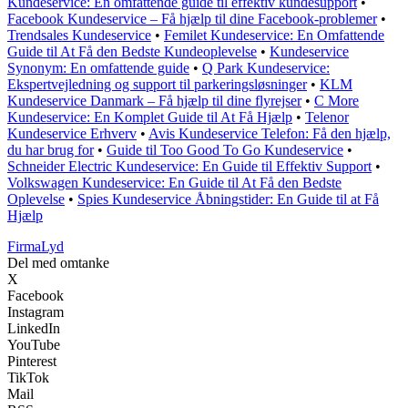
Kundeservice: En omfattende guide til effektiv kundesupport
•
Facebook Kundeservice – Få hjælp til dine Facebook-problemer
•
Trendsales Kundeservice
•
Femilet Kundeservice: En Omfattende
Guide til At Få den Bedste Kundeoplevelse
•
Kundeservice
Synonym: En omfattende guide
•
Q Park Kundeservice:
Ekspertvejledning og support til parkeringsløsninger
•
KLM
Kundeservice Danmark – Få hjælp til dine flyrejser
•
C More
Kundeservice: En Komplet Guide til At Få Hjælp
•
Telenor
Kundeservice Erhverv
•
Avis Kundeservice Telefon: Få den hjælp,
du har brug for
•
Guide til Too Good To Go Kundeservice
•
Schneider Electric Kundeservice: En Guide til Effektiv Support
•
Volkswagen Kundeservice: En Guide til At Få den Bedste
Oplevelse
•
Spies Kundeservice Åbningstider: En Guide til at Få
Hjælp
Firma
Lyd
Del med omtanke
X
Facebook
Instagram
LinkedIn
YouTube
Pinterest
TikTok
Mail