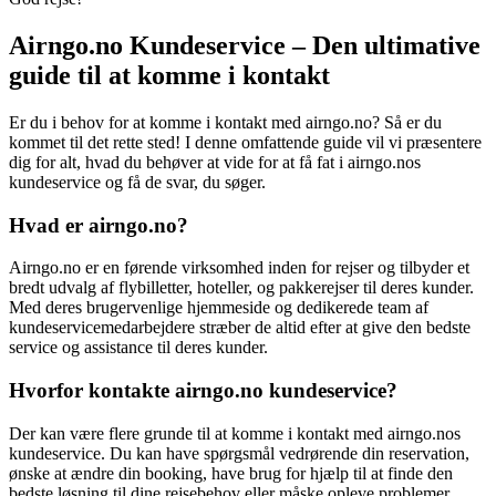
Airngo.no Kundeservice – Den ultimative
guide til at komme i kontakt
Er du i behov for at komme i kontakt med airngo.no? Så er du
kommet til det rette sted! I denne omfattende guide vil vi præsentere
dig for alt, hvad du behøver at vide for at få fat i airngo.nos
kundeservice og få de svar, du søger.
Hvad er airngo.no?
Airngo.no er en førende virksomhed inden for rejser og tilbyder et
bredt udvalg af flybilletter, hoteller, og pakkerejser til deres kunder.
Med deres brugervenlige hjemmeside og dedikerede team af
kundeservicemedarbejdere stræber de altid efter at give den bedste
service og assistance til deres kunder.
Hvorfor kontakte airngo.no kundeservice?
Der kan være flere grunde til at komme i kontakt med airngo.nos
kundeservice. Du kan have spørgsmål vedrørende din reservation,
ønske at ændre din booking, have brug for hjælp til at finde den
bedste løsning til dine rejsebehov eller måske opleve problemer