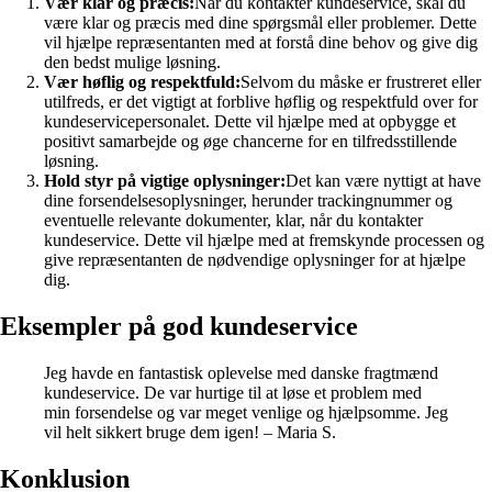
Vær klar og præcis:
Når du kontakter kundeservice, skal du
være klar og præcis med dine spørgsmål eller problemer. Dette
vil hjælpe repræsentanten med at forstå dine behov og give dig
den bedst mulige løsning.
Vær høflig og respektfuld:
Selvom du måske er frustreret eller
utilfreds, er det vigtigt at forblive høflig og respektfuld over for
kundeservicepersonalet. Dette vil hjælpe med at opbygge et
positivt samarbejde og øge chancerne for en tilfredsstillende
løsning.
Hold styr på vigtige oplysninger:
Det kan være nyttigt at have
dine forsendelsesoplysninger, herunder trackingnummer og
eventuelle relevante dokumenter, klar, når du kontakter
kundeservice. Dette vil hjælpe med at fremskynde processen og
give repræsentanten de nødvendige oplysninger for at hjælpe
dig.
Eksempler på god kundeservice
Jeg havde en fantastisk oplevelse med danske fragtmænd
kundeservice. De var hurtige til at løse et problem med
min forsendelse og var meget venlige og hjælpsomme. Jeg
vil helt sikkert bruge dem igen! – Maria S.
Konklusion