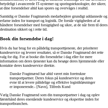
betydeligt i avancerede IT-systemer og sporingsteknologier, der sikrer,
at dine forsendelser altid kan spores og overvåges i realtid.
Samtidig er Danske Fragtmænds medarbejdere grundigt uddannede og
erfarne inden for transport og logistik. De forstår vigtigheden af at
håndtere forsendelser med forsigtighed og sikre, at de når frem til deres
destination sikkert og i rette tid.
Book din forsendelse i dag!
Hvis du har brug for en pålidelig transporttjeneste, der prioriterer
kundeservice og leverer resultater, så er Danske Fragtmænd det rette
valg for dig. For at booke din forsendelse i dag eller for mere
information om deres tjenester kan du besøge deres hjemmeside eller
kontakte deres kundeservice direkte.
Danske Fragtmænd har altid været min foretrukne
transportpartner. Deres fokus på kundeservice og deres
evne til at levere pålidelige og effektive logistikløsninger
er imponerende.- [Navn], Tilfreds Kund
Vælg Danske Fragtmænd som din transportpartner i dag og oplev
førstehånd deres enestående kundeservice og ekspertise inden for
transportbranchen.