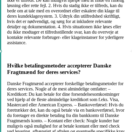
ikke er tilfreds. De kan muligvis hjælpe med at finde en rimelig
løsning eller rette fejl. 2. Hvis du stadig ikke er tilfreds, kan du
bede om at tale med en overordnet eller eskalere din klage til
deres kundeklagesystem. 3. Udtryk din utilfredshed skriftligt,
hvis det er nødvendigt, og sørg for at inkludere relevante
detaljer og dokumentation. 4. Hvis situationen ikke løses eller
du ikke modtager et tilfredsstillende svar, kan du overveje at
kontakte relevante forbruger- eller klageinstanser for yderligere
assistance.
Hvilke betalingsmetoder accepterer Danske
Fragtmænd for deres services?
Danske Fragtmænd accepterer forskellige betalingsmetoder for
deres services. Nogle af de mest almindelige omfatter: –
Kreditkort: Du kan betale for dine forsendelsesomkostninger
ved hjælp af de fleste almindelige kreditkort som f.eks. Visa,
Mastercard eller American Express. – Bankoverførsel: Hvis du
foretrækker det, kan du også betale via en bankoverførsel, hvor
du foretager en direkte betaling fra din bankkonto til Danske
Fragtmænds konto. – Kontant eller check: Nogle kunder har
muligvis også mulighed for at betale kontant eller med check
ved levering, afhængigt af aftalen og eventuelle specifikke krav.