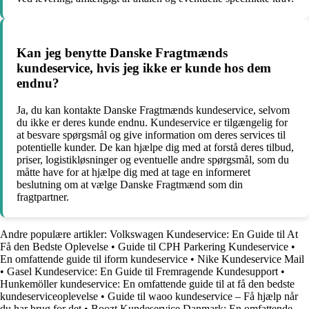
Kan jeg benytte Danske Fragtmænds
kundeservice, hvis jeg ikke er kunde hos dem
endnu?
Ja, du kan kontakte Danske Fragtmænds kundeservice, selvom
du ikke er deres kunde endnu. Kundeservice er tilgængelig for
at besvare spørgsmål og give information om deres services til
potentielle kunder. De kan hjælpe dig med at forstå deres tilbud,
priser, logistikløsninger og eventuelle andre spørgsmål, som du
måtte have for at hjælpe dig med at tage en informeret
beslutning om at vælge Danske Fragtmænd som din
fragtpartner.
Andre populære artikler:
Volkswagen Kundeservice: En Guide til At
Få den Bedste Oplevelse
•
Guide til CPH Parkering Kundeservice
•
En omfattende guide til iform kundeservice
•
Nike Kundeservice Mail
•
Gasel Kundeservice: En Guide til Fremragende Kundesupport
•
Hunkemöller kundeservice: En omfattende guide til at få den bedste
kundeserviceoplevelse
•
Guide til waoo kundeservice – Få hjælp når
du har brug for det
•
Boozt Kundeservice Danmark: En omfattende