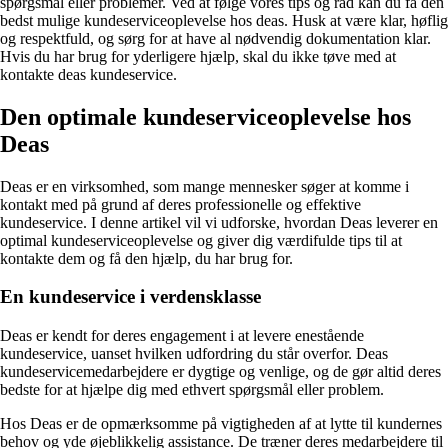
spørgsmål eller problemer. Ved at følge vores tips og råd kan du få den
bedst mulige kundeserviceoplevelse hos deas. Husk at være klar, høflig
og respektfuld, og sørg for at have al nødvendig dokumentation klar.
Hvis du har brug for yderligere hjælp, skal du ikke tøve med at
kontakte deas kundeservice.
Den optimale kundeserviceoplevelse hos
Deas
Deas er en virksomhed, som mange mennesker søger at komme i
kontakt med på grund af deres professionelle og effektive
kundeservice. I denne artikel vil vi udforske, hvordan Deas leverer en
optimal kundeserviceoplevelse og giver dig værdifulde tips til at
kontakte dem og få den hjælp, du har brug for.
En kundeservice i verdensklasse
Deas er kendt for deres engagement i at levere enestående
kundeservice, uanset hvilken udfordring du står overfor. Deas
kundeservicemedarbejdere er dygtige og venlige, og de gør altid deres
bedste for at hjælpe dig med ethvert spørgsmål eller problem.
Hos Deas er de opmærksomme på vigtigheden af ​​at lytte til kundernes
behov og yde øjeblikkelig assistance. De træner deres medarbejdere til