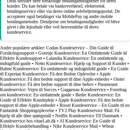
Deas tilbyder flere forskellige betalingsmuligheder for deres
kunder. Du kan betale via bankoverførsel, elektronisk
betalingsservice eller via deres online selvbetjeningsportal. De
accepterer også betalinger via MobilePay og andre mobile
betalingsmetoder. Detaljerne om betalingsmuligheder vil blive
givet i din lejeaftale eller ved henvendelse til deres
kundeservice.
Andre populære artikler:
Codan Kundeservice – Din Guide til
Forsikringssupport
•
Gorenje Kundeservice: En Omfattende Guide til
Effektiv Kundesupport
•
Lalandia Kundeservice: En omfattende og
indsigtfuld guide
•
Netto Kundeservice: Hjælp og Support til Kunder
•
Bahne Kundeservice: En omfattende og indsigtsfuld guide
•
En Guide
til Experian Kundeservice: Få den Bedste Oplevelse
•
Apple
Kundeservice: Få den bedste support til dine Apple-enheder
•
Oister
Kundeservice: Få den bedste support til dine behov
•
Paramount
Kundeservice: Vejen til Succes
•
Gaggenau Kundeservice
•
Foredrag
om kundeservice: En omfattende guide
•
Bedre Kundeservice: En
Guide til Effektiv Kundepleje
•
Apple Kundeservice: Få den bedste
support til dine Apple-enheder
•
Boozt Kundeservice – En Guide til en
Fantastisk Shoppingoplevelse
•
TV2 Play Kundeservice Mail: Få
hjælp til alle dine spørgsmål
•
Netflix Kundeservice Tlf Danmark
•
Kundeservice hos vitaeLab.dk
•
Al Kundeservice: En Guide til
Effektiv Kundebehandling
•
Nike Kundeservice Mail
•
Wheat