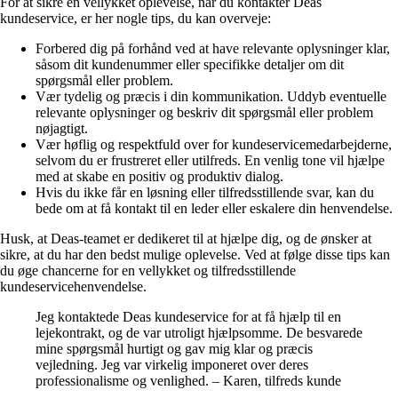
For at sikre en vellykket oplevelse, når du kontakter Deas
kundeservice, er her nogle tips, du kan overveje:
Forbered dig på forhånd ved at have relevante oplysninger klar,
såsom dit kundenummer eller specifikke detaljer om dit
spørgsmål eller problem.
Vær tydelig og præcis i din kommunikation. Uddyb eventuelle
relevante oplysninger og beskriv dit spørgsmål eller problem
nøjagtigt.
Vær høflig og respektfuld over for kundeservicemedarbejderne,
selvom du er frustreret eller utilfreds. En venlig tone vil hjælpe
med at skabe en positiv og produktiv dialog.
Hvis du ikke får en løsning eller tilfredsstillende svar, kan du
bede om at få kontakt til en leder eller eskalere din henvendelse.
Husk, at Deas-teamet er dedikeret til at hjælpe dig, og de ønsker at
sikre, at du har den bedst mulige oplevelse. Ved at følge disse tips kan
du øge chancerne for en vellykket og tilfredsstillende
kundeservicehenvendelse.
Jeg kontaktede Deas kundeservice for at få hjælp til en
lejekontrakt, og de var utroligt hjælpsomme. De besvarede
mine spørgsmål hurtigt og gav mig klar og præcis
vejledning. Jeg var virkelig imponeret over deres
professionalisme og venlighed. – Karen, tilfreds kunde