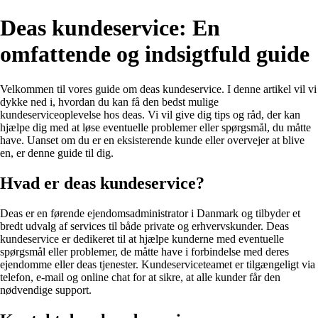
Deas kundeservice: En
omfattende og indsigtfuld guide
Velkommen til vores guide om deas kundeservice. I denne artikel vil vi
dykke ned i, hvordan du kan få den bedst mulige
kundeserviceoplevelse hos deas. Vi vil give dig tips og råd, der kan
hjælpe dig med at løse eventuelle problemer eller spørgsmål, du måtte
have. Uanset om du er en eksisterende kunde eller overvejer at blive
en, er denne guide til dig.
Hvad er deas kundeservice?
Deas er en førende ejendomsadministrator i Danmark og tilbyder et
bredt udvalg af services til både private og erhvervskunder. Deas
kundeservice er dedikeret til at hjælpe kunderne med eventuelle
spørgsmål eller problemer, de måtte have i forbindelse med deres
ejendomme eller deas tjenester. Kundeserviceteamet er tilgængeligt via
telefon, e-mail og online chat for at sikre, at alle kunder får den
nødvendige support.