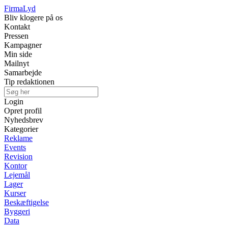
Firma
Lyd
Bliv klogere på os
Kontakt
Pressen
Kampagner
Min side
Mailnyt
Samarbejde
Tip redaktionen
Login
Opret profil
Nyhedsbrev
Kategorier
Reklame
Events
Revision
Kontor
Lejemål
Lager
Kurser
Beskæftigelse
Byggeri
Data