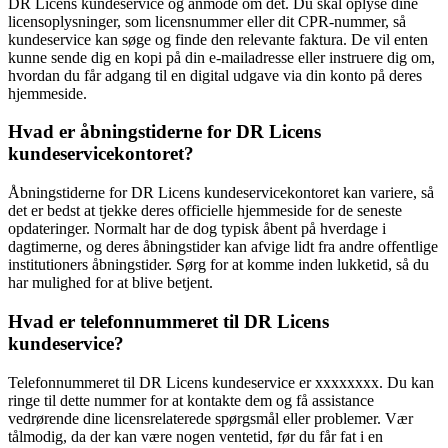
DR Licens kundeservice og anmode om det. Du skal oplyse dine
licensoplysninger, som licensnummer eller dit CPR-nummer, så
kundeservice kan søge og finde den relevante faktura. De vil enten
kunne sende dig en kopi på din e-mailadresse eller instruere dig om,
hvordan du får adgang til en digital udgave via din konto på deres
hjemmeside.
Hvad er åbningstiderne for DR Licens
kundeservicekontoret?
Åbningstiderne for DR Licens kundeservicekontoret kan variere, så
det er bedst at tjekke deres officielle hjemmeside for de seneste
opdateringer. Normalt har de dog typisk åbent på hverdage i
dagtimerne, og deres åbningstider kan afvige lidt fra andre offentlige
institutioners åbningstider. Sørg for at komme inden lukketid, så du
har mulighed for at blive betjent.
Hvad er telefonnummeret til DR Licens
kundeservice?
Telefonnummeret til DR Licens kundeservice er xxxxxxxx. Du kan
ringe til dette nummer for at kontakte dem og få assistance
vedrørende dine licensrelaterede spørgsmål eller problemer. Vær
tålmodig, da der kan være nogen ventetid, før du får fat i en