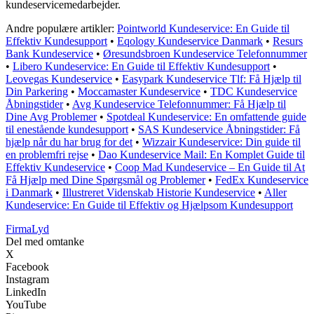
kundeservicemedarbejder.
Andre populære artikler:
Pointworld Kundeservice: En Guide til
Effektiv Kundesupport
•
Eqology Kundeservice Danmark
•
Resurs
Bank Kundeservice
•
Øresundsbroen Kundeservice Telefonnummer
•
Libero Kundeservice: En Guide til Effektiv Kundesupport
•
Leovegas Kundeservice
•
Easypark Kundeservice Tlf: Få Hjælp til
Din Parkering
•
Moccamaster Kundeservice
•
TDC Kundeservice
Åbningstider
•
Avg Kundeservice Telefonnummer: Få Hjælp til
Dine Avg Problemer
•
Spotdeal Kundeservice: En omfattende guide
til enestående kundesupport
•
SAS Kundeservice Åbningstider: Få
hjælp når du har brug for det
•
Wizzair Kundeservice: Din guide til
en problemfri rejse
•
Dao Kundeservice Mail: En Komplet Guide til
Effektiv Kundeservice
•
Coop Mad Kundeservice – En Guide til At
Få Hjælp med Dine Spørgsmål og Problemer
•
FedEx Kundeservice
i Danmark
•
Illustreret Videnskab Historie Kundeservice
•
Aller
Kundeservice: En Guide til Effektiv og Hjælpsom Kundesupport
Firma
Lyd
Del med omtanke
X
Facebook
Instagram
LinkedIn
YouTube