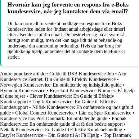
Hvornår kan jeg forvente en respons fra e-Boks
kundeservice, når jeg kontakter dem via email?
Du kan normalt forvente at modtage en respons fra e-Boks
kundeservice inden for [indsæt antal arbejdsdage eller timer]
efter afsendelse af din email. De bestræber sig på at svare så
hurtigt som muligt, men det kan tage lidt tid at behandle og
undersøge din anmodning ordentligt. Hvis du har brug for
øjeblikkelig hjælp, anbefales det at kontakte dem telefonisk i
stedet.
Andre populære artikler:
Guide til DSB Kundeservice Job
•
Acn
Kundeservice Fastnet: Din Guide til Effektiv Kundeservice
•
Norwegian Kundeservice: En omfattende og indsigtfuld guide
•
Hyundai Kundeservice
•
Rejsekort Kundeservice Nummer: Få hjælp
til dine rejser
•
Clever Kundeservice: En Guide til Effektiv
Kundesupport
•
Logik Kundeservice: En Guide til Effektiv
Kundesupport
•
Nilfisk Kundeservice: En omfattende og indsigtfuld
guide
•
Global Connect Kundeservice
•
Lån og Spar Kundeservice
•
Kundeservice hos Post Danmark: En omfattende guide
•
Phonak
Kundeservice: En omfattende guide til at få den bedste support
•
Nettalk Kundeservice: En Guide til Effektiv Kundebehandling
•
EasyJet Kundeservice – Din Guide til At Få Hjælp
•
Top Danmark