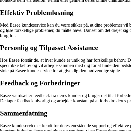
kontakte dem via telefon, e-mail eller gennem deres online chatfunktion.
Effektiv Problemløsning
Med Easee kundeservice kan du være sikker på, at dine problemer vil bl
og løse forskellige problemer, du måtte have. Uanset om det drejer sig o
brug for.
Personlig og Tilpasset Assistance
Hos Easee forstår de, at hver kunde er unik og har forskellige behov. De
specifikke behov og vil arbejde sammen med dig for at finde den bedste 
stole på Easee kundeservice for at give dig den nødvendige støtte.
Feedback og Forbedringer
Easee værdsætter feedback fra deres kunder og bruger det til at forbedre
De tager feedback alvorligt og arbejder konstant på at forbedre deres 
Sammenfatning
Easee kundeservice er kendt for deres enestående support og effektive p
konstant forbedre deres produkter og services, viser Easee deres engagem