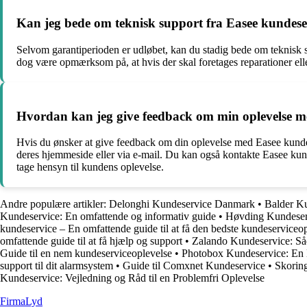
Kan jeg bede om teknisk support fra Easee kundese
Selvom garantiperioden er udløbet, kan du stadig bede om teknisk s
dog være opmærksom på, at hvis der skal foretages reparationer ell
Hvordan kan jeg give feedback om min oplevelse m
Hvis du ønsker at give feedback om din oplevelse med Easee kunde
deres hjemmeside eller via e-mail. Du kan også kontakte Easee kund
tage hensyn til kundens oplevelse.
Andre populære artikler:
Delonghi Kundeservice Danmark
•
Balder Ku
Kundeservice: En omfattende og informativ guide
•
Høvding Kundeserv
kundeservice – En omfattende guide til at få den bedste kundeserviceo
omfattende guide til at få hjælp og support
•
Zalando Kundeservice: Så
Guide til en nem kundeserviceoplevelse
•
Photobox Kundeservice: En 
support til dit alarmsystem
•
Guide til Comxnet Kundeservice
•
Skoring
Kundeservice: Vejledning og Råd til en Problemfri Oplevelse
Firma
Lyd