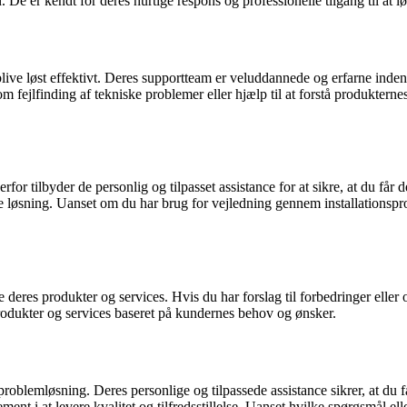
 De er kendt for deres hurtige respons og professionelle tilgang til at 
ive løst effektivt. Deres supportteam er veluddannede og erfarne inden 
m fejlfinding af tekniske problemer eller hjælp til at forstå produkterne
rfor tilbyder de personlig og tilpasset assistance for at sikre, at du få
løsning. Uanset om du har brug for vejledning gennem installationsproce
 deres produkter og services. Hvis du har forslag til forbedringer eller 
produkter og services baseret på kundernes behov og ønsker.
roblemløsning. Deres personlige og tilpassede assistance sikrer, at du f
ent i at levere kvalitet og tilfredsstillelse. Uanset hvilke spørgsmål e