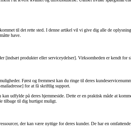
mmet til det rette sted. I denne artikel vil vi give dig alle de oplysn
 måtte have.
er [indsæt produkter eller serviceydelser]. Virksomheden er kendt for si
ge muligheder. Først og fremmest kan du ringe til deres kundeservicen
e-mailadresse] for at få skriftlig support.
 du kan udfylde på deres hjemmeside. Dette er en praktisk måde at kom
tilbage til dig hurtigst muligt.
essourcer, der kan være nyttige for deres kunder. De har en omfattend