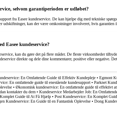
rvice, selvom garantiperioden er udløbet?
upport fra Easee kundeservice. De kan hjælpe dig med tekniske spørgsm
er udskiftninger, kan der være omkostninger involveret, hvis garantien
ed Easee kundeservice?
service, kan du gøre det på flere måder. De fleste virksomheder tilby
eservice direkte og dele dine kommentarer, positive eller negative. De
ndeservice: En Omfattende Guide til Effektiv Kundepleje
•
Egmont Kun
ice: En omfattende guide til enestående kundesupport
•
Parknet Kunde
plevelse
•
Økonomisk kundeservice: En omfattende guide til effektivt a
dan kontakter du dem
•
Kundeservice Medarbejder Job: En Omfattend
Komplet Guide til At Få Hjælp
•
Post Kundeservice: En Komplet Guide 
en Kundeservice: En Guide til en Fantastisk Oplevelse
•
Dong Kundeser