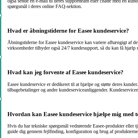
også sende en e-mail til deres supportteam eller chatte med en kun
spørgsmål i deres online FAQ-sektion.
Hvad er åbningstiderne for Easee kundeservice?
Åbningstiderne for Easee kundeservice kan variere afhængigt af den 
virksomheder tilbyder også 24/7 kundesupport, så du kan få hjælp 
Hvad kan jeg forvente af Easee kundeservice?
Easee kundeservice er dedikeret til at hjælpe og støtte deres kunde
tilbagebetalinger og andre kundeserviceanliggender. Kundeservicemed
Hvordan kan Easee kundeservice hjælpe mig med t
Hvis du har tekniske spørgsmål vedrørende Easee-produkter eller tj
guide dig gennem fejlfinding, konfiguration og brug af produkterne