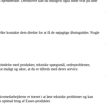
res hjemmeside. Derudover kan du muligvis også finde svar på dine
ler kontakte dem direkte for at få de nøjagtige åbningstider. Nogle
orbindelse med produkter, tekniske spørgsmål, ordreproblemer,
muligt og sikre, at du er tilfreds med deres service.
icemedarbejderne er trænet i at løse tekniske problemer og kan
m optimal brug af Easee-produkter.