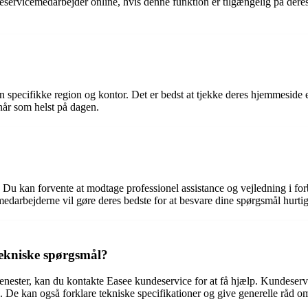
deservicemedarbejder online, hvis denne funktion er tilgængelig på de
specifikke region og kontor. Det er bedst at tjekke deres hjemmeside el
når som helst på dagen.
r. Du kan forvente at modtage professionel assistance og vejledning i f
arbejderne vil gøre deres bedste for at besvare dine spørgsmål hurtigst 
ekniske spørgsmål?
enester, kan du kontakte Easee kundeservice for at få hjælp. Kundeserv
. De kan også forklare tekniske specifikationer og give generelle råd o