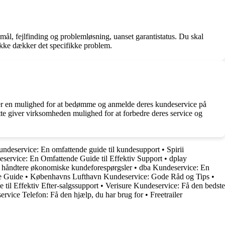
ål, fejlfinding og problemløsning, uanset garantistatus. Du skal
 ikke dækker det specifikke problem.
der en mulighed for at bedømme og anmelde deres kundeservice på
tte giver virksomheden mulighed for at forbedre deres service og
deservice: En omfattende guide til kundesupport
•
Spirii
service: En Omfattende Guide til Effektiv Support
•
dplay
t håndtere økonomiske kundeforespørgsler
•
dba Kundeservice: En
e Guide
•
Københavns Lufthavn Kundeservice: Gode Råd og Tips
•
til Effektiv Efter-salgssupport
•
Verisure Kundeservice: Få den bedste
vice Telefon: Få den hjælp, du har brug for
•
Freetrailer