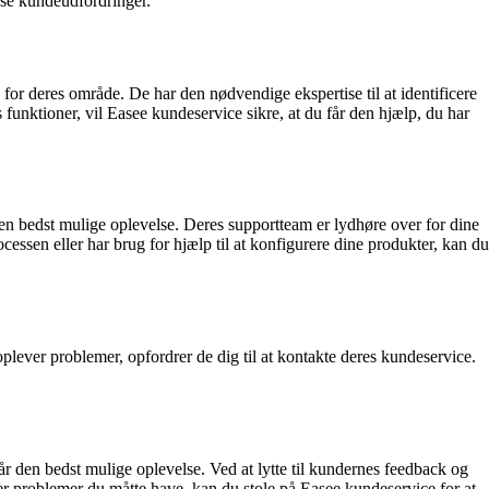
løse kundeudfordringer.
for deres område. De har den nødvendige ekspertise til at identificere
s funktioner, vil Easee kundeservice sikre, at du får den hjælp, du har
r den bedst mulige oplevelse. Deres supportteam er lydhøre over for dine
ssen eller har brug for hjælp til at konfigurere dine produkter, kan du
oplever problemer, opfordrer de dig til at kontakte deres kundeservice.
år den bedst mulige oplevelse. Ved at lytte til kundernes feedback og
ller problemer du måtte have, kan du stole på Easee kundeservice for at