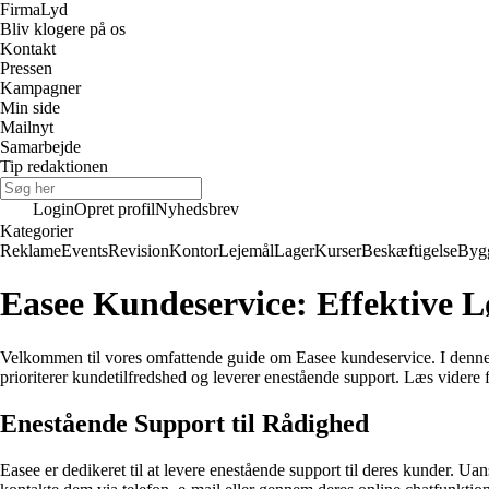
Firma
Lyd
Bliv klogere på os
Kontakt
Pressen
Kampagner
Min side
Mailnyt
Samarbejde
Tip redaktionen
Login
Opret profil
Nyhedsbrev
Kategorier
Reklame
Events
Revision
Kontor
Lejemål
Lager
Kurser
Beskæftigelse
Byg
Easee Kundeservice: Effektive L
Velkommen til vores omfattende guide om Easee kundeservice. I denne a
prioriterer kundetilfredshed og leverer enestående support. Læs videre
Enestående Support til Rådighed
Easee er dedikeret til at levere enestående support til deres kunder. Ua