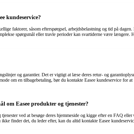
see kundeservice?
ellige faktorer, såsom efterspørgsel, arbejdsbelastning og tid på dagen
mplekse spørgsmål eller travle perioder kan svartiderne være længere. H
gslinjer og garantier. Det er vigtigt at læse deres retur- og garantiopl
mode om en tilbagebetaling, bør du kontakte Easee kundeservice for at f
ål om Easee produkter og tjenester?
jenester ved at besøge deres hjemmeside og kigge efter en FAQ eller Of
kke finder det, du leder efter, kan du altid kontakte Easee kundeservice