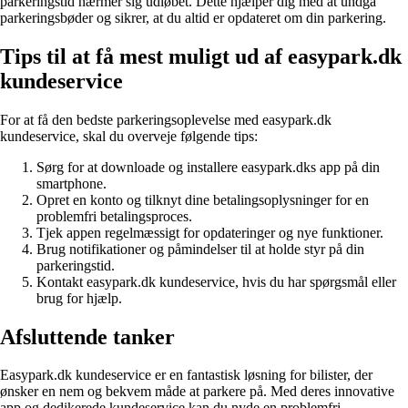
parkeringstid nærmer sig udløbet. Dette hjælper dig med at undgå
parkeringsbøder og sikrer, at du altid er opdateret om din parkering.
Tips til at få mest muligt ud af easypark.dk
kundeservice
For at få den bedste parkeringsoplevelse med easypark.dk
kundeservice, skal du overveje følgende tips:
Sørg for at downloade og installere easypark.dks app på din
smartphone.
Opret en konto og tilknyt dine betalingsoplysninger for en
problemfri betalingsproces.
Tjek appen regelmæssigt for opdateringer og nye funktioner.
Brug notifikationer og påmindelser til at holde styr på din
parkeringstid.
Kontakt easypark.dk kundeservice, hvis du har spørgsmål eller
brug for hjælp.
Afsluttende tanker
Easypark.dk kundeservice er en fantastisk løsning for bilister, der
ønsker en nem og bekvem måde at parkere på. Med deres innovative
app og dedikerede kundeservice kan du nyde en problemfri