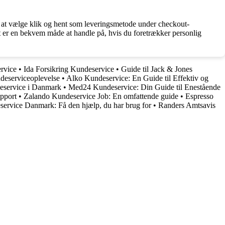
or at vælge klik og hent som leveringsmetode under checkout-
et er en bekvem måde at handle på, hvis du foretrækker personlig
ervice
•
Ida Forsikring Kundeservice
•
Guide til Jack & Jones
ndeserviceoplevelse
•
Alko Kundeservice: En Guide til Effektiv og
eservice i Danmark
•
Med24 Kundeservice: Din Guide til Enestående
pport
•
Zalando Kundeservice Job: En omfattende guide
•
Espresso
ervice Danmark: Få den hjælp, du har brug for
•
Randers Amtsavis