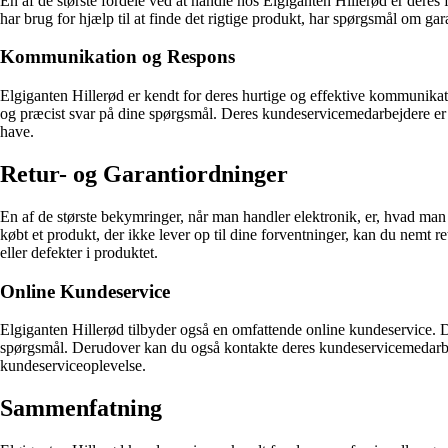
En af de største fordele ved at handle hos Elgiganten Hillerød er d
har brug for hjælp til at finde det rigtige produkt, har spørgsmål om gar
Kommunikation og Respons
Elgiganten Hillerød er kendt for deres hurtige og effektive kommunikati
og præcist svar på dine spørgsmål. Deres kundeservicemedarbejdere er 
have.
Retur- og Garantiordninger
En af de største bekymringer, når man handler elektronik, er, hvad man 
købt et produkt, der ikke lever op til dine forventninger, kan du nemt re
eller defekter i produktet.
Online Kundeservice
Elgiganten Hillerød tilbyder også en omfattende online kundeservice. 
spørgsmål. Derudover kan du også kontakte deres kundeservicemedarbejd
kundeserviceoplevelse.
Sammenfatning