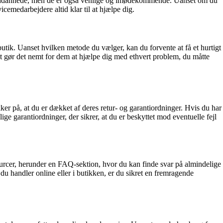
veluddannede, men de er også venlige og imødekommende. Uanset om du
icemedarbejdere altid klar til at hjælpe dig.
utik. Uanset hvilken metode du vælger, kan du forvente at få et hurtigt
t gør det nemt for dem at hjælpe dig med ethvert problem, du måtte
ker på, at du er dækket af deres retur- og garantiordninger. Hvis du har
ige garantiordninger, der sikrer, at du er beskyttet mod eventuelle fejl
urcer, herunder en FAQ-sektion, hvor du kan finde svar på almindelige
 handler online eller i butikken, er du sikret en fremragende