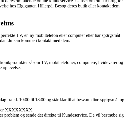
samt deres omfattende online kundeservice. Uanset om du har brug for
plevelse hos Elgiganten Hillerød. Besøg deres butik eller kontakt dem
rehus
 perfekte TV, en ny mobiltelefon eller computer eller har spørgsmål
hvordan du kan komme i kontakt med dem.
lektronikprodukter såsom TV, mobiltelefoner, computere, hvidevarer og
e oplevelse.
a kl. 10:00 til 18:00 og står klar til at besvare dine spørgsmål og
essen er XXXXXXXX.
r problem og sende det direkte til Kundeservice. De vil bestræbe sig