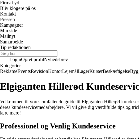
Firma
Lyd
Bliv klogere på os
Kontakt
Pressen
Kampagner
Min side
Mailnyt
Samarbejde
Tip redaktionen
Login
Opret profil
Nyhedsbrev
Kategorier
Reklame
Events
Revision
Kontor
Lejemål
Lager
Kurser
Beskæftigelse
Byg
Elgiganten Hillerød Kundeservi
Velkommen til vores omfattende guide til Elgiganten Hillerød kundeserv
deres kundeservicemedarbejdere. Vi vil give dig værdifulde tips og tric
lære mere!
Professionel og Venlig Kundeservice