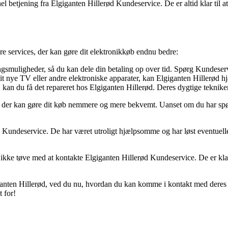
l betjening fra Elgiganten Hillerød Kundeservice. De er altid klar til 
e services, der kan gøre dit elektronikkøb endnu bedre:
ngsmuligheder, så du kan dele din betaling op over tid. Spørg Kundeservi
 dit nye TV eller andre elektroniske apparater, kan Elgiganten Hillerød h
 kan du få det repareret hos Elgiganten Hillerød. Deres dygtige teknikere 
, der kan gøre dit køb nemmere og mere bekvemt. Uanset om du har spørgsm
ød Kundeservice. De har været utroligt hjælpsomme og har løst eventuell
ikke tøve med at kontakte Elgiganten Hillerød Kundeservice. De er klar t
ganten Hillerød, ved du nu, hvordan du kan komme i kontakt med deres
 for!