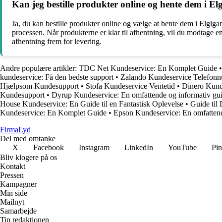
Kan jeg bestille produkter online og hente dem i El
Ja, du kan bestille produkter online og vælge at hente dem i Elgig
processen. Når produkterne er klar til afhentning, vil du modtage 
afhentning frem for levering.
Andre populære artikler:
TDC Net Kundeservice: En Komplet Guide
kundeservice: Få den bedste support
•
Zalando Kundeservice Telefon
Hjælpsom Kundesupport
•
Stofa Kundeservice Ventetid
•
Dinero Kunde
Kundesupport
•
Dyrup Kundeservice: En omfattende og informativ gu
House Kundeservice: En Guide til en Fantastisk Oplevelse
•
Guide til
Kundeservice: En Komplet Guide
•
Epson Kundeservice: En omfattend
Firma
Lyd
Del med omtanke
X
Facebook
Instagram
LinkedIn
YouTube
Pin
Bliv klogere på os
Kontakt
Pressen
Kampagner
Min side
Mailnyt
Samarbejde
Tip redaktionen