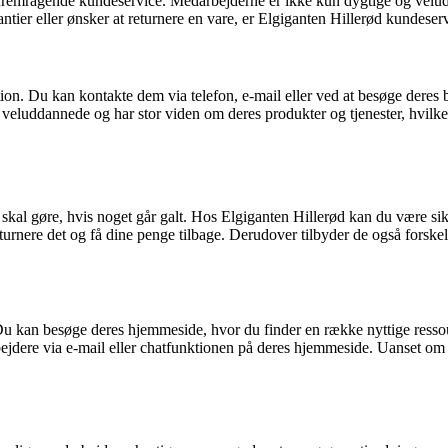
eres fremragende kundeservice. Medarbejderne er ikke kun dygtige og 
antier eller ønsker at returnere en vare, er Elgiganten Hillerød kundeserv
on. Du kan kontakte dem via telefon, e-mail eller ved at besøge deres b
veluddannede og har stor viden om deres produkter og tjenester, hvilke
skal gøre, hvis noget går galt. Hos Elgiganten Hillerød kan du være sik
turnere det og få dine penge tilbage. Derudover tilbyder de også forskell
Du kan besøge deres hjemmeside, hvor du finder en række nyttige resso
ere via e-mail eller chatfunktionen på deres hjemmeside. Uanset om du