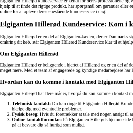
Elgiganten Hillerød kundeservice er kendt for deres professionelle og 
hjælp til at finde det rigtige produkt, har spørgsmål om garantier eller
online for at opleve deres enestående kundeservice i dag!
Elgiganten Hillerød Kundeservice: Kom i 
Elgiganten Hillerød er en del af Elgiganten-kæden, der er Danmarks stør
omkring dit køb, står Elgiganten Hillerød Kundeservice klar til at hj
Om Elgiganten Hillerød
Elgiganten Hillerød er beliggende i hjertet af Hillerød og er en del a
meget mere. Med et team af engagerede og kyndige medarbejdere har El
Hvordan kan du komme i kontakt med Elgiganten Hil
Elgiganten Hillerød har flere måder, hvorpå du kan komme i kontakt m
Telefonisk kontakt:
Du kan ringe til Elgiganten Hillerød Kunde
hjælpe dig med eventuelle problemer.
Fysisk besøg:
Hvis du foretrækker at tale med nogen ansigt ti
Online kontaktformular:
På Elgiganten Hillerøds hjemmeside ka
på at besvare dig så hurtigt som muligt.