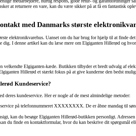
venlige medarbejdere, hurtig respons, gode retur- og garantiordninger 
 ønsker at returnere en vare, kan du være sikker på at få en fantastisk o
kontakt med Danmarks største elektronikva
ste elektronikvarehus. Uanset om du har brug for hjælp til at finde det
ælpe dig. I denne artikel kan du læse mere om Elgiganten Hillerød og 
f den velkendte Elgiganten-kæde. Butikken tilbyder et bredt udvalg af e
giganten Hillerød et stærkt fokus på at give kunderne den bedst mulig
lerød Kundeservice?
ed deres kundeservice. Her er nogle af de mest almindelige metoder:
service på telefonnummeret XXXXXXXX. De er åbne mandag til søndag fr
l ansigt, kan du besøge Elgiganten Hillerød-butikken personligt. Adr
n du finde en kontaktformular, hvor du kan beskrive dit spørgsmål elle