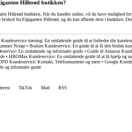
giganten Hillerød butikken?
anten Hillerød butikken. Når du handler online, vil du have mulighed f
en besked fra Elgiganten Hillerød, og du kan afhente dem i butikken. D
•
Kundeservice træning: En omfattende guide til at forbedre din kundes
nummer Norge
•
Bodum Kundeservice: En guide til at få den bedste ku
service: En omfattende og informativ guide
•
Guide til Amazon Kund
ide
•
HBOMax Kundeservice: En omfattende guide til at få hjælp og su
 DPD Kundeservice: Kontakt, Telefonnummer og mere
•
Google Kundes
e og informativ guide
terest
TikTok
Mail
RSS