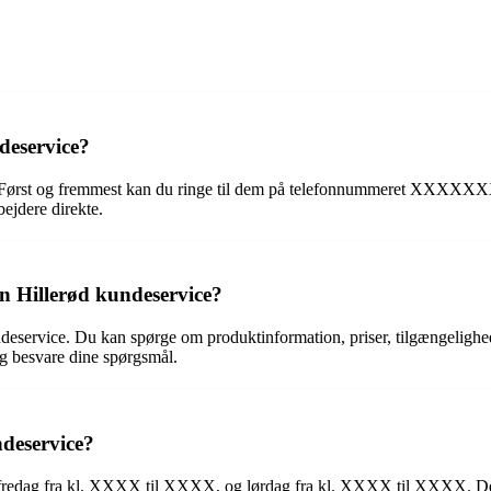
deservice?
er. Først og fremmest kan du ringe til dem på telefonnummeret XX
bejdere direkte.
ten Hillerød kundeservice?
ndeservice. Du kan spørge om produktinformation, priser, tilgængelighed,
og besvare dine spørgsmål.
ndeservice?
 fredag fra kl. XXXX til XXXX, og lørdag fra kl. XXXX til XXXX. Det 