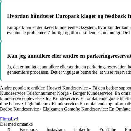
Hvordan håndterer Europark klager og feedback f
Europark har et dedikeret kundefeedbacksystem, hvor kunder kan ind
eventuelle problemer så hurtigt og tilfredsstillende som muligt. De 
Kan jeg annullere eller ændre en parkeringsreserva
Ja, det er muligt at annullere eller ændre en parkeringsreservatio
gennemføre processen. Det er vigtigt at bemærke, at visse reservat
Andre populære artikler:
Huawei Kundeservice – Få den bedste support
Kundeservice Telefonnummer Norge
•
Borger Kundeservice: En omfatt
kundeserviceoplevelse
•
Ida Kundeservice: En omfattende guide til eff
dine behov
•
Lightinthebox Kundeservice: En omfattende og informati
Badoo Kundeservice
•
Elgiganten Gentofte Kundeservice: En Omfatt
Firma
Lyd
Del med omtanke
X
Facebook
Instagram
LinkedIn
YouTube
Pin