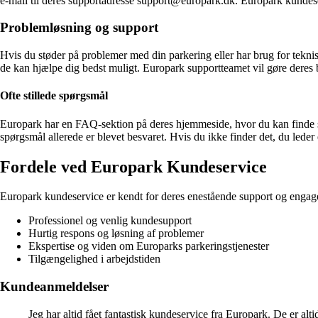
e-mail til deres supportadresse support@europark.dk. Europark kundeservi
Problemløsning og support
Hvis du støder på problemer med din parkering eller har brug for tekni
de kan hjælpe dig bedst muligt. Europark supportteamet vil gøre deres b
Ofte stillede spørgsmål
Europark har en FAQ-sektion på deres hjemmeside, hvor du kan finde sv
spørgsmål allerede er blevet besvaret. Hvis du ikke finder det, du leder
Fordele ved Europark Kundeservice
Europark kundeservice er kendt for deres enestående support og engage
Professionel og venlig kundesupport
Hurtig respons og løsning af problemer
Ekspertise og viden om Europarks parkeringstjenester
Tilgængelighed i arbejdstiden
Kundeanmeldelser
Jeg har altid fået fantastisk kundeservice fra Europark. De er a