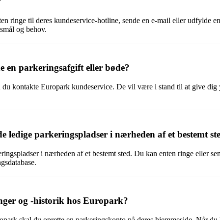
?
n ringe til deres kundeservice-hotline, sende en e-mail eller udfylde 
gsmål og behov.
 en parkeringsafgift eller bøde?
du kontakte Europark kundeservice. De vil være i stand til at give dig 
ledige parkeringspladser i nærheden af ​​et bestemt st
ingspladser i nærheden af ​​et bestemt sted. Du kan enten ringe eller s
ngsdatabase.
nger og -historik hos Europark?
ropark skal du oprette en parkeringskonto på deres hjemmeside. Når du h