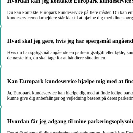
Hvordan kan jeg kontakte Europark kundeservice
Du kan kontakte Europark kundeservice på flere måder. Du kan ente
kundeservicemedarbejdere står klar til at hjælpe dig med dine spør
Hvad skal jeg gøre, hvis jeg har spørgsmål angående
Hvis du har spørgsmål angående en parkeringsafgift eller bøde, kan 
de næste trin, du skal tage for at håndtere situationen.
Kan Europark kundeservice hjælpe mig med at finde 
Ja, Europark kundeservice kan hjælpe dig med at finde ledige parker
kunne give dig anbefalinger og vejledning baseret på deres parkeri
Hvordan får jeg adgang til mine parkeringsoplysni
For at få adgang til dine parkeringsoplysninger og -historik hos Eu