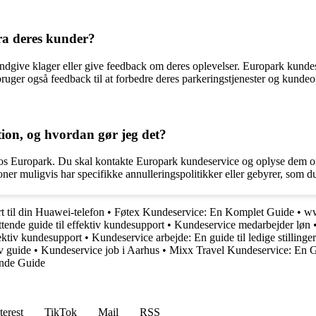
ra deres kunder?
give klager eller give feedback om deres oplevelser. Europark kundeser
bruger også feedback til at forbedre deres parkeringstjenester og kundeo
tion, og hvordan gør jeg det?
n hos Europark. Du skal kontakte Europark kundeservice og oplyse dem o
ioner muligvis har specifikke annulleringspolitikker eller gebyrer, so
 til din Huawei-telefon
•
Føtex Kundeservice: En Komplet Guide
•
ww
ende guide til effektiv kundesupport
•
Kundeservice medarbejder løn
ektiv kundesupport
•
Kundeservice arbejde: En guide til ledige stilling
v guide
•
Kundeservice job i Aarhus
•
Mixx Travel Kundeservice: En Gu
ende Guide
terest
TikTok
Mail
RSS