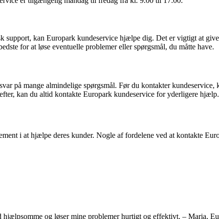
ce er tilgængelig mandag til fredag ​​fra kl. 9.00 til 17.00.
sk support, kan Europark kundeservice hjælpe dig. Det er vigtigt at gi
edste for at løse eventuelle problemer eller spørgsmål, du måtte have.
ar på mange almindelige spørgsmål. Før du kontakter kundeservice, kan
 efter, kan du altid kontakte Europark kundeservice for yderligere hjælp.
ment i at hjælpe deres kunder. Nogle af fordelene ved at kontakte Eur
ltid hjælpsomme og løser mine problemer hurtigt og effektivt. – Maria, 