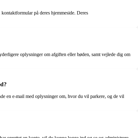
en kontaktformular på deres hjemmeside. Deres
yderligere oplysninger om afgiften eller bøden, samt vejlede dig om
ed?
ende en e-mail med oplysninger om, hvor du vil parkere, og de vil
ar oprettet en konto, vil du kunne logge ind og se og administrere