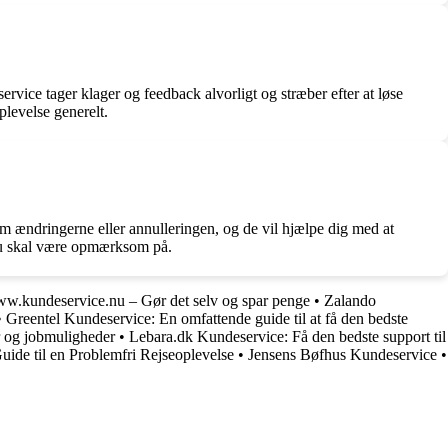
vice tager klager og feedback alvorligt og stræber efter at løse
plevelse generelt.
m ændringerne eller annulleringen, og de vil hjælpe dig med at
m du skal være opmærksom på.
w.kundeservice.nu – Gør det selv og spar penge
•
Zalando
•
Greentel Kundeservice: En omfattende guide til at få den bedste
er og jobmuligheder
•
Lebara.dk Kundeservice: Få den bedste support til
ide til en Problemfri Rejseoplevelse
•
Jensens Bøfhus Kundeservice
•