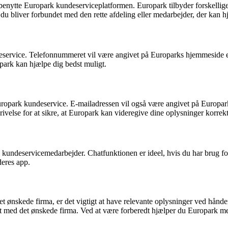
 benytte Europark kundeserviceplatformen. Europark tilbyder forskelli
 at du bliver forbundet med den rette afdeling eller medarbejder, der kan
eservice. Telefonnummeret vil være angivet på Europarks hjemmeside ell
park kan hjælpe dig bedst muligt.
uropark kundeservice. E-mailadressen vil også være angivet på Europarks
ivelse for at sikre, at Europark kan videregive dine oplysninger korrekt
kundeservicemedarbejder. Chatfunktionen er ideel, hvis du har brug for 
deres app.
 ønskede firma, er det vigtigt at have relevante oplysninger ved hånde
kt med det ønskede firma. Ved at være forberedt hjælper du Europark me