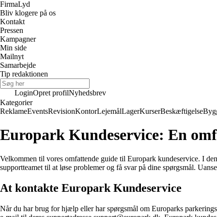
Firma
Lyd
Bliv klogere på os
Kontakt
Pressen
Kampagner
Min side
Mailnyt
Samarbejde
Tip redaktionen
Login
Opret profil
Nyhedsbrev
Kategorier
Reklame
Events
Revision
Kontor
Lejemål
Lager
Kurser
Beskæftigelse
Byg
Europark Kundeservice: En omfa
Velkommen til vores omfattende guide til Europark kundeservice. I denn
supportteamet til at løse problemer og få svar på dine spørgsmål. Uanse
At kontakte Europark Kundeservice
Når du har brug for hjælp eller har spørgsmål om Europarks parkerin