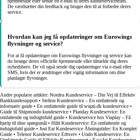
hjemmeside eller sende en e-mail til deres kundeserviceteam.
De værdsætter din feedback og bruger den til at forbedre deres
service.
Hvordan kan jeg få opdateringer om Eurowings
flyvninger og service?
For at få opdateringer om Eurowings flyvninger og service kan
du besøge deres officielle hjemmeside eller tilmelde dig deres
nyhedsbrev. De vil også sende dig opdateringer via e-mail eller
SMS, hvis der er ændringer eller vigtig information om dine
planlagte flyvninger.
Andre populære artikler:
Nordea Kundeservice – Din Vej til Effektiv
Bankkundesupport
•
Stelton Kundeservice – En omfattende og
informativ guide
•
En omfattende guide til wupti.dk kundeservice
•
Guide til Shipmondo kundeservice
•
Planday Kundeservice: En
omfattende og indsigtsfuld guide
•
Kundeservice hos Viaplay – Få
hjælp til dine spørgsmål
•
Hilti Kundeservice: En omfattende og
indsigtsfuld guide
•
Just Eat Kundeservice Åbningstider: En Komplet
Guide
•
Telenor Kundeservice Erhverv
•
Undo Kundeservice: En
Omfattende Guide til Effektiv Kundesupport
•
EasyJet Kundeservice