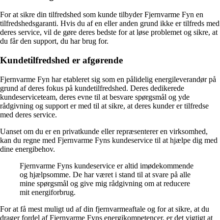
For at sikre din tilfredshed som kunde tilbyder Fjernvarme Fyn en
tilfredshedsgaranti. Hvis du af en eller anden grund ikke er tilfreds med
deres service, vil de gøre deres bedste for at løse problemet og sikre, at
du får den support, du har brug for.
Kundetilfredshed er afgørende
Fjernvarme Fyn har etableret sig som en pålidelig energileverandør på
grund af deres fokus på kundetilfredshed. Deres dedikerede
kundeserviceteam, deres evne til at besvare spørgsmål og yde
rådgivning og support er med til at sikre, at deres kunder er tilfredse
med deres service.
Uanset om du er en privatkunde eller repræsenterer en virksomhed,
kan du regne med Fjernvarme Fyns kundeservice til at hjælpe dig med
dine energibehov.
Fjernvarme Fyns kundeservice er altid imødekommende
og hjælpsomme. De har været i stand til at svare på alle
mine spørgsmål og give mig rådgivning om at reducere
mit energiforbrug.
For at få mest muligt ud af din fjernvarmeaftale og for at sikre, at du
drager fordel af Fjernvarme Fyns energikompetencer, er det vigtigt at