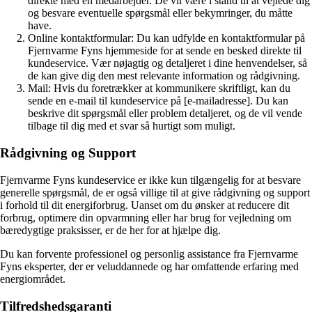
direkte med en medarbejder. De vil være i stand til at vejlede dig
og besvare eventuelle spørgsmål eller bekymringer, du måtte
have.
Online kontaktformular: Du kan udfylde en kontaktformular på
Fjernvarme Fyns hjemmeside for at sende en besked direkte til
kundeservice. Vær nøjagtig og detaljeret i dine henvendelser, så
de kan give dig den mest relevante information og rådgivning.
Mail: Hvis du foretrækker at kommunikere skriftligt, kan du
sende en e-mail til kundeservice på [e-mailadresse]. Du kan
beskrive dit spørgsmål eller problem detaljeret, og de vil vende
tilbage til dig med et svar så hurtigt som muligt.
Rådgivning og Support
Fjernvarme Fyns kundeservice er ikke kun tilgængelig for at besvare
generelle spørgsmål, de er også villige til at give rådgivning og support
i forhold til dit energiforbrug. Uanset om du ønsker at reducere dit
forbrug, optimere din opvarmning eller har brug for vejledning om
bæredygtige praksisser, er de her for at hjælpe dig.
Du kan forvente professionel og personlig assistance fra Fjernvarme
Fyns eksperter, der er veluddannede og har omfattende erfaring med
energiområdet.
Tilfredshedsgaranti