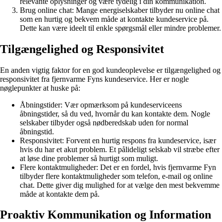
relevante oplysninger og være tydelig i din kommunikation.
Brug online chat: Mange energiselskaber tilbyder nu online chat
som en hurtig og bekvem måde at kontakte kundeservice på.
Dette kan være ideelt til enkle spørgsmål eller mindre problemer.
Tilgængelighed og Responsivitet
En anden vigtig faktor for en god kundeoplevelse er tilgængelighed og
responsivitet fra fjernvarme Fyns kundeservice. Her er nogle
nøglepunkter at huske på:
Åbningstider: Vær opmærksom på kundeserviceens
åbningstider, så du ved, hvornår du kan kontakte dem. Nogle
selskaber tilbyder også nødberedskab uden for normal
åbningstid.
Responsivitet: Forvent en hurtig respons fra kundeservice, især
hvis du har et akut problem. Et pålideligt selskab vil stræbe efter
at løse dine problemer så hurtigt som muligt.
Flere kontaktmuligheder: Det er en fordel, hvis fjernvarme Fyn
tilbyder flere kontaktmuligheder som telefon, e-mail og online
chat. Dette giver dig mulighed for at vælge den mest bekvemme
måde at kontakte dem på.
Proaktiv Kommunikation og Information