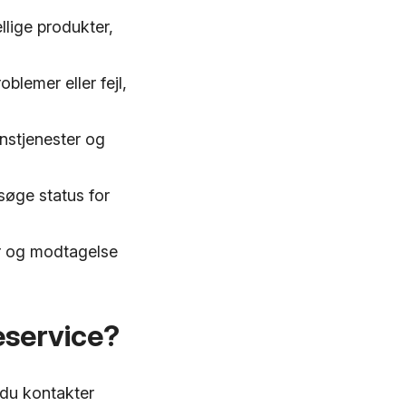
llige produkter,
blemer eller fejl,
nstjenester og
rsøge status for
er og modtagelse
eservice?
 du kontakter