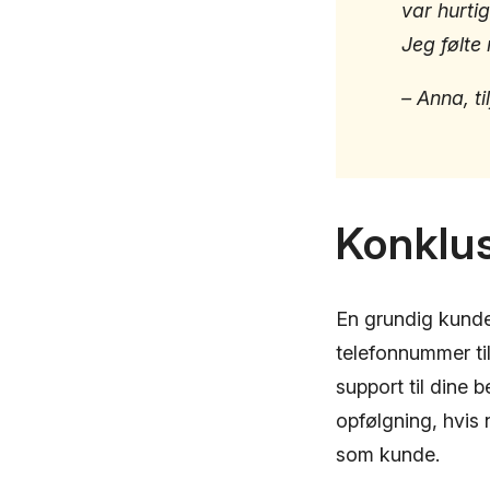
var hurti
Jeg følte
– Anna, t
Konklu
En grundig kundes
telefonnummer ti
support til dine 
opfølgning, hvis 
som kunde.