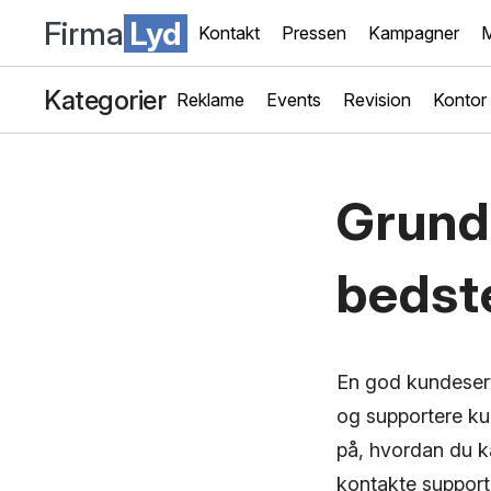
Firma
Lyd
Kontakt
Pressen
Kampagner
M
Kategorier
Reklame
Events
Revision
Kontor
Grund
bedste
En god kundeserv
og supportere kun
på, hvordan du k
kontakte support