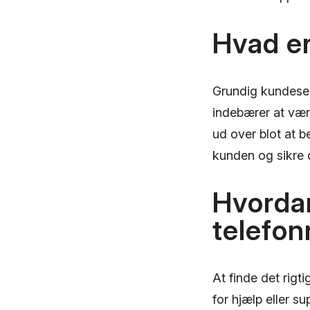
Hvad e
Grundig kundeser
indebærer at vær
ud over blot at b
kunden og sikre d
Hvordan
telefon
At finde det rig
for hjælp eller su