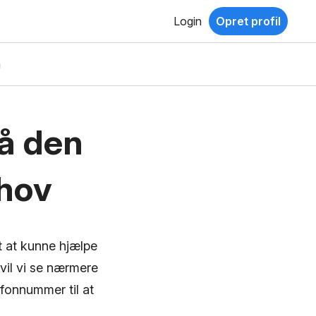
Login
Opret profil
a
å den
ehov
t at kunne hjælpe
vil vi se nærmere
efonnummer til at