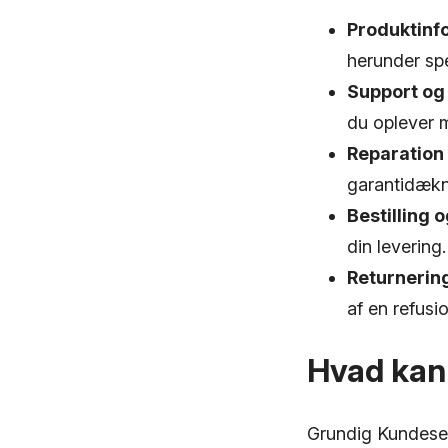
Produktinf
herunder spe
Support og 
du oplever 
Reparation 
garantidækni
Bestilling o
din levering.
Returnering
af en refusi
Hvad kan
Grundig Kundeserv