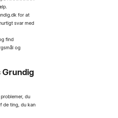
ælp.
dig.dk for at
 hurtigt svar med
g find
ørgsmål og
s Grundig
r problemer, du
f de ting, du kan