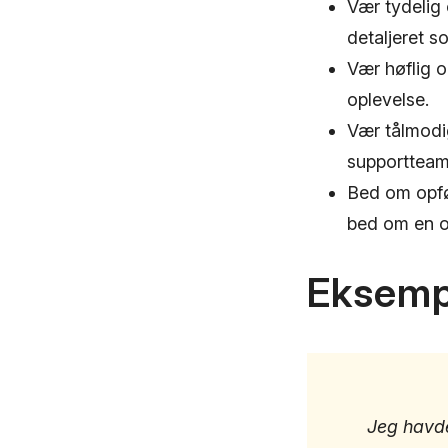
Vær tydelig 
detaljeret s
Vær høflig 
oplevelse.
Vær tålmodig
supportteame
Bed om opføl
bed om en op
Eksemp
Jeg havde