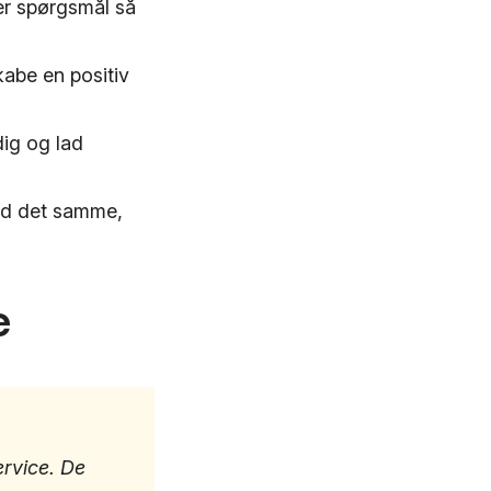
ler spørgsmål så
abe en positiv
dig og lad
med det samme,
e
rvice. De