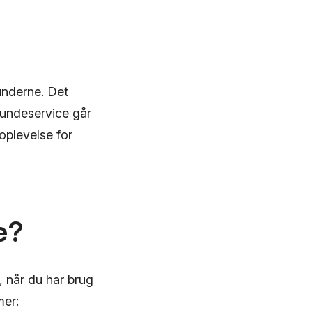
?
underne. Det
kundeservice går
oplevelse for
e?
, når du har brug
mer: