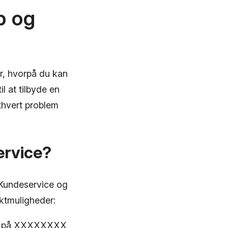
p og
r, hvorpå du kan
l at tilbyde en
thvert problem
ervice?
 Kundeservice og
aktmuligheder:
mer på XXXXXXXX