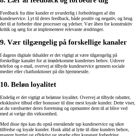
8. Lær af feedback og forbedre dig
Feedback fra dine kunder er uvurderlig i forbedringen af din
kundeservice. Lyt til deres feedback, både positiv og negativ, og brug
det til at forbedre dine processer og ydelser. Vær åben for konstruktiv
kritik og sørg for at implementere relevante ændringer.
9. Vær tilgængelig på forskellige kanaler
I dagens digitale tidsalder er det vigtigt at være tilgængelig på
forskellige kanaler for at imødekomme kundernes behov. Udover
telefon og e-mail, overvej at tilbyde kundeservice gennem sociale
medier eller chatfunktioner på din hjemmeside.
10. Beløn loyalitet
Endelig er det vigtigt at belønne loyalitet. Overvej at tilbyde rabatter,
eksklusive tilbud eller bonusser til dine mest loyale kunder. Dette viser,
at du værdsætter deres forretning og opmuntrer dem til at blive ved
med at vælge din virksomhed.
Med disse tips kan du opnå enestående tap kundeservice og sikre
tilfredse og loyale kunder. Husk altid at lytte til dine kunders behov,
reagere hurtigt og effektivt og stræbe efter konstant forbedring.