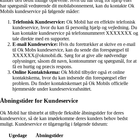
kunder den bedst mulige oplevelse. Hvis du har brug for hjælp eller
har spørgsmål vedrørende dit mobilabonnement, kan du kontakte Ok
Mobils kundeservice på følgende måder:
Telefonisk Kundeservice:
Ok Mobil har en effektiv telefonisk
kundeservice, hvor du kan få personlig hjælp og vejledning. Du
kan kontakte kundeservice på telefonnummeret XXXXXXX og
tale direkte med en supporter.
E-mail Kundeservice:
Hvis du foretrækker at skrive en e-mail
til Ok Mobs kundeservice, kan du sende din forespørgsel til
XXXXXX@okmobil.dk. Sørg for at give alle nødvendige
oplysninger, såsom dit navn, kontonummer og spørgsmål, for at
få en hurtig og præcis respons.
Online Kontaktskema:
Ok Mobil tilbyder også et online
kontaktskema, hvor du kan indsende din forespørgsel eller
problem. Du finder kontaktskemaet på Ok Mobils officielle
hjemmeside under kundeserviceafsnittet.
Åbningstider for Kundeservice
Ok Mobil har tilstræbt at tilbyde fleksible åbningstider for deres
kundeservice, så de kan imødekomme deres kunders behov bedst
muligt. Kundeservice er tilgængelig i følgende tidsrum:
Ugedage
Åbningstider