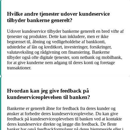
Hvilke andre tjenester udover kundeservice
tilbyder bankerne generelt?
Udover kundeservice tilbyder bankerne generelt en bred vifte af
tjenester og produkter. Dette kan inkludere, men er ikke
begrænset til, åbning og vedligeholdelse af bankkonti,
udstedelse af lån og kreditkort, investeringer, forsikringer,
valutaveksling og rådgivning om finansiering. Bankerne
tilbyder også ofte digitale tjenester, som netbank og mobilbank,
for at give kunderne nem adgang til deres konti og foretage
transaktioner.
Hvordan kan jeg give feedback på
kundeserviceoplevelsen til banken?
Bankerne er generelt åbne for feedback fra deres kunder og
ønsker at forbedre deres kundeserviceoplevelse. Du kan give
feedback på kundeserviceoplevelsen til banken ved at kontakte
deres kundeservice direkte og lægge din feedback. De fleste
banker har også feedbackformularer på deres hjemmeside eller i