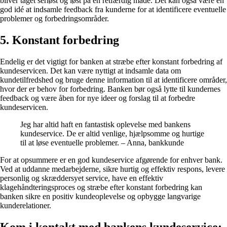
bliver taget seriøst og løst på en retfærdig måde. Det kan også være en
god idé at indsamle feedback fra kunderne for at identificere eventuelle
problemer og forbedringsområder.
5. Konstant forbedring
Endelig er det vigtigt for banken at stræbe efter konstant forbedring af
kundeservicen. Det kan være nyttigt at indsamle data om
kundetilfredshed og bruge denne information til at identificere områder,
hvor der er behov for forbedring. Banken bør også lytte til kundernes
feedback og være åben for nye ideer og forslag til at forbedre
kundeservicen.
Jeg har altid haft en fantastisk oplevelse med bankens
kundeservice. De er altid venlige, hjælpsomme og hurtige
til at løse eventuelle problemer. – Anna, bankkunde
For at opsummere er en god kundeservice afgørende for enhver bank.
Ved at uddanne medarbejderne, sikre hurtig og effektiv respons, levere
personlig og skræddersyet service, have en effektiv
klagehåndteringsproces og stræbe efter konstant forbedring kan
banken sikre en positiv kundeoplevelse og opbygge langvarige
kunderelationer.
Kom i kontakt med bankens kundeservice: