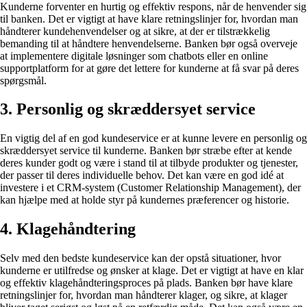
Kunderne forventer en hurtig og effektiv respons, når de henvender sig
til banken. Det er vigtigt at have klare retningslinjer for, hvordan man
håndterer kundehenvendelser og at sikre, at der er tilstrækkelig
bemanding til at håndtere henvendelserne. Banken bør også overveje
at implementere digitale løsninger som chatbots eller en online
supportplatform for at gøre det lettere for kunderne at få svar på deres
spørgsmål.
3. Personlig og skræddersyet service
En vigtig del af en god kundeservice er at kunne levere en personlig og
skræddersyet service til kunderne. Banken bør stræbe efter at kende
deres kunder godt og være i stand til at tilbyde produkter og tjenester,
der passer til deres individuelle behov. Det kan være en god idé at
investere i et CRM-system (Customer Relationship Management), der
kan hjælpe med at holde styr på kundernes præferencer og historie.
4. Klagehåndtering
Selv med den bedste kundeservice kan der opstå situationer, hvor
kunderne er utilfredse og ønsker at klage. Det er vigtigt at have en klar
og effektiv klagehåndteringsproces på plads. Banken bør have klare
retningslinjer for, hvordan man håndterer klager, og sikre, at klager