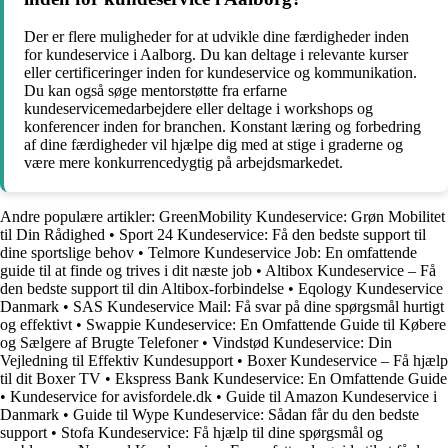
Der er flere muligheder for at udvikle dine færdigheder inden
for kundeservice i Aalborg. Du kan deltage i relevante kurser
eller certificeringer inden for kundeservice og kommunikation.
Du kan også søge mentorstøtte fra erfarne
kundeservicemedarbejdere eller deltage i workshops og
konferencer inden for branchen. Konstant læring og forbedring
af dine færdigheder vil hjælpe dig med at stige i graderne og
være mere konkurrencedygtig på arbejdsmarkedet.
Andre populære artikler:
GreenMobility Kundeservice: Grøn Mobilitet
til Din Rådighed
•
Sport 24 Kundeservice: Få den bedste support til
dine sportslige behov
•
Telmore Kundeservice Job: En omfattende
guide til at finde og trives i dit næste job
•
Altibox Kundeservice – Få
den bedste support til din Altibox-forbindelse
•
Eqology Kundeservice
Danmark
•
SAS Kundeservice Mail: Få svar på dine spørgsmål hurtigt
og effektivt
•
Swappie Kundeservice: En Omfattende Guide til Købere
og Sælgere af Brugte Telefoner
•
Vindstød Kundeservice: Din
Vejledning til Effektiv Kundesupport
•
Boxer Kundeservice – Få hjælp
til dit Boxer TV
•
Ekspress Bank Kundeservice: En Omfattende Guide
•
Kundeservice for avisfordele.dk
•
Guide til Amazon Kundeservice i
Danmark
•
Guide til Wype Kundeservice: Sådan får du den bedste
support
•
Stofa Kundeservice: Få hjælp til dine spørgsmål og