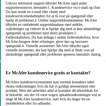
Udover telefonisk support tilbyder McAfee også andre
supportressourcer, herunder:1. Kundeservice via e-mail og chat:
Du kan sende en e-mail eller chatte med
kundeservicemedarbejdere for at få svar på spørgsmål eller
hjælp til problemer.2. Online supportdokumentation: McAfee
tilbyder en omfattende supportdatabase med artikler,
vejledninger og videoer til at hjælpe dig med at løse almindelige
spørgsmål og problemer med deres produkter.3.
Fællesskabsfora: Du kan deltage i online fællesskabsfora, hvor
McAfee-brugere deler erfaringer, giver tips og besvarer
spørgsmål.4. Virtuelle assistenter: McAfee tilbyder også
virtuelle assistenter, der kan hjælpe dig med at finde svar på
almindelige spørgsmål eller problemer gennem interaktiv dialog.
Er McAfee kundeservice gratis at kontakte?
McAfees kundeservicenummer kan normalt kontaktes uden
ekstra omkostninger, hvis du har et gyldigt abonnement eller
produkt. Men det anbefales altid at kontakte dit teleselskab for
at bekræfte, om der vil være nogen opkaldsomkostninger ved at
ringe til McAfee kundeservice, især hvis du ringer fra en
mobiltelefon eller fra udlandet.