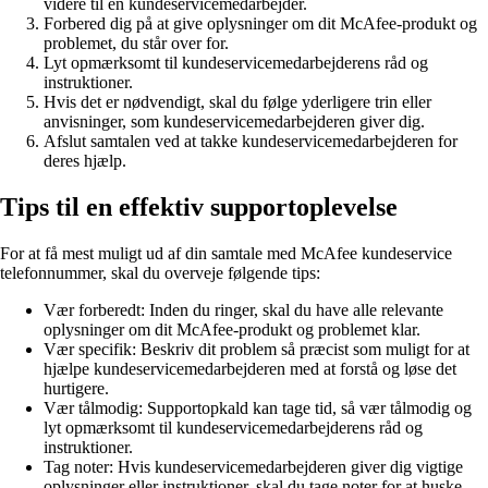
videre til en kundeservicemedarbejder.
Forbered dig på at give oplysninger om dit McAfee-produkt og
problemet, du står over for.
Lyt opmærksomt til kundeservicemedarbejderens råd og
instruktioner.
Hvis det er nødvendigt, skal du følge yderligere trin eller
anvisninger, som kundeservicemedarbejderen giver dig.
Afslut samtalen ved at takke kundeservicemedarbejderen for
deres hjælp.
Tips til en effektiv supportoplevelse
For at få mest muligt ud af din samtale med McAfee kundeservice
telefonnummer, skal du overveje følgende tips:
Vær forberedt: Inden du ringer, skal du have alle relevante
oplysninger om dit McAfee-produkt og problemet klar.
Vær specifik: Beskriv dit problem så præcist som muligt for at
hjælpe kundeservicemedarbejderen med at forstå og løse det
hurtigere.
Vær tålmodig: Supportopkald kan tage tid, så vær tålmodig og
lyt opmærksomt til kundeservicemedarbejderens råd og
instruktioner.
Tag noter: Hvis kundeservicemedarbejderen giver dig vigtige
oplysninger eller instruktioner, skal du tage noter for at huske