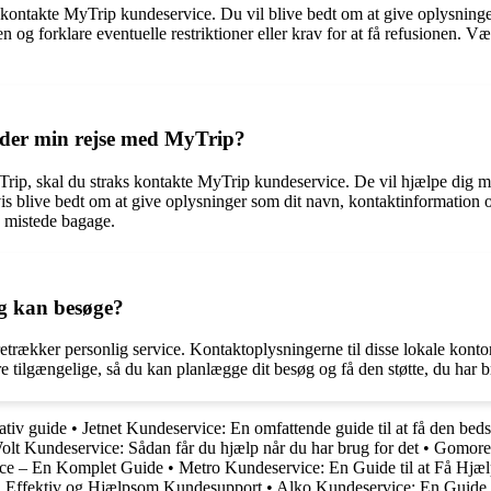
u kontakte MyTrip kundeservice. Du vil blive bedt om at give oplysning
og forklare eventuelle restriktioner eller krav for at få refusionen. 
under min rejse med MyTrip?
yTrip, skal du straks kontakte MyTrip kundeservice. De vil hjælpe dig 
is blive bedt om at give oplysninger som dit navn, kontaktinformation o
en mistede bagage.
eg kan besøge?
retrækker personlig service. Kontaktoplysningerne til disse lokale kont
 tilgængelige, så du kan planlægge dit besøg og få den støtte, du har b
ativ guide
•
Jetnet Kundeservice: En omfattende guide til at få den bed
olt Kundeservice: Sådan får du hjælp når du har brug for det
•
Gomore 
ce – En Komplet Guide
•
Metro Kundeservice: En Guide til at Få Hj
l Effektiv og Hjælpsom Kundesupport
•
Alko Kundeservice: En Guide 