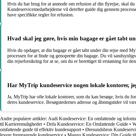
Hvis du har brug for at anmode om refusion af din flyrejse, skal d
Kundeservicemedarbejderne vil derefter guide dig gennem processen 
have specifikke regler for refusion.
Hvad skal jeg gøre, hvis min bagage er gået tabt 
Hvis du opdager, at din bagage er gået tabt under din rejse med M
processen for at finde og genoprette din bagage. Du vil sandsynligv
din rejseforsikring for at se, om du er berettiget til erstatning for d
Har MyTrip kundeservice nogen lokale kontorer, j
Ja, MyTrip har ofte lokale kontorer, som du kan besøge, hvis du fo
deres kundeservice. Besøgstedernes adresse og åbningstider vil være
Andre populære artikler:
Audi Kundeservice: En omfattende og inform
til Karrieremuligheder
•
Defa Kundeservice: En Omfattende Guide
•
W
omfattende guide til effektiv kundesupport
•
Øresundsbron Kundeservi
levere fremragende kundeservice
•
Mango Kundeservice: Din Guide ti