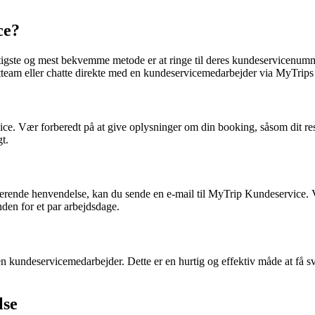
ce?
tigste og mest bekvemme metode er at ringe til deres kundeservicenum
ortteam eller chatte direkte med en kundeservicemedarbejder via MyTrips
rvice. Vær forberedt på at give oplysninger om din booking, såsom dit 
t.
sserende henvendelse, kan du sende en e-mail til MyTrip Kundeservice. 
nden for et par arbejdsdage.
n kundeservicemedarbejder. Dette er en hurtig og effektiv måde at få s
lse