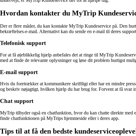
undervejs, er MyTrip Kundeservice der for at hjælpe dig.
Hvordan kontakter du MyTrip Kundeservi
Der er flere måder, du kan kontakte MyTrip Kundeservice på. Den hur
bekræftelses-e-mail. Alternativt kan du sende en e-mail til deres supp
Telefonisk support
For at få øjeblikkelig hjælp anbefales det at ringe til MyTrip Kundese
med at finde de relevante oplysninger og løse dit problem hurtigst mulig
E-mail support
Hvis du foretrækker at kommunikere skriftligt eller har en mindre pre
og beskriv nøjagtigt, hvilken hjælp du har brug for. Forvent at få svar i
Chat support
MyTrip tilbyder også en chatfunktion, hvor du kan chatte direkte med e
finde chatfunktionen på MyTrips hjemmeside eller i deres app.
Tips til at få den bedste kundeserviceopleve