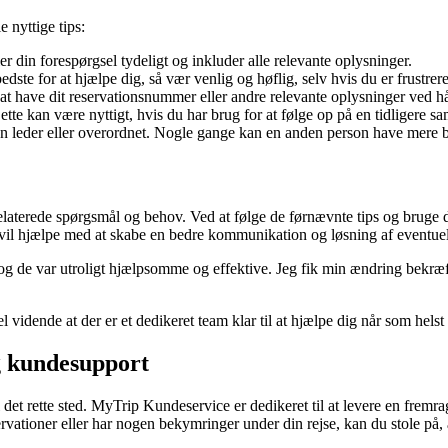
 nyttige tips:
 din forespørgsel tydeligt og inkluder alle relevante oplysninger.
e for at hjælpe dig, så vær venlig og høflig, selv hvis du er frustrere
t have dit reservationsnummer eller andre relevante oplysninger ved h
 kan være nyttigt, hvis du har brug for at følge op på en tidligere sam
n leder eller overordnet. Nogle gange kan en anden person have mere bef
elaterede spørgsmål og behov. Ved at følge de førnævnte tips og bruge d
e vil hjælpe med at skabe en bedre kommunikation og løsning af eventue
 de var utroligt hjælpsomme og effektive. Jeg fik min ændring bekræftet
idende at der er et dedikeret team klar til at hjælpe dig når som helst 
g kundesupport
det rette sted. MyTrip Kundeservice er dedikeret til at levere en frem
rvationer eller har nogen bekymringer under din rejse, kan du stole på,