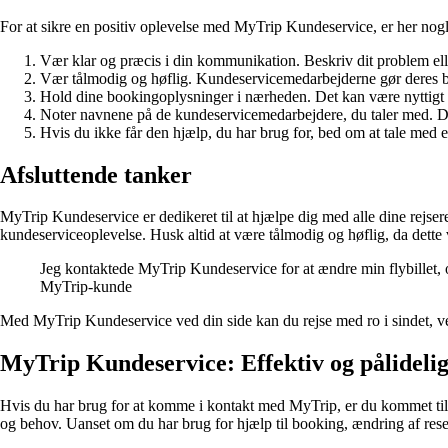
For at sikre en positiv oplevelse med MyTrip Kundeservice, er her nogle
Vær klar og præcis i din kommunikation. Beskriv dit problem eller
Vær tålmodig og høflig. Kundeservicemedarbejderne gør deres bedst
Hold dine bookingoplysninger i nærheden. Det kan være nyttigt a
Noter navnene på de kundeservicemedarbejdere, du taler med. Dette
Hvis du ikke får den hjælp, du har brug for, bed om at tale med e
Afsluttende tanker
MyTrip Kundeservice er dedikeret til at hjælpe dig med alle dine rejser
kundeserviceoplevelse. Husk altid at være tålmodig og høflig, da dett
Jeg kontaktede MyTrip Kundeservice for at ændre min flybillet, og
MyTrip-kunde
Med MyTrip Kundeservice ved din side kan du rejse med ro i sindet, vel v
MyTrip Kundeservice: Effektiv og pålideli
Hvis du har brug for at komme i kontakt med MyTrip, er du kommet til 
og behov. Uanset om du har brug for hjælp til booking, ændring af rese