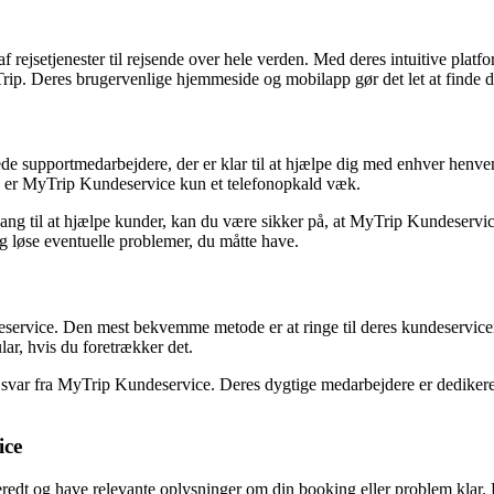
 rejsetjenester til rejsende over hele verden. Med deres intuitive platfor
p. Deres brugervenlige hjemmeside og mobilapp gør det let at finde de 
rede supportmedarbejdere, der er klar til at hjælpe dig med enhver hen
se, er MyTrip Kundeservice kun et telefonopkald væk.
g til at hjælpe kunder, kan du være sikker på, at MyTrip Kundeservice v
 og løse eventuelle problemer, du måtte have.
ervice. Den mest bekvemme metode er at ringe til deres kundeservice
lar, hvis du foretrækker det.
svar fra MyTrip Kundeservice. Deres dygtige medarbejdere er dedikerede 
ice
redt og have relevante oplysninger om din booking eller problem klar. 