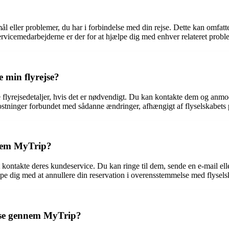
ller problemer, du har i forbindelse med din rejse. Dette kan omfatte s
rvicemedarbejderne er der for at hjælpe dig med enhver relateret proble
 min flyrejse?
lyrejsedetaljer, hvis det er nødvendigt. Du kan kontakte dem og anmode
ostninger forbundet med sådanne ændringer, afhængigt af flyselskabets 
nnem MyTrip?
kontakte deres kundeservice. Du kan ringe til dem, sende en e-mail elle
 dig med at annullere din reservation i overensstemmelse med flyselska
jse gennem MyTrip?