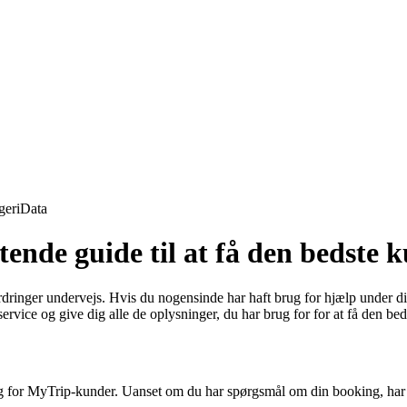
geri
Data
nde guide til at få den bedste k
ringer undervejs. Hvis du nogensinde har haft brug for hjælp under din r
vice og give dig alle de oplysninger, du har brug for for at få den be
g for MyTrip-kunder. Uanset om du har spørgsmål om din booking, har br