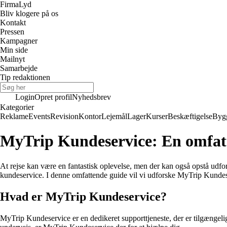
Firma
Lyd
Bliv klogere på os
Kontakt
Pressen
Kampagner
Min side
Mailnyt
Samarbejde
Tip redaktionen
Login
Opret profil
Nyhedsbrev
Kategorier
Reklame
Events
Revision
Kontor
Lejemål
Lager
Kurser
Beskæftigelse
Byg
MyTrip Kundeservice: En omfatte
At rejse kan være en fantastisk oplevelse, men der kan også opstå udford
kundeservice. I denne omfattende guide vil vi udforske MyTrip Kundeser
Hvad er MyTrip Kundeservice?
MyTrip Kundeservice er en dedikeret supporttjeneste, der er tilgængeli