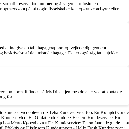
er som dit reservationnummer og årsagen til refusionen.
Vær opmærksom på, at nogle flyselskaber kan opkræve gebyrer eller
med at indgive en tabt bagagerapport og vejlede dig gennem
g beskrivelse af den mistede bagage. Det er også vigtigt at tjekke
orer kan normalt findes på MyTrips hjemmeside eller ved at kontakte
rug for.
ste kundeserviceoplevelse
•
Telia Kundeservice Job: En Komplet Guide
Kundeservice: En Omfattende Guide
•
Ekstern Kundeservice: En
ælp hos Metro København
•
Dr. Kundeservice: En omfattende guide til at
til Effektiv og Hjælpsom Kundesupport
•
Hello Fresh Kundeservice: