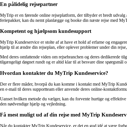
En pålidelig rejsepartner
MyTrip er en førende online rejseplatform, der tilbyder et bredt udvalg af
feriepakker, kan du nemt planlægge og booke din næste rejse med MyTri
Kompetent og hjælpsom kundesupport
MyTrip Kundeservice er stolte af at have et hold af erfarne og engage
hjælp til at ændre din rejseplan, eller oplever problemer under din rej
Med deres omfattende viden om rejsebranchen og deres dedikerede tilgan
tilgængeligt døgnet rundt og er altid klar til at besvare dine spørgsmål
Hvordan kontakter du MyTrip Kundeservice?
Der er flere måder, hvorpå du kan komme i kontakt med MyTrip Kundes
en e-mail til deres supportteam eller anvende deres online-kontaktformu
Uanset hvilken metode du vælger, kan du forvente hurtige og effektive 
den nødvendige hjælp og vejledning.
Få mest muligt ud af din rejse med MyTrip Kundeserv
Når du kontakter MyTrip Kundeservice, er det en god idé at være forbe