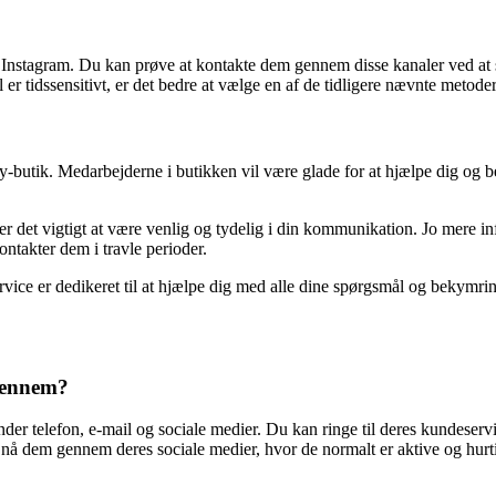
g Instagram. Du kan prøve at kontakte dem gennem disse kanaler ved 
r tidssensitivt, er det bedre at vælge en af ​​de tidligere nævnte metoder
y-butik. Medarbejderne i butikken vil være glade for at hjælpe dig og 
det vigtigt at være venlig og tydelig i din kommunikation. Jo mere info
ontakter dem i travle perioder.
vice er dedikeret til at hjælpe dig med alle dine spørgsmål og bekymring
 gennem?
er telefon, e-mail og sociale medier. Du kan ringe til deres kundeser
å dem gennem deres sociale medier, hvor de normalt er aktive og hurtige