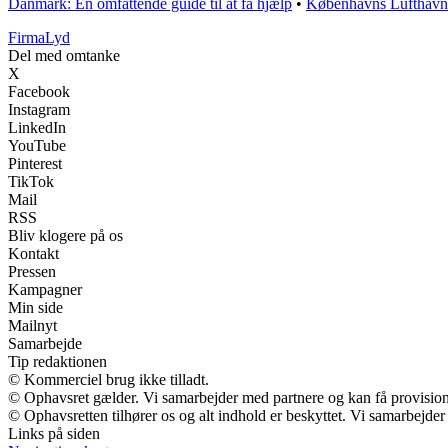
Danmark: En omfattende guide til at få hjælp
•
Københavns Lufthavn
Firma
Lyd
Del med omtanke
X
Facebook
Instagram
LinkedIn
YouTube
Pinterest
TikTok
Mail
RSS
Bliv klogere på os
Kontakt
Pressen
Kampagner
Min side
Mailnyt
Samarbejde
Tip redaktionen
© Kommerciel brug ikke tilladt.
© Ophavsret gælder. Vi samarbejder med partnere og kan få provisio
© Ophavsretten tilhører os og alt indhold er beskyttet. Vi samarbejder
Links på siden