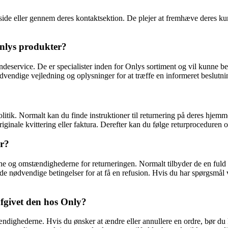
ide eller gennem deres kontaktsektion. De plejer at fremhæve deres k
nlys produkter?
eservice. De er specialister inden for Onlys sortiment og vil kunne be
dvendige vejledning og oplysninger for at træffe en informeret beslutn
olitik. Normalt kan du finde instruktioner til returnering på deres hjem
riginale kvittering eller faktura. Derefter kan du følge returproceduren 
er?
rne og omstændighederne for returneringen. Normalt tilbyder de en fuld r
lder de nødvendige betingelser for at få en refusion. Hvis du har spørgs
afgivet den hos Only?
tændighederne. Hvis du ønsker at ændre eller annullere en ordre, bør d