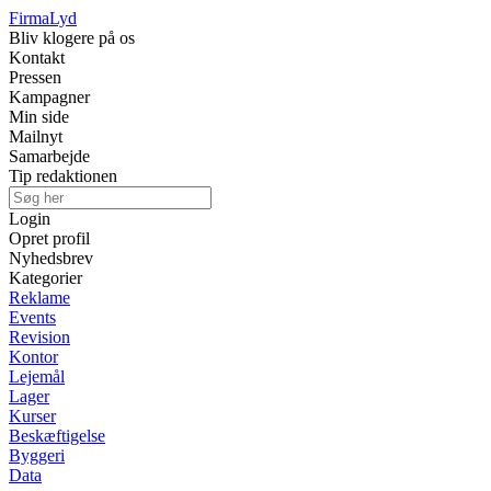
Firma
Lyd
Bliv klogere på os
Kontakt
Pressen
Kampagner
Min side
Mailnyt
Samarbejde
Tip redaktionen
Login
Opret profil
Nyhedsbrev
Kategorier
Reklame
Events
Revision
Kontor
Lejemål
Lager
Kurser
Beskæftigelse
Byggeri
Data