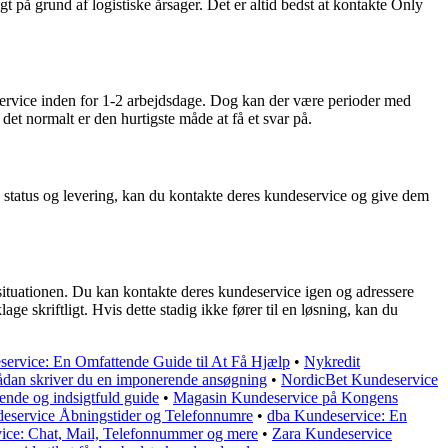
på grund af logistiske årsager. Det er altid bedst at kontakte Only
service inden for 1-2 arbejdsdage. Dog kan der være perioder med
det normalt er den hurtigste måde at få et svar på.
 status og levering, kan du kontakte deres kundeservice og give dem
å situationen. Du kan kontakte deres kundeservice igen og adressere
ge skriftligt. Hvis dette stadig ikke fører til en løsning, kan du
ervice: En Omfattende Guide til At Få Hjælp
•
Nykredit
dan skriver du en imponerende ansøgning
•
NordicBet Kundeservice
nde og indsigtfuld guide
•
Magasin Kundeservice på Kongens
ndeservice Åbningstider og Telefonnumre
•
dba Kundeservice: En
ice: Chat, Mail, Telefonnummer og mere
•
Zara Kundeservice