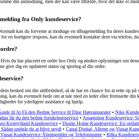
omme din anmodning, men der kan være tilfælde, hvor det ikke er muligt 
emelding fra Only kundeservice?
 Normalt kan du forvente at modtage en tilbagemelding fra deres kunde
for en hurtigere respons, kan du eventuelt kontakte dem via telefon, da 
 ordre?
 Hvis du har placeret en ordre hos Only og ønsker oplysninger om dens
ne give dig en opdateret status og sporing af din ordre.
deservice?
e dem besked om din utilfredshed, så de har en chance for at rette op p
ning, kan du eventuelt bede om at tale med en leder eller fremsætte din kla
igheder for yderligere assistance og hjælp.
de til At Få den Bedste Service til Dine Høreapparater
•
Nike Kundes
dan får du den bedste forsikringsservice
•
Ansøgning Kundeservice: Så
sen Kronjylland Kundeservice
•
Dustin Home Kundeservice: En omfatte
 Sådan undgår du at blive snydt
•
Canal Digital, Allente og Viasat Ku
g Viasat Kundeservice Åbningstider og Telefonnumre
•
Bilka Kundeserv