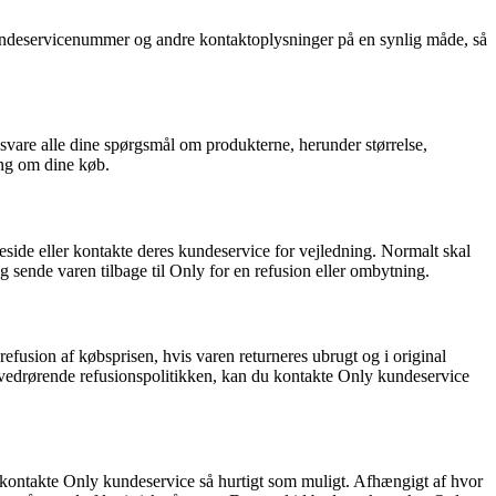
undeservicenummer og andre kontaktoplysninger på en synlig måde, så
svare alle dine spørgsmål om produkterne, herunder størrelse,
ing om dine køb.
meside eller kontakte deres kundeservice for vejledning. Normalt skal
og sende varen tilbage til Only for en refusion eller ombytning.
efusion af købsprisen, hvis varen returneres ubrugt og i original
mål vedrørende refusionspolitikken, kan du kontakte Only kundeservice
u kontakte Only kundeservice så hurtigt som muligt. Afhængigt af hvor