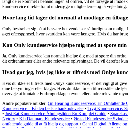
langt de er kommet i behandlingen af ordren, vil de forsøge at imødek
kundeservice direkte for at undersøge mulighederne og få vejledning.
Hvor lang tid tager det normalt at modtage en tilbag
Only bestræber sig på at besvare henvendelser så hurtigt som muligt.
øget efterspørgsel, hvor svartiden kan være længere. Hvis du har brug 
Kan Only kundeservice hjælpe mig med at spore min
Ja, Only kundeservice kan normalt hjælpe dig med at spore din ordre.
dit ordrenummer eller andre relevante oplysninger. De vil derefter kun
Hvad gør jeg, hvis jeg ikke er tilfreds med Onlys kun
Hvis du ikke er tilfreds med Onlys kundeservice, er det vigtigt at giv
dine bekymringer eller klager. Hvis du ikke får en tilfredsstillende løs
overveje at kontakte Forbrugerklagenævnet eller andre relevante mynd
Andre populære artikler:
Gn Hearing Kundeservice: En Omfattende Gui
Kundeservice – Få den bedste bankoplevelse
•
Tryg Kundeservice: Så
•
Just Eat Kundeservice Åbningstider: En Komplet Guide
•
Sparekas
Nytorv
•
Kia Danmark Kundeservice
•
Ørsted Kundeservice Svindel:
omfattende guide til at få hjælp og support
•
Canal Digital, Allente o