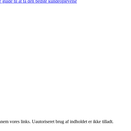
guide til at få den bedste kundeoplevelse
m vores links. Uautoriseret brug af indholdet er ikke tilladt.