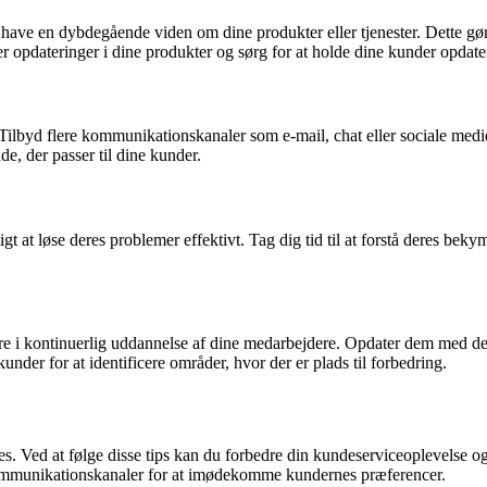
at have en dybdegående viden om dine produkter eller tjenester. Dette g
opdateringer i dine produkter og sørg for at holde dine kunder opdater
 Tilbyd flere kommunikationskanaler som e-mail, chat eller sociale me
åde, der passer til dine kunder.
gt at løse deres problemer effektivt. Tag dig tid til at forstå deres be
tere i kontinuerlig uddannelse af dine medarbejdere. Opdater dem med de
der for at identificere områder, hvor der er plads til forbedring.
 Ved at følge disse tips kan du forbedre din kundeserviceoplevelse og 
e kommunikationskanaler for at imødekomme kundernes præferencer.