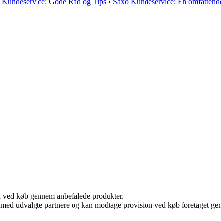
 Kundeservice: Gode Råd og Tips
•
Saxo Kundeservice: En omfattende 
n ved køb gennem anbefalede produkter.
 med udvalgte partnere og kan modtage provision ved køb foretaget genne