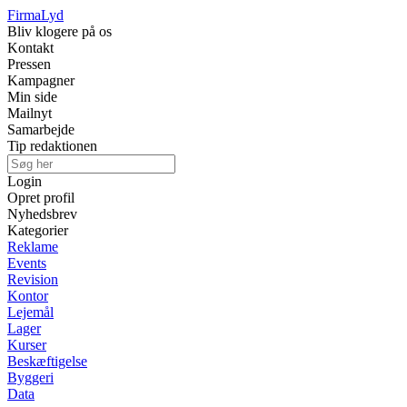
Firma
Lyd
Bliv klogere på os
Kontakt
Pressen
Kampagner
Min side
Mailnyt
Samarbejde
Tip redaktionen
Login
Opret profil
Nyhedsbrev
Kategorier
Reklame
Events
Revision
Kontor
Lejemål
Lager
Kurser
Beskæftigelse
Byggeri
Data