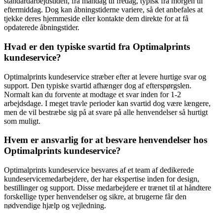
standardarbejdstiden, fra mandag til fredag, typisk fra morgen til
eftermiddag. Dog kan åbningstiderne variere, så det anbefales at
tjekke deres hjemmeside eller kontakte dem direkte for at få
opdaterede åbningstider.
Hvad er den typiske svartid fra Optimalprints
kundeservice?
Optimalprints kundeservice stræber efter at levere hurtige svar og
support. Den typiske svartid afhænger dog af efterspørgslen.
Normalt kan du forvente at modtage et svar inden for 1-2
arbejdsdage. I meget travle perioder kan svartid dog være længere,
men de vil bestræbe sig på at svare på alle henvendelser så hurtigt
som muligt.
Hvem er ansvarlig for at besvare henvendelser hos
Optimalprints kundeservice?
Optimalprints kundeservice besvares af et team af dedikerede
kundeservicemedarbejdere, der har ekspertise inden for design,
bestillinger og support. Disse medarbejdere er trænet til at håndtere
forskellige typer henvendelser og sikre, at brugerne får den
nødvendige hjælp og vejledning.