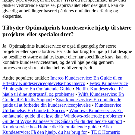
ønsker vedrørende størrelse, papirkvalitet eller designstil, kan de
give dig anbefalinger baseret på deres omfattende erfaring og
ekspertise.
Tilbyder Optimalprints kundeservice hjælp til større
projekter eller specialordrer?
Ja, Optimalprints kundeservice er også tilgængelig for større
projekter eller specialordrer. Hvis du har brug for hjælp til at designe
og bestille et større antal tryksager eller har specifikke krav, kan du
kontakte kundeserviceteamet, og de vil hjælpe dig gennem
processen og sikre, at dine behov bliver opfyldt.
Andre populære artikler:
Imerco Kundeservice: En Guide til en
Effektiv Kundeserviceoplevelse hos Imerco
•
Føtex Kundeservice
Åbningstider: En Omfattende Guide
•
Netflix Kundeservice: Få
hjælp til dine spørgsmål og problemer
•
Wilfa Kundeservice: En
Guide til Effektiv Support
•
Spar kundeservice: En omfattende
guide til at forbedre din kundeserviceoplevelse
•
Kundeservice
Uddannelse: En Guide til Succes
•
Windows Kundeservice: En
omfattende guide til at løse dine Windows-relaterede problemer
•
Guide til Wype Kundeservice: Sådan får du den bedste support
•
Kundeservice hos Hohde.dk: En omfattende guide
•
Alka
Kundeservice: Få den hjælp, du har brug for
•
TDC Hometrio