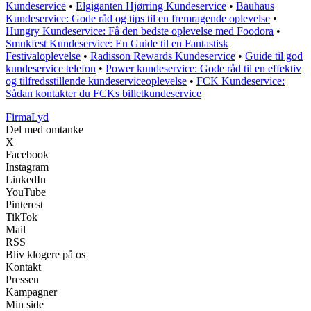
Kundeservice
•
Elgiganten Hjørring Kundeservice
•
Bauhaus
Kundeservice: Gode råd og tips til en fremragende oplevelse
•
Hungry Kundeservice: Få den bedste oplevelse med Foodora
•
Smukfest Kundeservice: En Guide til en Fantastisk
Festivaloplevelse
•
Radisson Rewards Kundeservice
•
Guide til god
kundeservice telefon
•
Power kundeservice: Gode råd til en effektiv
og tilfredsstillende kundeserviceoplevelse
•
FCK Kundeservice:
Sådan kontakter du FCKs billetkundeservice
Firma
Lyd
Del med omtanke
X
Facebook
Instagram
LinkedIn
YouTube
Pinterest
TikTok
Mail
RSS
Bliv klogere på os
Kontakt
Pressen
Kampagner
Min side