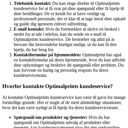
Telefonisk kontakt:
Du kan ringe direkte til Optimalprints
kundeservice for at få svar på dine spørgsmål eller få hjælp til
dine bestillinger. De er kendt for at have venligt og
professionelt personale, der er klar til at tage imod dine opkald
og guide dig igennem enhver udfordring.
E-mail kontakt:
Hvis du foretrækker at skrive en besked i
stedet for at tale i telefon, kan du sende en e-mail til
Optimalprints kundeservice. De bestræber sig altid på at
besvare din henvendelse hurtigst muligt, så du kan få den
hjælp, du har brug for.
Kontaktformular på hjemmesiden:
Optimalprint har også
en kontaktformular på deres hjemmeside, hvor du kan udfylde
dine oplysninger og beskrive dit spørgsmål eller problem. Du
kan forvente en hurtig og personlig respons fra deres
kundeserviceteam.
Hvorfor kontakte Optimalprints kundeservice?
At kontakte Optimalprints kundeservice kan være til gavn for mange
forskellige grunde. Her er nogle af de mest almindelige situationer,
hvor det kan være nyttigt at få hjælp fra deres kundeserviceteam:
Spørgsmål om produkter og tjenester:
Hvis du har
spørgsmål om Optimalprints udvalg af produkter eller
tjenester, kan kundeserviceteamet give dig den nødvendige