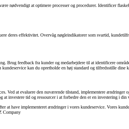
 være nødvendigt at optimere processer og procedurer. Identificer flaske
uere deres effektivitet. Overvåg nøgleindikatorer som svartid, kundetilf
ing. Brug feedback fra kunder og medarbejdere til at identificere områder
n kundeservice kan du opretholde en høj standard og tilfredsstille dine 
. Ved at evaluere den nuværende tilstand, implementere ændringer og f
 at investere tid og ressourcer i at forbedre den er en investering i di
ter at have implementeret ændringer i vores kundeservice. Vores kunder 
XYZ Company