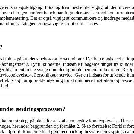
ge en strategisk tilgang. Først og fremmest er det vigtigt at identificere
lager eller gennemføre benchmarkingundersøgelser med konkurrenterne. E
r implementering. Det er også vigtigt at kommunikere og inddrage meda
randringsstrategien er også vigtig for at sikre succes.
?
tærkt fokus på kundens behov og forventninger. Det kan opnås ved at imp
e åbningstider.2. Lyt til kunderne: Indsamle tilbagemeldinger fra kund
ger til at identificere svage områder og implementere forbedringer.3. 
serviceoplevelse.4. Personliggør service: Gør en indsats for at kende ku
r effektiv og hurtig problemløsning for at minimere frustration og besvæ
dshed.
 under ændringsprocessen?
ationsstrategi på plads for at skabe en positiv kundeoplevelse. Her er
r, herunder baggrunden og formålet.2. Skab forståelse: Forklar ford
k: Opfordr kunderne til at give feedback og besvare deres spørgsmål og