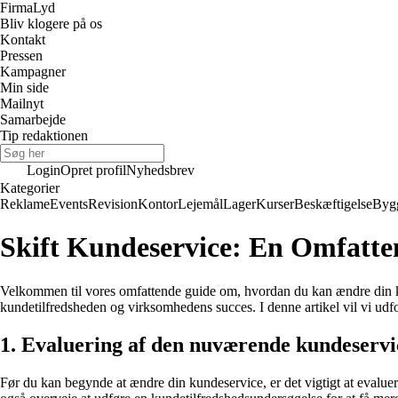
Firma
Lyd
Bliv klogere på os
Kontakt
Pressen
Kampagner
Min side
Mailnyt
Samarbejde
Tip redaktionen
Login
Opret profil
Nyhedsbrev
Kategorier
Reklame
Events
Revision
Kontor
Lejemål
Lager
Kurser
Beskæftigelse
Byg
Skift Kundeservice: En Omfatte
Velkommen til vores omfattende guide om, hvordan du kan ændre din kun
kundetilfredsheden og virksomhedens succes. I denne artikel vil vi udfor
1. Evaluering af den nuværende kundeservi
Før du kan begynde at ændre din kundeservice, er det vigtigt at evalue