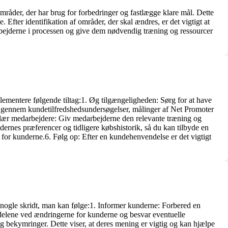
 områder, der har brug for forbedringer og fastlægge klare mål. Dette
fter identifikation af områder, der skal ændres, er det vigtigt at
rbejderne i processen og give dem nødvendig træning og ressourcer
lementere følgende tiltag:1. Øg tilgængeligheden: Sørg for at have
er gennem kundetilfredshedsundersøgelser, målinger af Net Promoter
Oplær medarbejdere: Giv medarbejderne den relevante træning og
ndernes præferencer og tidligere købshistorik, så du kan tilbyde en
r for kunderne.6. Følg op: Efter en kundehenvendelse er det vigtigt
 nogle skridt, man kan følge:1. Informer kunderne: Forbered en
elene ved ændringerne for kunderne og besvar eventuelle
 bekymringer. Dette viser, at deres mening er vigtig og kan hjælpe