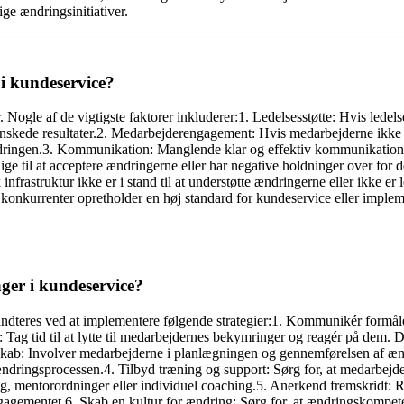
ge ændringsinitiativer.
 i kundeservice?
 Nogle af de vigtigste faktorer inkluderer:1. Ledelsesstøtte: Hvis ledels
ønskede resultater.2. Medarbejderengagement: Hvis medarbejderne ikke 
ændringen.3. Kommunikation: Manglende klar og effektiv kommunikation 
 til at acceptere ændringerne eller har negative holdninger over for 
 infrastruktur ikke er i stand til at understøtte ændringerne eller ikke e
s konkurrenter opretholder en høj standard for kundeservice eller impl
er i kundeservice?
teres ved at implementere følgende strategier:1. Kommunikér formålet
g tid til at lytte til medarbejdernes bekymringer og reagér på dem. Det
jerskab: Involver medarbejderne i planlægningen og gennemførelsen af æ
 ændringsprocessen.4. Tilbyd træning og support: Sørg for, at medarbejd
ing, mentorordninger eller individuel coaching.5. Anerkend fremskridt:
agementet.6. Skab en kultur for ændring: Sørg for, at ændringskompeten