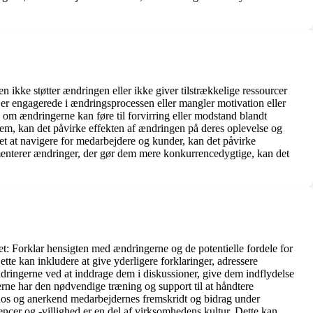
en ikke støtter ændringen eller ikke giver tilstrækkelige ressourcer
er engagerede i ændringsprocessen eller mangler motivation eller
om ændringerne kan føre til forvirring eller modstand blandt
dem, kan det påvirke effekten af ændringen på deres oplevelse og
r let at navigere for medarbejdere og kunder, kan det påvirke
ementerer ændringer, der gør dem mere konkurrencedygtige, kan det
: Forklar hensigten med ændringerne og de potentielle fordele for
te kan inkludere at give yderligere forklaringer, adressere
ndringerne ved at inddrage dem i diskussioner, give dem indflydelse
erne har den nødvendige træning og support til at håndtere
 Ros og anerkend medarbejdernes fremskridt og bidrag under
cer og -villighed er en del af virksomhedens kultur. Dette kan