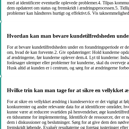
med at identificere eventuelle oplevede problemer.4. Tilpas kommun
dem opdateret om status og fremskridt i ændringsprocessen.5. Tidli
problemer kan håndteres hurtigt og effektivt.6. Vis taknemmelighe
Hvordan kan man bevare kundetilfredsheden under
For at bevare kundetilfredsheden under en forandringsperiode er d
om, hvad de kan forvente.2. Giv opdateringer: Hold kunderne opdate
af ændringerne, før kunderne oplever dem.4. Lyt til kunderne: Inds
forårsager ulemper eller problemer for kunderne, skal du overveje a
Husk altid at kunden er i centrum, og sørg for at ændringerne for
Hvilke trin kan man tage for at sikre en vellykket 
For at sikre en vellykket ændring i kundeservice er det vigtigt at 
konkurrenter og andre relevante data for at identificere områder, 
kunne være at reducere svartiden på henvendelser, øge kundetilfreds
en tidsramme for implementering. Identificér de ressourcer, der e
dem i diskussioner og beslutninger. Sørg for at give dem den nødv
fremskridt løbende. Evaluér resultaterne og foretag justeringer eft