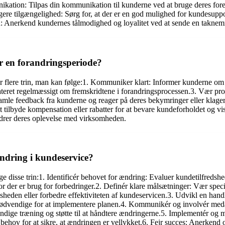
ikation: Tilpas din kommunikation til kunderne ved at bruge deres fore
gere tilgængelighed: Sørg for, at der er en god mulighed for kundesupp
d: Anerkend kundernes tålmodighed og loyalitet ved at sende en taknemm
 en forandringsperiode?
er flere trin, man kan følge:1. Kommuniker klart: Informer kunderne om
ret regelmæssigt om fremskridtene i forandringsprocessen.3. Vær proakt
amle feedback fra kunderne og reager på deres bekymringer eller klage
t tilbyde kompensation eller rabatter for at bevare kundeforholdet og vi
bedrer deres oplevelse med virksomheden.
ændring i kundeservice?
følge disse trin:1. Identificér behovet for ændring: Evaluer kundetilfr
hvor der er brug for forbedringer.2. Definér klare målsætninger: Vær s
heden eller forbedre effektiviteten af kundeservicen.3. Udvikl en hand
r nødvendige for at implementere planen.4. Kommunikér og involvér meda
endige træning og støtte til at håndtere ændringerne.5. Implementér og
er behov for at sikre, at ændringen er vellykket.6. Fejr succes: Anerken