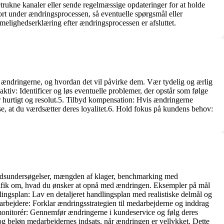
trukne kanaler eller sende regelmæssige opdateringer for at holde
ort under ændringsprocessen, så eventuelle spørgsmål eller
elighedserklæring efter ændringsprocessen er afsluttet.
 ændringerne, og hvordan det vil påvirke dem. Vær tydelig og ærlig
iv: Identificer og løs eventuelle problemer, der opstår som følge
r hurtigt og resolut.5. Tilbyd kompensation: Hvis ændringerne
se, at du værdsætter deres loyalitet.6. Hold fokus på kundens behov:
edshedsundersøgelser, mængden af klager, benchmarking med
pecifik om, hvad du ønsker at opnå med ændringen. Eksempler på mål
lingsplan: Lav en detaljeret handlingsplan med realistiske delmål og
rbejdere: Forklar ændringsstrategien til medarbejderne og inddrag
 monitorér: Gennemfør ændringerne i kundeservice og følg deres
d og beløn medarbejdernes indsats, når ændringen er vellykket. Dette