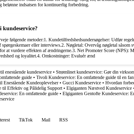
 og belønne indsatsen for kontinuerlig forbedring.
i kundeservice?
erveje følgende metoder:1. Kundetilfredshedsundersøgelser: Udfør rege
 spørgeskemaer eller interviews.2. Nøgletal: Overvåg nøgletal såsom sv
r for at vurdere effekten af ændringerne.3. Net Promoter Score (NPS): 
fredshed og loyalitet.4. Omkostninger: Evaluér ænd
il enestående kundeservice
•
Strømlinet kundeservice: Gør din virkso
omfattende guide
•
Tivoli Kundeservice: En omfattende guide til en fan
il Enestående Kundeoplevelser
•
Gucci Kundeservice
•
Hvordan forbe
til Effektiv og Pålidelig Support
•
Elgiganten Næstved Kundeservice
eservice: En omfattende guide
•
Elgiganten Gentofte Kundeservice: 
eservice
terest
TikTok
Mail
RSS