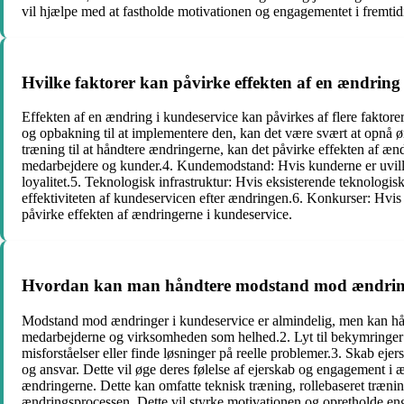
vil hjælpe med at fastholde motivationen og engagementet i fremtidi
Hvilke faktorer kan påvirke effekten af en ændring
Effekten af en ændring i kundeservice kan påvirkes af flere faktorer.
og opbakning til at implementere den, kan det være svært at opnå 
træning til at håndtere ændringerne, kan det påvirke effekten af 
medarbejdere og kunder.4. Kundemodstand: Hvis kunderne er uvillige
loyalitet.5. Teknologisk infrastruktur: Hvis eksisterende teknologisk
effektiviteten af kundeservicen efter ændringen.6. Konkurser: Hvi
påvirke effekten af ændringerne i kundeservice.
Hvordan kan man håndtere modstand mod ændring
Modstand mod ændringer i kundeservice er almindelig, men kan hånd
medarbejderne og virksomheden som helhed.2. Lyt til bekymringer: Ta
misforståelser eller finde løsninger på reelle problemer.3. Skab e
og ansvar. Dette vil øge deres følelse af ejerskab og engagement i
ændringerne. Dette kan omfatte teknisk træning, rollebaseret træn
ændringsprocessen. Dette vil styrke motivationen og opretholde eng