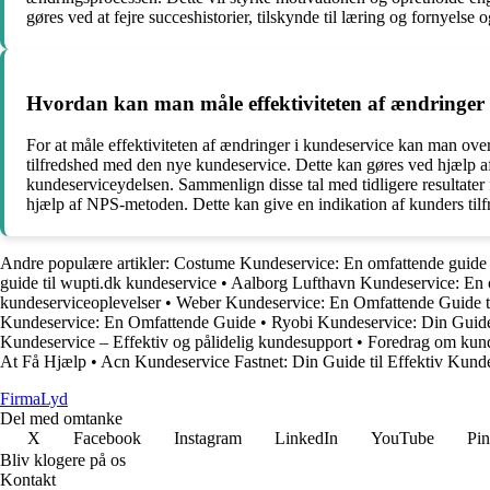
gøres ved at fejre succeshistorier, tilskynde til læring og fornyelse
Hvordan kan man måle effektiviteten af ændringer 
For at måle effektiviteten af ændringer i kundeservice kan man ov
tilfredshed med den nye kundeservice. Dette kan gøres ved hjælp af
kundeserviceydelsen. Sammenlign disse tal med tidligere resultate
hjælp af NPS-metoden. Dette kan give en indikation af kunders til
Andre populære artikler:
Costume Kundeservice: En omfattende guide t
guide til wupti.dk kundeservice
•
Aalborg Lufthavn Kundeservice: En 
kundeserviceoplevelser
•
Weber Kundeservice: En Omfattende Guide t
Kundeservice: En Omfattende Guide
•
Ryobi Kundeservice: Din Guide 
Kundeservice – Effektiv og pålidelig kundesupport
•
Foredrag om kund
At Få Hjælp
•
Acn Kundeservice Fastnet: Din Guide til Effektiv Kund
Firma
Lyd
Del med omtanke
X
Facebook
Instagram
LinkedIn
YouTube
Pin
Bliv klogere på os
Kontakt