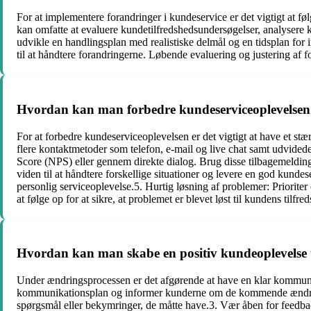
For at implementere forandringer i kundeservice er det vigtigt at føl
kan omfatte at evaluere kundetilfredshedsundersøgelser, analysere k
udvikle en handlingsplan med realistiske delmål og en tidsplan fo
til at håndtere forandringerne. Løbende evaluering og justering af fo
Hvordan kan man forbedre kundeserviceoplevelsen
For at forbedre kundeserviceoplevelsen er det vigtigt at have et s
flere kontaktmetoder som telefon, e-mail og live chat samt udvided
Score (NPS) eller gennem direkte dialog. Brug disse tilbagemeldin
viden til at håndtere forskellige situationer og levere en god kunde
personlig serviceoplevelse.5. Hurtig løsning af problemer: Priorite
at følge op for at sikre, at problemet er blevet løst til kundens tilfre
Hvordan kan man skabe en positiv kundeoplevelse
Under ændringsprocessen er det afgørende at have en klar kommunik
kommunikationsplan og informer kunderne om de kommende ændringe
spørgsmål eller bekymringer, de måtte have.3. Vær åben for feedbac