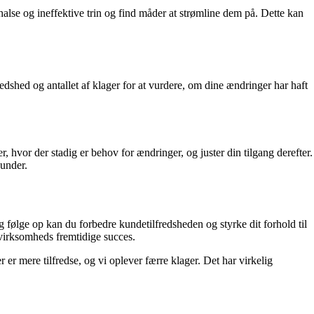
halse og ineffektive trin og find måder at strømline dem på. Dette kan
redshed og antallet af klager for at vurdere, om dine ændringer har haft
, hvor der stadig er behov for ændringer, og juster din tilgang derefter.
kunder.
ølge op kan du forbedre kundetilfredsheden og styrke dit forhold til
n virksomheds fremtidige succes.
er mere tilfredse, og vi oplever færre klager. Det har virkelig