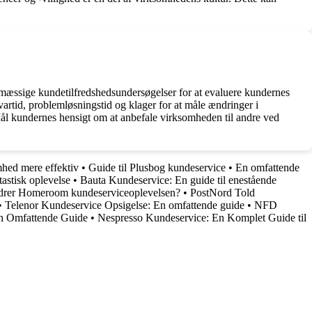
lmæssige kundetilfredshedsundersøgelser for at evaluere kundernes
artid, problemløsningstid og klager for at måle ændringer i
Mål kundernes hensigt om at anbefale virksomheden til andre ved
mhed mere effektiv
•
Guide til Plusbog kundeservice
•
En omfattende
tastisk oplevelse
•
Bauta Kundeservice: En guide til enestående
drer Homeroom kundeserviceoplevelsen?
•
PostNord Told
•
Telenor Kundeservice Opsigelse: En omfattende guide
•
NFD
En Omfattende Guide
•
Nespresso Kundeservice: En Komplet Guide til