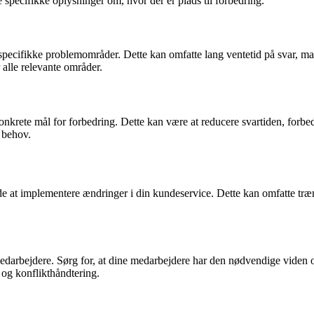
 specifikke oplysninger om, hvor der er plads til forbedring.
 specifikke problemområder. Dette kan omfatte lang ventetid på svar, 
 alle relevante områder.
 konkrete mål for forbedring. Dette kan være at reducere svartiden, forb
 behov.
de at implementere ændringer i din kundeservice. Dette kan omfatte træ
 medarbejdere. Sørg for, at dine medarbejdere har den nødvendige viden 
og konflikthåndtering.