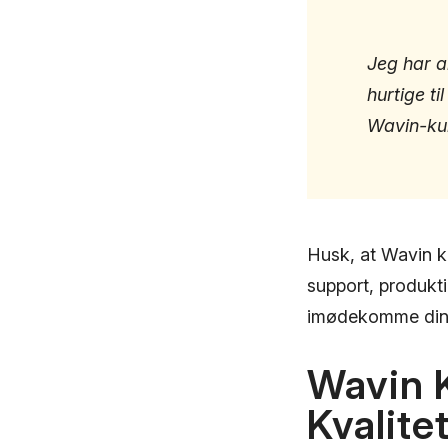
Jeg har a
hurtige ti
Wavin-ku
Husk, at Wavin ku
support, produkti
imødekomme dine 
Wavin K
Kvalite