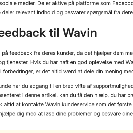
sociale medier. De er aktive på platforme som Faceboo
 deler relevant indhold og besvarer spørgsmål fra dere
Feedback til Wavin
s på feedback fra deres kunder, da det hjælper dem me
og tjenester. Hvis du har haft en god oplevelse med W
 til forbedringer, er det altid værd at dele din mening m
de har du adgang til en bred vifte af supportmulighed
æsenteret i denne artikel, kan du få den hjælp, du har br
k altid at kontakte Wavin kundeservice som det første 
t hjælpe dig med at løse dine problemer og besvare din