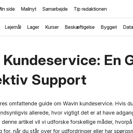
in side
Mailnyt
Samarbejde
Tip redaktionen
Lejemål
Lager
Kurser
Beskæftigelse
Byggeri
Dat
 Kundeservice: En 
fektiv Support
res omfattende guide om Wavin kundeservice. Hvis du
dsynligvis allerede, hvor vigtigt det er at have adgang 
 I denne artikel vil vi udforske forskellige måder, hvorp
g for, når du står over for udfordringer eller har spør