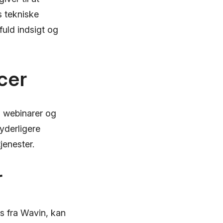
s tekniske
fuld indsigt og
cer
, webinarer og
 yderligere
jenester.
r
s fra Wavin, kan