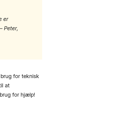
e er
– Peter,
brug for teknisk
il at
rug for hjælp!