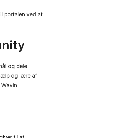
il portalen ved at
nity
mål og dele
jælp og lære af
l Wavin
iver til at