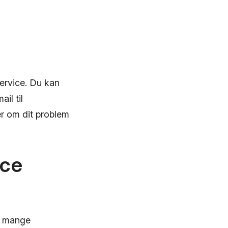
service. Du kan
il til
er om dit problem
ice
å mange