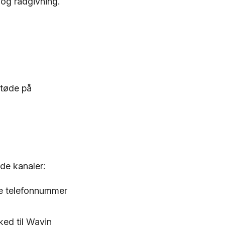
 og rådgivning.
støde på
de kanaler:
ne telefonnummer
ked til Wavin