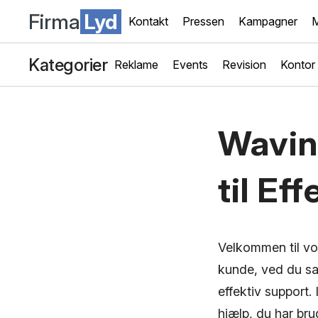
Firma
Lyd
Kontakt
Pressen
Kampagner
M
Kategorier
Reklame
Events
Revision
Kontor
Wavin
til Ef
Velkommen til vo
kunde, ved du san
effektiv support.
hjælp, du har bru