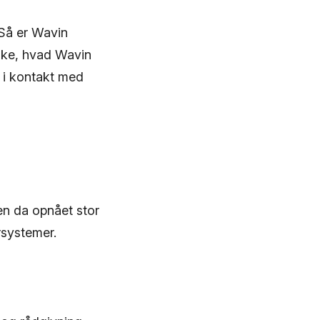
 Så er Wavin
rske, hvad Wavin
 i kontakt med
en da opnået stor
rsystemer.