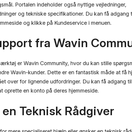
smål. Portalen indeholder også nyttige vejledninger,
edninger og tekniske specifikationer. Du kan få adgang t
mmeside og klikke på Kundeservice i menuen.
Support fra Wavin Commu
 værktøj er Wavin Community, hvor du kan stille spørgs
ndre Wavin-kunder. Dette er en fantastisk måde at få h
ået over for lignende udfordringer. Du kan få adgang ti
t oprette en konto på deres hjemmeside.
 en Teknisk Rådgiver
for mere specialiseret hjælp eller ønsker en teknisk rådg