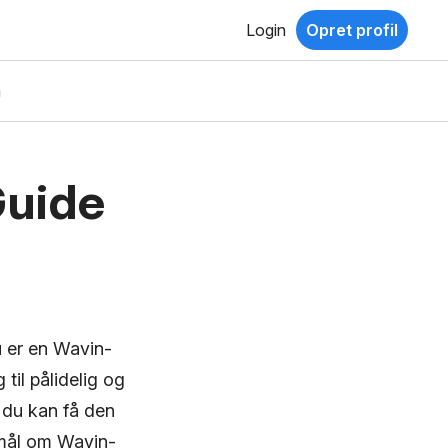
Login
Opret profil
a
Guide
 er en Wavin-
til pålidelig og
å du kan få den
gsmål om Wavin-