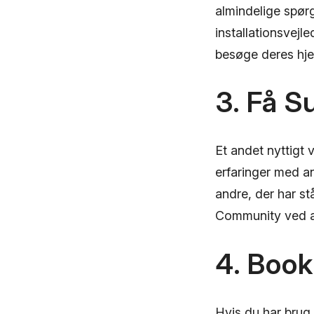
almindelige spørg
installationsvejl
besøge deres hje
3. Få 
Et andet nyttigt
erfaringer med a
andre, der har st
Community ved a
4. Book
Hvis du har brug 