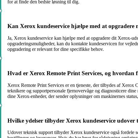
for at finde den bedste løsning til dig.
Kan Xerox kundeservice hjælpe med at opgradere 
Ja, Xerox kundeservice kan hjælpe med at opgradere dit Xerox-udst
opgraderingsmuligheder, kan du kontakte kundeservicen for vejledn
opgradering er relevant for dine specifikke behov.
Hvad er Xerox Remote Print Services, og hvordan f
Xerox Remote Print Services er en tjeneste, der tilbydes af Xerox 
teknikere og supportpersonale fjernovervåge og diagnosticere dine m
dine Xerox-enheder, der sender oplysninger om maskinernes status, 
Hvilke ydelser tilbyder Xerox kundeservice udover 
Udover teknisk support tilbyder Xerox kundeservice også fordele s
bestillinger og leverancer. Hvis du har brug for rådgivning omkring