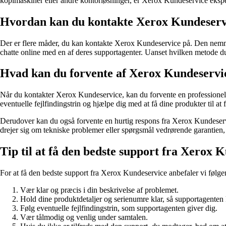
kopimaskiner eller andre kontorløsninger, er Xerox Kundeservice eksperte
Hvordan kan du kontakte Xerox Kundeserv
Der er flere måder, du kan kontakte Xerox Kundeservice på. Den nemme
chatte online med en af deres supportagenter. Uanset hvilken metode du
Hvad kan du forvente af Xerox Kundeservi
Når du kontakter Xerox Kundeservice, kan du forvente en professionel og
eventuelle fejlfindingstrin og hjælpe dig med at få dine produkter til at 
Derudover kan du også forvente en hurtig respons fra Xerox Kundeservice
drejer sig om tekniske problemer eller spørgsmål vedrørende garantien,
Tip til at få den bedste support fra Xerox 
For at få den bedste support fra Xerox Kundeservice anbefaler vi følgen
Vær klar og præcis i din beskrivelse af problemet.
Hold dine produktdetaljer og serienumre klar, så supportagenten 
Følg eventuelle fejlfindingstrin, som supportagenten giver dig.
Vær tålmodig og venlig under samtalen.