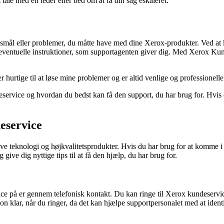
tale med en leder eller bed om at få din sag eskaleret.
smål eller problemer, du måtte have med dine Xerox-produkter. Ved at ko
 eventuelle instruktioner, som supportagenten giver dig. Med Xerox Kun
er hurtige til at løse mine problemer og er altid venlige og professione
eservice og hvordan du bedst kan få den support, du har brug for. Hvis
eservice
ive teknologi og højkvalitetsprodukter. Hvis du har brug for at komme i
 give dig nyttige tips til at få den hjælp, du har brug for.
ce på er gennem telefonisk kontakt. Du kan ringe til Xerox kundeserv
on klar, når du ringer, da det kan hjælpe supportpersonalet med at iden