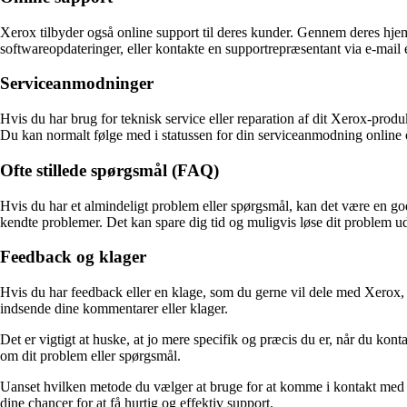
Xerox tilbyder også online support til deres kunder. Gennem deres hje
softwareopdateringer, eller kontakte en supportrepræsentant via e-mail e
Serviceanmodninger
Hvis du har brug for teknisk service eller reparation af dit Xerox-pr
Du kan normalt følge med i statussen for din serviceanmodning online o
Ofte stillede spørgsmål (FAQ)
Hvis du har et almindeligt problem eller spørgsmål, kan det være en g
kendte problemer. Det kan spare dig tid og muligvis løse dit problem ud
Feedback og klager
Hvis du har feedback eller en klage, som du gerne vil dele med Xerox, 
indsende dine kommentarer eller klager.
Det er vigtigt at huske, at jo mere specifik og præcis du er, når du ko
om dit problem eller spørgsmål.
Uanset hvilken metode du vælger at bruge for at komme i kontakt med Xe
dine chancer for at få hurtig og effektiv support.