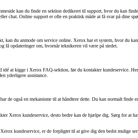
mmeside kan du finde en sektion dedikeret til support, hvor du kan fin
ller chat. Online support er ofte en praktisk måde at få svar på dine spø
odukt, kan du anmode om service online. Xerox har et system, hvor du k
g få opdateringer om, hvornår teknikeren vil være på stedet.
od idé at kigge i Xerox FAQ-sektion, før du kontakter kundeservice. He
en yderligere assistance.
har de også en mekanisme til at håndtere dette. Du kan normalt finde e
ntakter Xerox kundeservice, desto bedre kan de hjælpe dig. Sørg for at 
rox kundeservice, er de forpligtet til at give dig den bedst mulige ser