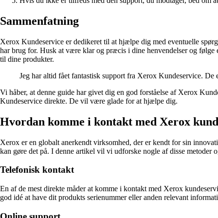
Hvis du ikke er tilfreds med den support, du modtager, bed om at 
Sammenfatning
Xerox Kundeservice er dedikeret til at hjælpe dig med eventuelle spørg
har brug for. Husk at være klar og præcis i dine henvendelser og følge
til dine produkter.
Jeg har altid fået fantastisk support fra Xerox Kundeservice. De 
Vi håber, at denne guide har givet dig en god forståelse af Xerox Kund
Kundeservice direkte. De vil være glade for at hjælpe dig.
Hvordan komme i kontakt med Xerox kund
Xerox er en globalt anerkendt virksomhed, der er kendt for sin innovat
kan gøre det på. I denne artikel vil vi udforske nogle af disse metoder og
Telefonisk kontakt
En af de mest direkte måder at komme i kontakt med Xerox kundeservi
god idé at have dit produkts serienummer eller anden relevant informati
Online support