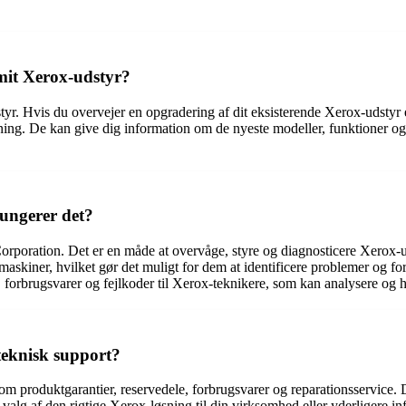
mit Xerox-udstyr?
yr. Hvis du overvejer en opgradering af dit eksisterende Xerox-udstyr 
ing. De kan give dig information om de nyeste modeller, funktioner og
ungerer det?
Corporation. Det er en måde at overvåge, styre og diagnosticere Xerox-
askiner, hvilket gør det muligt for dem at identificere problemer og fo
forbrugsvarer og fejlkoder til Xerox-teknikere, som kan analysere og h
teknisk support?
om produktgarantier, reservedele, forbrugsvarer og reparationsservice
 valg af den rigtige Xerox-løsning til din virksomhed eller yderligere i