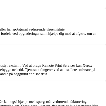
eller har spørgsmål vedrørende tilgængelige
 fordele ved opgraderinger samt hjælpe dig med at afgøre, om en
udstyr eksternt. Ved at bruge Remote Print Services kan Xerox-
rebygge nedetid. Tjenesten fungerer ved at installere software på
andle på baggrund af disse data.
. De kan også hjælpe med spørgsmål vedrørende fakturering,
nformation om Xerox-produkter og -tjenester, er kundeservicen klar