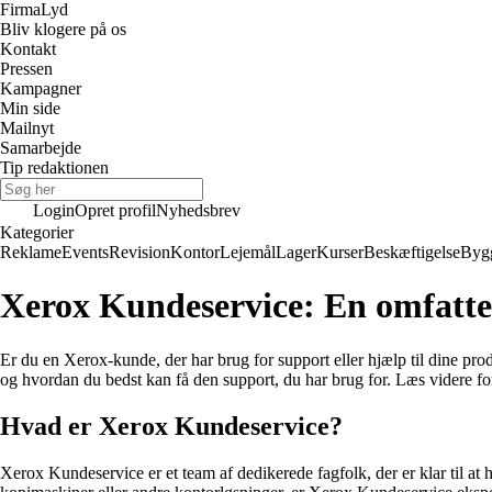
Firma
Lyd
Bliv klogere på os
Kontakt
Pressen
Kampagner
Min side
Mailnyt
Samarbejde
Tip redaktionen
Login
Opret profil
Nyhedsbrev
Kategorier
Reklame
Events
Revision
Kontor
Lejemål
Lager
Kurser
Beskæftigelse
Byg
Xerox Kundeservice: En omfatten
Er du en Xerox-kunde, der har brug for support eller hjælp til dine pro
og hvordan du bedst kan få den support, du har brug for. Læs videre fo
Hvad er Xerox Kundeservice?
Xerox Kundeservice er et team af dedikerede fagfolk, der er klar til a