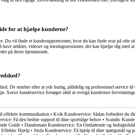
ide for at hjælpe kunderne?
er. Du vil finde et kundesupportcenter, hvor du kan finde svar på ofte 
have artikler, videoer og træningssessioner, der kan hjælpe dig med at
eder på deres hjemmeside.
fredshed?
hed. De stræber efter at yde hurtig, pålidelig og professionel service til
iljø. Xerox kundeservice forsøger altid at overgå kundernes forventninge
il effektiv kommunikation
•
Kvik Kundeservice: Sådan forbedrer du din
vice: Få den bedste support til dine sportslige behov
•
Scandic Kundes
ende Guide
•
Dandomain Kundeservice: En Omfattende og Indsigtsful
 Effektiv Hjælp
•
Stofa Kundeservice: Få hjælp til dine spørgsmål og 