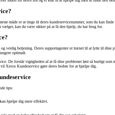
r inden for deres felt og er klar til at hjælpe dig med at finde den bed
ice?
ste måde er at ringe til deres kundeservicenummer, som du kan finde p
 vælger, kan du være sikker på at få den hjælp, du har brug for.
ce?
 venlig betjening. Deres supportagenter er trænet til at lytte til dine 
fungere optimalt.
. De forstår vigtigheden af at få dine problemer løst så hurtigt som mu
 vil Xerox Kundeservice gøre deres bedste for at hjælpe dig.
Kundeservice
de tips:
kan hjælpe dig mere effektivt.