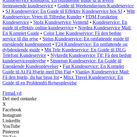
Kundeservice konsulent: En omfattende guide til at levere
fremragende kundeservice
•
Guide til Weekendavisen Kundeservice
•
SJ Kundeservice: En Guide til Effektiv Kundeservice hos SJ
•
Witt
Kundeservice: Vejen til Tilfredse Kunder
•
FDM Forsikring
Kundeservice
•
Stofa Kundeservice Ventetid
•
Kundeservice: En
guide til effektiv online kundeservice
•
Nordea Kundeservice Mail:
En Komplet Guide
•
Color Line Kundeservice: Få den bedste
service til din rejse
•
Sirius Kundeservice: En omfattende guide til
enestående kundesupport
•
F24 Kundeservice: En omfattende og
dybdegående guide
•
Mit Tele Kundeservice: En Guide til DLG
Telefoni Kundeservice
•
Nykredit Kundeservice Tlf: Få den bedste
kundeserviceoplevelse
•
Sinnerup Kundeservice: En Guide til
Enestående Kundeoplevelser
•
Fiat Kundeservice: En Komplet
Guide til At Få Hjælp med Din Fiat
•
Viaplay Kundeservice Mail:
Få den hjælp, du har brug for
•
Mixx Travel Kundeservice: En
Guide til en Problemfri Rejseoplevelse
Firma
Lyd
Del med omtanke
X
Facebook
Instagram
LinkedIn
YouTube
Pinterest