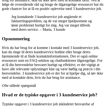
brug for assistance, skal du ikke tøve med at kontakte dem. Ved at
følge de ovenstående råd og bruge de tilgængelige ressourcer har du
gode chancer for at få en positiv oplevelse med 3 kundeservice job.
Jeg kontaktede 3 kundeservice job angående et
faktureringsproblem, og de var meget hjælpsomme og
løste problemet hurtigt for mig. Jeg var meget tilfreds
med deres service. – Maria, 3 kunde
Opsummering
Hvis du har brug for at komme i kontakt med 3 kundeservice job,
kan du ringe til deres kundeservice hotline eller bruge deres
hjemmeside til at finde kontaktinformationen. Der er også online
ressourcer som en FAQ-sektion og chatfunktioner tilgængelige. For
at få din henvendelse besvaret hurtigt og effektivt, er det vigtigt at
have alle relevante oplysninger klar og være høflig og præcis i din
henvendelse. 3 kundeservice job er der for at hjælpe dig, så tøv ikke
med at kontakte dem, hvis du har brug for assistance.
Ofte stillede spørgsmål
Hvad er de typiske opgaver i 3 kundeservice job?
Typiske opgaver i 3 kundeservice job inkluderer besvarelse af