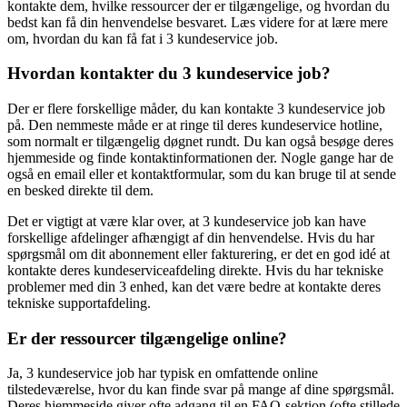
kontakte dem, hvilke ressourcer der er tilgængelige, og hvordan du
bedst kan få din henvendelse besvaret. Læs videre for at lære mere
om, hvordan du kan få fat i 3 kundeservice job.
Hvordan kontakter du 3 kundeservice job?
Der er flere forskellige måder, du kan kontakte 3 kundeservice job
på. Den nemmeste måde er at ringe til deres kundeservice hotline,
som normalt er tilgængelig døgnet rundt. Du kan også besøge deres
hjemmeside og finde kontaktinformationen der. Nogle gange har de
også en email eller et kontaktformular, som du kan bruge til at sende
en besked direkte til dem.
Det er vigtigt at være klar over, at 3 kundeservice job kan have
forskellige afdelinger afhængigt af din henvendelse. Hvis du har
spørgsmål om dit abonnement eller fakturering, er det en god idé at
kontakte deres kundeserviceafdeling direkte. Hvis du har tekniske
problemer med din 3 enhed, kan det være bedre at kontakte deres
tekniske supportafdeling.
Er der ressourcer tilgængelige online?
Ja, 3 kundeservice job har typisk en omfattende online
tilstedeværelse, hvor du kan finde svar på mange af dine spørgsmål.
Deres hjemmeside giver ofte adgang til en FAQ-sektion (ofte stillede