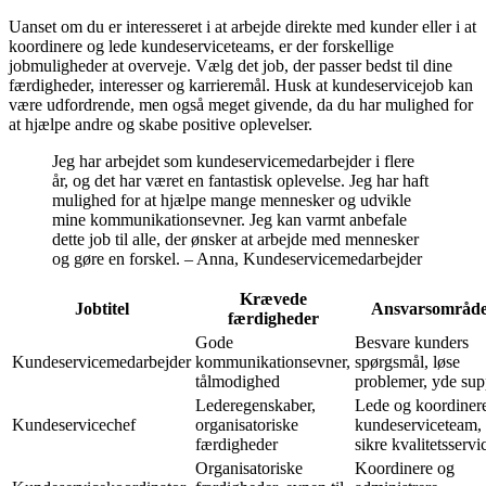
Uanset om du er interesseret i at arbejde direkte med kunder eller i at
koordinere og lede kundeserviceteams, er der forskellige
jobmuligheder at overveje. Vælg det job, der passer bedst til dine
færdigheder, interesser og karrieremål. Husk at kundeservicejob kan
være udfordrende, men også meget givende, da du har mulighed for
at hjælpe andre og skabe positive oplevelser.
Jeg har arbejdet som kundeservicemedarbejder i flere
år, og det har været en fantastisk oplevelse. Jeg har haft
mulighed for at hjælpe mange mennesker og udvikle
mine kommunikationsevner. Jeg kan varmt anbefale
dette job til alle, der ønsker at arbejde med mennesker
og gøre en forskel. – Anna, Kundeservicemedarbejder
Krævede
Jobtitel
Ansvarsområd
færdigheder
Gode
Besvare kunders
Kundeservicemedarbejder
kommunikationsevner,
spørgsmål, løse
tålmodighed
problemer, yde sup
Lederegenskaber,
Lede og koordiner
Kundeservicechef
organisatoriske
kundeserviceteam,
færdigheder
sikre kvalitetsservi
Organisatoriske
Koordinere og