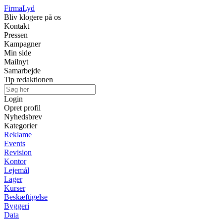
Firma
Lyd
Bliv klogere på os
Kontakt
Pressen
Kampagner
Min side
Mailnyt
Samarbejde
Tip redaktionen
Login
Opret profil
Nyhedsbrev
Kategorier
Reklame
Events
Revision
Kontor
Lejemål
Lager
Kurser
Beskæftigelse
Byggeri
Data