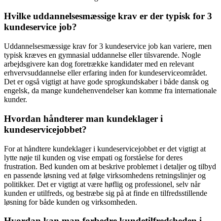
Hvilke uddannelsesmæssige krav er der typisk for 3
kundeservice job?
Uddannelsesmæssige krav for 3 kundeservice job kan variere, men
typisk kræves en gymnasial uddannelse eller tilsvarende. Nogle
arbejdsgivere kan dog foretrække kandidater med en relevant
erhvervsuddannelse eller erfaring inden for kundeserviceområdet.
Det er også vigtigt at have gode sprogkundskaber i både dansk og
engelsk, da mange kundehenvendelser kan komme fra internationale
kunder.
Hvordan håndterer man kundeklager i
kundeservicejobbet?
For at håndtere kundeklager i kundeservicejobbet er det vigtigt at
lytte nøje til kunden og vise empati og forståelse for deres
frustration. Bed kunden om at beskrive problemet i detaljer og tilbyd
en passende løsning ved at følge virksomhedens retningslinjer og
politikker. Det er vigtigt at være høflig og professionel, selv når
kunden er utilfreds, og bestræbe sig på at finde en tilfredsstillende
løsning for både kunden og virksomheden.
Hvordan kan man forbedre kundetilfredsheden i