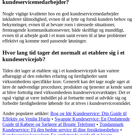
kundeservicemedarbejder?
Nogle vigtige kvaliteter hos en god kundeservicemedarbejder
inkluderer tålmodighed, evnen til at lytte og forstå kunders behov og
bekymringer, evnen til at bevare roen i stressede situationer,
fremragende kommunikationsevner, både skriftligt og mundtligt,
evnen til at arbejde godt i et team samt evnen til at løse problemer
effektivt og komme med passende løsninger.
Hvor lang tid tager det normalt at etablere sig i et
kundeservicejob?
Tiden det tager at etablere sig i et kundeservicejob kan variere
afhængigt af den enkeltes erfaring og færdigheder samt
virksomhedens specifikke krav. Generelt kan det tage nogle uger at
lære de nødvendige procedurer, produkter og tjenester at kende samt
at blive fortrolig med virksomhedens kundeserviceværktøjer. Det er
også vigtigt at være indstillet på at fortsætte med at udvikle sig og
forbedre færdighederne løbende for at trives i kundeserviceområdet.
Andre populære artikler:
Bog og Ide Kundeservice: Din Guide til
Effektiv og Venlig Hjælp
•
Swappie Kundeservice: En Omfattende
Guide til Købere og Sælgere af Brugte Telefoner
•
Topdanmark
Kundeservice: Få den bedste service til dine forsikringsbehov
•