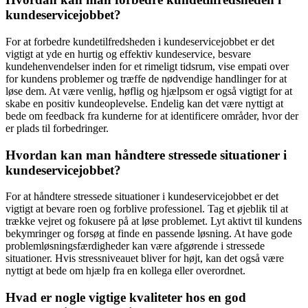
kundeservicejobbet?
For at forbedre kundetilfredsheden i kundeservicejobbet er det
vigtigt at yde en hurtig og effektiv kundeservice, besvare
kundehenvendelser inden for et rimeligt tidsrum, vise empati over
for kundens problemer og træffe de nødvendige handlinger for at
løse dem. At være venlig, høflig og hjælpsom er også vigtigt for at
skabe en positiv kundeoplevelse. Endelig kan det være nyttigt at
bede om feedback fra kunderne for at identificere områder, hvor der
er plads til forbedringer.
Hvordan kan man håndtere stressede situationer i
kundeservicejobbet?
For at håndtere stressede situationer i kundeservicejobbet er det
vigtigt at bevare roen og forblive professionel. Tag et øjeblik til at
trække vejret og fokusere på at løse problemet. Lyt aktivt til kundens
bekymringer og forsøg at finde en passende løsning. At have gode
problemløsningsfærdigheder kan være afgørende i stressede
situationer. Hvis stressniveauet bliver for højt, kan det også være
nyttigt at bede om hjælp fra en kollega eller overordnet.
Hvad er nogle vigtige kvaliteter hos en god