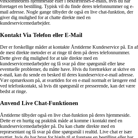
virksomhedens hjemmeside eller i bekræftelses-e-mails, hvis du har
foretaget en bestilling. Typisk vil du finde deres telefonnummer og e-
mail adresse. Nogle gange tilbyder de også en live chat-funktion, der
giver dig mulighed for at chatte direkte med en
kundeservicemedarbejder.
Kontakt Via Telefon eller E-Mail
Der er forskellige måder at kontakte Årstiderne Kundeservice på. En af
de mest direkte metoder er at ringe til dem på deres telefonnummer.
Dette giver dig mulighed for at tale direkte med en
kundeservicemedarbejder og få svar på dine spørgsmål eller løse
eventuelle problemer, du måtte have. Hvis du foretrækker at skrive en
e-mail, kan du sende en besked til deres kundeservice-e-mail adresse.
Vær opmærksom på, at svartiden for en e-mail normalt er længere end
ved telefonkontakt, så hvis dit spørgsmål er presserende, kan det være
bedst at ringe.
Anvend Live Chat-Funktionen
Årstiderne tilbyder også en live chat-funktion på deres hjemmeside.
Dette er en hurtig og praktisk måde at komme i kontakt med en
kundeservicemedarbejder på. Du kan chatte direkte med en
repræsentant og få svar på dine spørgsmål i realtid. Live chat er især
nyttigt, hvis du har brug for hjælp til at foretage en bestilling eller har