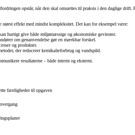
dringen opstår, når den skal omsættes til praksis i den daglige drift. Fa
e størst effekt med mindst kompleksitet. Det kan for eksempel være:
 kan hurtigt give både miljømæssige og økonomiske gevinster.
randører om genanvendelse gør en mærkbar forskel.
esser og produkter.
toder, der reducerer kemikalieforbrug og vandspild.
mmunikere resultaterne – både internt og eksternt.
ette færdigheder til opgaven
 overgang
ringsplaner