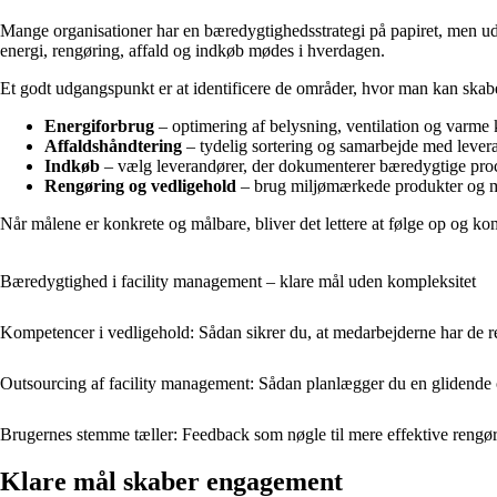
Mange organisationer har en bæredygtighedsstrategi på papiret, men udfor
energi, rengøring, affald og indkøb mødes i hverdagen.
Et godt udgangspunkt er at identificere de områder, hvor man kan skab
Energiforbrug
– optimering af belysning, ventilation og varme
Affaldshåndtering
– tydelig sortering og samarbejde med leve
Indkøb
– vælg leverandører, der dokumenterer bæredygtige proc
Rengøring og vedligehold
– brug miljømærkede produkter og me
Når målene er konkrete og målbare, bliver det lettere at følge op og ko
Bæredygtighed i facility management – klare mål uden kompleksitet
Kompetencer i vedligehold: Sådan sikrer du, at medarbejderne har de r
Outsourcing af facility management: Sådan planlægger du en glidende
Brugernes stemme tæller: Feedback som nøgle til mere effektive rengø
Klare mål skaber engagement