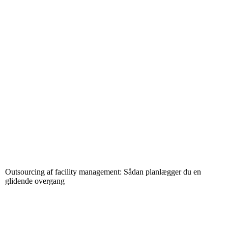
Outsourcing af facility management: Sådan planlægger du en
glidende overgang