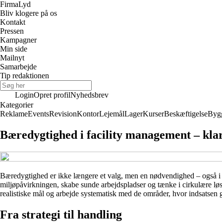
Firma
Lyd
Bliv klogere på os
Kontakt
Pressen
Kampagner
Min side
Mailnyt
Samarbejde
Tip redaktionen
Login
Opret profil
Nyhedsbrev
Kategorier
Reklame
Events
Revision
Kontor
Lejemål
Lager
Kurser
Beskæftigelse
Byg
Bæredygtighed i facility management – kla
Bæredygtighed er ikke længere et valg, men en nødvendighed – også i fa
miljøpåvirkningen, skabe sunde arbejdspladser og tænke i cirkulære løsn
realistiske mål og arbejde systematisk med de områder, hvor indsatsen gø
Fra strategi til handling