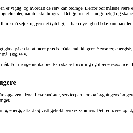
en er vigtig, og hvordan de selv kan bidrage. Derfor bør målene være en
 mødelokaler, når de ikke bruges.” Det gør målet håndgribeligt og skabe
ejre små sejre, og gør det tydeligt, at bæredygtighed ikke kun handler
tighed på en langt mere præcis måde end tidligere. Sensorer, energistyr
mål i sig selv.
ke mål. For mange indikatorer kan skabe forvirring og dræne ressourcer.
rugere
te opgaven alene. Leverandører, servicepartnere og bygningens brugere
inger.
g, energi, affald og vedligehold tænkes sammen. Det reducerer spild, øg