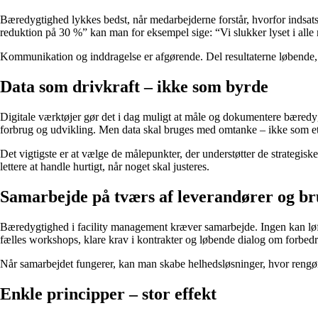
Bæredygtighed lykkes bedst, når medarbejderne forstår, hvorfor indsats
reduktion på 30 %” kan man for eksempel sige: “Vi slukker lyset i alle
Kommunikation og inddragelse er afgørende. Del resultaterne løbende, f
Data som drivkraft – ikke som byrde
Digitale værktøjer gør det i dag muligt at måle og dokumentere bæredyg
forbrug og udvikling. Men data skal bruges med omtanke – ikke som et 
Det vigtigste er at vælge de målepunkter, der understøtter de strategis
lettere at handle hurtigt, når noget skal justeres.
Samarbejde på tværs af leverandører og b
Bæredygtighed i facility management kræver samarbejde. Ingen kan løf
fælles workshops, klare krav i kontrakter og løbende dialog om forbedr
Når samarbejdet fungerer, kan man skabe helhedsløsninger, hvor rengørin
Enkle principper – stor effekt