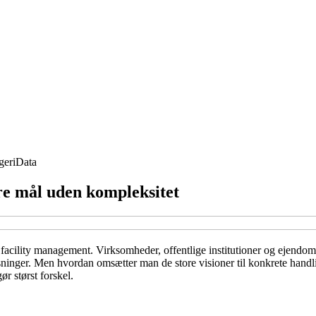
geri
Data
re mål uden kompleksitet
cility management. Virksomheder, offentlige institutioner og ejendomsf
inger. Men hvordan omsætter man de store visioner til konkrete handling
r størst forskel.