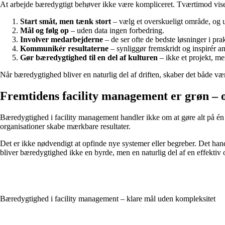
At arbejde bæredygtigt behøver ikke være kompliceret. Tværtimod viser e
Start småt, men tænk stort
– vælg et overskueligt område, og u
Mål og følg op
– uden data ingen forbedring.
Involver medarbejderne
– de ser ofte de bedste løsninger i prak
Kommunikér resultaterne
– synliggør fremskridt og inspirér an
Gør bæredygtighed til en del af kulturen
– ikke et projekt, me
Når bæredygtighed bliver en naturlig del af driften, skaber det både væ
Fremtidens facility management er grøn – 
Bæredygtighed i facility management handler ikke om at gøre alt på én
organisationer skabe mærkbare resultater.
Det er ikke nødvendigt at opfinde nye systemer eller begreber. Det hand
bliver bæredygtighed ikke en byrde, men en naturlig del af en effektiv o
Bæredygtighed i facility management – klare mål uden kompleksitet