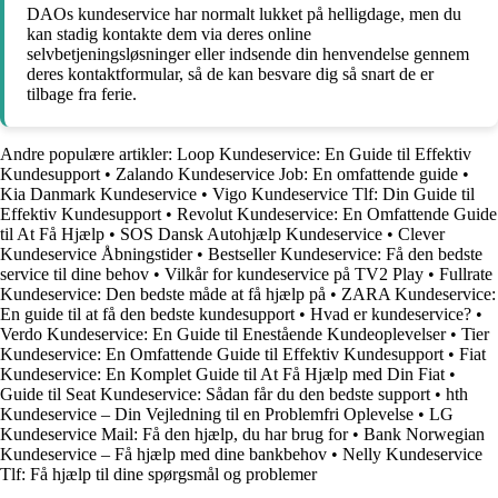
DAOs kundeservice har normalt lukket på helligdage, men du
kan stadig kontakte dem via deres online
selvbetjeningsløsninger eller indsende din henvendelse gennem
deres kontaktformular, så de kan besvare dig så snart de er
tilbage fra ferie.
Andre populære artikler:
Loop Kundeservice: En Guide til Effektiv
Kundesupport
•
Zalando Kundeservice Job: En omfattende guide
•
Kia Danmark Kundeservice
•
Vigo Kundeservice Tlf: Din Guide til
Effektiv Kundesupport
•
Revolut Kundeservice: En Omfattende Guide
til At Få Hjælp
•
SOS Dansk Autohjælp Kundeservice
•
Clever
Kundeservice Åbningstider
•
Bestseller Kundeservice: Få den bedste
service til dine behov
•
Vilkår for kundeservice på TV2 Play
•
Fullrate
Kundeservice: Den bedste måde at få hjælp på
•
ZARA Kundeservice:
En guide til at få den bedste kundesupport
•
Hvad er kundeservice?
•
Verdo Kundeservice: En Guide til Enestående Kundeoplevelser
•
Tier
Kundeservice: En Omfattende Guide til Effektiv Kundesupport
•
Fiat
Kundeservice: En Komplet Guide til At Få Hjælp med Din Fiat
•
Guide til Seat Kundeservice: Sådan får du den bedste support
•
hth
Kundeservice – Din Vejledning til en Problemfri Oplevelse
•
LG
Kundeservice Mail: Få den hjælp, du har brug for
•
Bank Norwegian
Kundeservice – Få hjælp med dine bankbehov
•
Nelly Kundeservice
Tlf: Få hjælp til dine spørgsmål og problemer