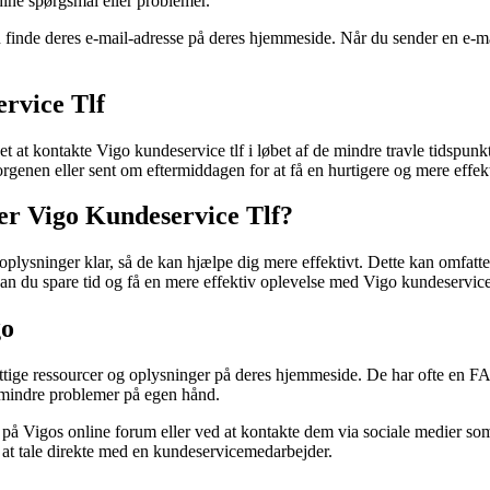
dine spørgsmål eller problemer.
finde deres e-mail-adresse på deres hjemmeside. Når du sender en e-mai
rvice Tlf
et at kontakte Vigo kundeservice tlf i løbet af de mindre travle tidspun
rgenen eller sent om eftermiddagen for at få en hurtigere og mere effekt
er Vigo Kundeservice Tlf?
 oplysninger klar, så de kan hjælpe dig mere effektivt. Dette kan omfatt
kan du spare tid og få en mere effektiv oplevelse med Vigo kundeservice 
go
yttige ressourcer og oplysninger på deres hjemmeside. De har ofte en F
e mindre problemer på egen hånd.
 på Vigos online forum eller ved at kontakte dem via sociale medier som
å at tale direkte med en kundeservicemedarbejder.