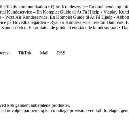
il effektiv kommunikation
•
Qliro Kundeservice: En omfattende og inf
rtal Kundeservice – En Komplet Guide til At Få Hjælp
•
Viaplay Kund
r
•
Wizz Air Kundeservice: En Komplet Guide til At Få Hjælp
•
Abbott
vice på Hovedbanegården
•
Ryanair Kundeservice Telefon Danmark: Få 
 Kundeservice: En omfattende guide til enestående kundesupport
•
Dan
terest
TikTok
Mail
RSS
 ved køb gennem anbefalede produkter.
med udvalgte partnere og kan modtage provision ved køb foretaget gennem