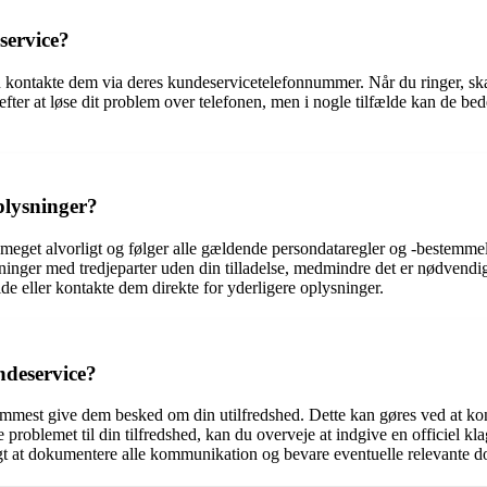
service?
u kontakte dem via deres kundeservicetelefonnummer. Når du ringer, skal
ter at løse dit problem over telefonen, men i nogle tilfælde kan de bede 
plysninger?
 meget alvorligt og følger alle gældende persondataregler og -bestemme
inger med tredjeparter uden din tilladelse, medmindre det er nødvendigt 
e eller kontakte dem direkte for yderligere oplysninger.
ndeservice?
fremmest give dem besked om din utilfredshed. Dette kan gøres ved at 
oblemet til din tilfredshed, kan du overveje at indgive en officiel klag
tigt at dokumentere alle kommunikation og bevare eventuelle relevante 