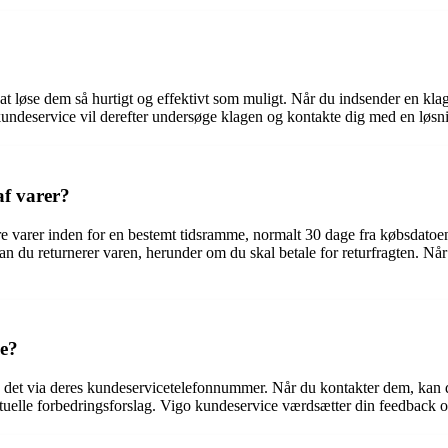
at løse dem så hurtigt og effektivt som muligt. Når du indsender en kla
undeservice vil derefter undersøge klagen og kontakte dig med en løsnin
af varer?
nere varer inden for en bestemt tidsramme, normalt 30 dage fra købsdato
n du returnerer varen, herunder om du skal betale for returfragten. Nå
ce?
e det via deres kundeservicetelefonnummer. Når du kontakter dem, kan
lle forbedringsforslag. Vigo kundeservice værdsætter din feedback og br