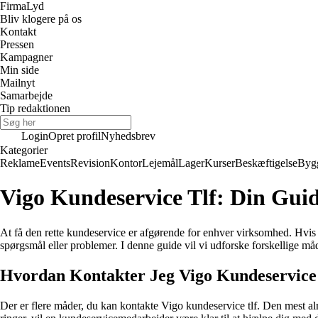
Firma
Lyd
Bliv klogere på os
Kontakt
Pressen
Kampagner
Min side
Mailnyt
Samarbejde
Tip redaktionen
Login
Opret profil
Nyhedsbrev
Kategorier
Reklame
Events
Revision
Kontor
Lejemål
Lager
Kurser
Beskæftigelse
Byg
Vigo Kundeservice Tlf: Din Guid
At få den rette kundeservice er afgørende for enhver virksomhed. Hvis 
spørgsmål eller problemer. I denne guide vil vi udforske forskellige må
Hvordan Kontakter Jeg Vigo Kundeservice
Der er flere måder, du kan kontakte Vigo kundeservice tlf. Den mest a