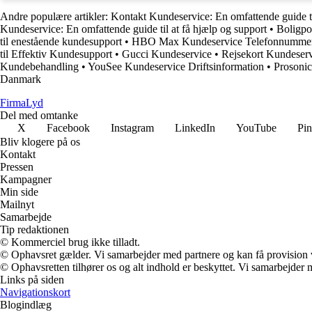
Andre populære artikler:
Kontakt Kundeservice: En omfattende guide t
Kundeservice: En omfattende guide til at få hjælp og support
•
Boligpo
til enestående kundesupport
•
HBO Max Kundeservice Telefonnumme
til Effektiv Kundesupport
•
Gucci Kundeservice
•
Rejsekort Kundeser
Kundebehandling
•
YouSee Kundeservice Driftsinformation
•
Prosonic
Danmark
Firma
Lyd
Del med omtanke
X
Facebook
Instagram
LinkedIn
YouTube
Pin
Bliv klogere på os
Kontakt
Pressen
Kampagner
Min side
Mailnyt
Samarbejde
Tip redaktionen
© Kommerciel brug ikke tilladt.
© Ophavsret gælder. Vi samarbejder med partnere og kan få provision
© Ophavsretten tilhører os og alt indhold er beskyttet. Vi samarbejder 
Links på siden
Navigationskort
Blogindlæg