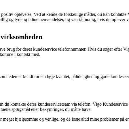
en positiv oplevelse. Ved at kende de forskellige måder, du kan kontakt
flig og tydelig i dine henvendelser, og vær tålmodig, hvis du oplever ven
d virksomheden
 brug for deres kundeservice telefonnummer. Hvis du søger efter Vigo K
t komme i kontakt med.
heden er kendt for sin høje kvalitet, pålidelighed og gode kundeservice
an du kontakte deres kundeserviceteam via telefon. Vigo Kundeservice Tlf
ntuelle spørgsmål eller bekymringer, du måtte have.
r meget hjælpsomme og venlige, og de løste altid mine problemer på en