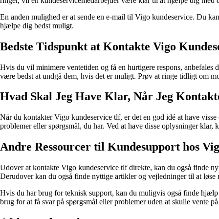
ringer, vil en kundeservicemedarbejder være klar til at hjælpe dig med 
En anden mulighed er at sende en e-mail til Vigo kundeservice. Du kan 
hjælpe dig bedst muligt.
Bedste Tidspunkt at Kontakte Vigo Kundese
Hvis du vil minimere ventetiden og få en hurtigere respons, anbefales d
være bedst at undgå dem, hvis det er muligt. Prøv at ringe tidligt om mo
Hvad Skal Jeg Have Klar, Når Jeg Kontakt
Når du kontakter Vigo kundeservice tlf, er det en god idé at have visse
problemer eller spørgsmål, du har. Ved at have disse oplysninger klar, 
Andre Ressourcer til Kundesupport hos Vi
Udover at kontakte Vigo kundeservice tlf direkte, kan du også finde n
Derudover kan du også finde nyttige artikler og vejledninger til at løs
Hvis du har brug for teknisk support, kan du muligvis også finde hjælp
brug for at få svar på spørgsmål eller problemer uden at skulle vente p