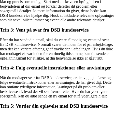
klar og præcis som muligt. Start med at skrive en høflig hilsen i
begyndelsen af din email og forklar derefter dit problem eller
spørgsmål i detaljer. Jo mere information du giver, desto bedre kan
DSB kundeservice hjælpe dig. Husk at inkludere relevante oplysninger
som dit navn, billetnummer og eventuelle andre relevante detaljer.
Trin 3: Vent på svar fra DSB kundeservice
Efter du har sendt din email, skal du være tålmodig og vente på svar
fra DSB kundeservice. Normalt svarer de inden for et par arbejdsdage,
men det kan variere afhængigt af travlheden i afdelingen. Hvis du ikke
har modtaget et svar inden for en rimelig tidsramme, kan du sende en
opfølgningsmail for at sikre, at din henvendelse ikke er gået tabt.
Trin 4: Følg eventuelle instruktioner eller anvisninger
Når du modtager svar fra DSB kundeservice, er det vigtigt at læse og
følge eventuelle instruktioner eller anvisninger, de har givet dig. Dette
kan omfatte yderligere information, løsninger på dit problem eller
beskrivelse af, hvad der vil ske fremadrettet. Hvis du har yderligere
spørgsmål, kan du altid sende en ny email for at få yderligere hjælp.
Trin 5: Vurder din oplevelse med DSB kundeservice