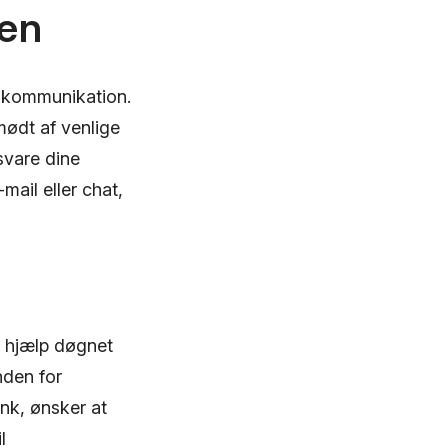
len
v kommunikation.
mødt af venlige
svare dine
ail eller chat,
å hjælp døgnet
nden for
ank, ønsker at
l