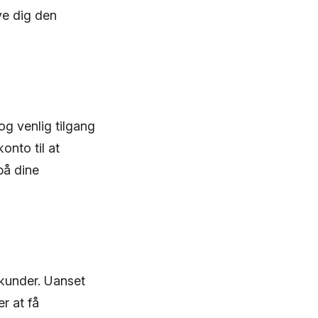
ve dig den
og venlig tilgang
onto til at
på dine
kunder. Uanset
r at få