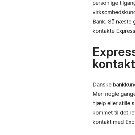
personlige tilga
virksomhedskund
Bank. Så næste g
kontakte Expres
Expres
kontakt
Danske bankkunde
Men nogle gange 
hjælp eller still
kommet til det re
kontakt med Expr