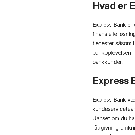
Hvad er 
Express Bank er e
finansielle løsni
tjenester såsom 
bankoplevelsen h
bankkunder.
Express 
Express Bank vær
kundeserviceteam,
Uanset om du har 
rådgivning omkri