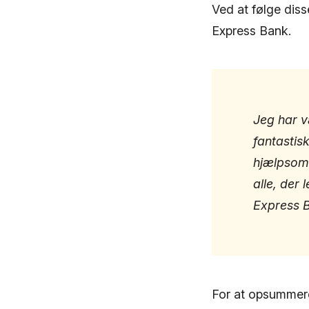
Ved at følge diss
Express Bank.
Jeg har v
fantastis
hjælpsomm
alle, der
Express 
For at opsummere