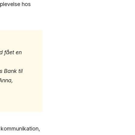
oplevelse hos
d fået en
 Bank til
 Anna,
e kommunikation,