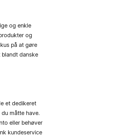
tige og enkle
 produkter og
okus på at gøre
t blandt danske
e et dedikeret
, du måtte have.
nto eller behøver
Bank kundeservice