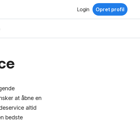
Login
Opret profil
a
ce
agende
ønsker at åbne en
eservice altid
den bedste