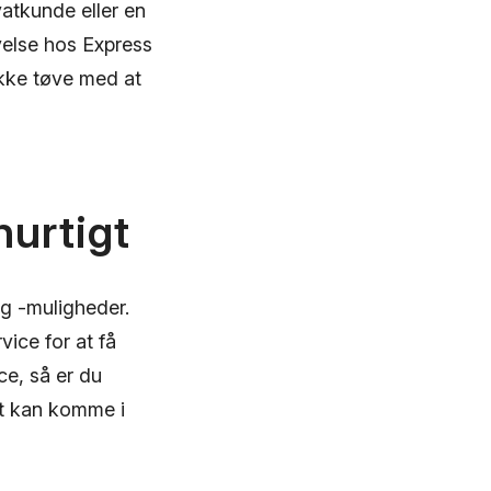
atkunde eller en
else hos Express
ikke tøve med at
hurtigt
og -muligheder.
ice for at få
ce, så er du
mt kan komme i