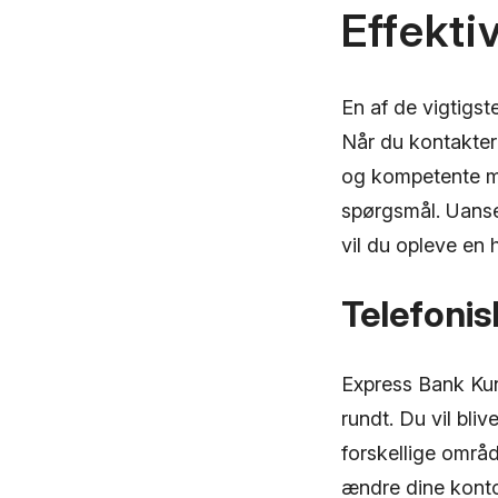
Effekti
En af de vigtigst
Når du kontakter
og kompetente med
spørgsmål. Uanset
vil du opleve en 
Telefoni
Express Bank Kun
rundt. Du vil bli
forskellige områd
ændre dine kontod