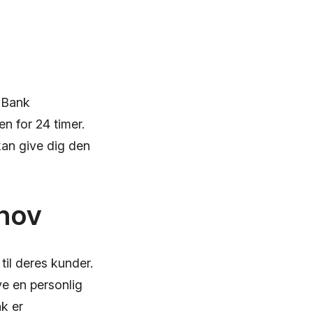
s Bank
n for 24 timer.
kan give dig den
ehov
til deres kunder.
ve en personlig
k er