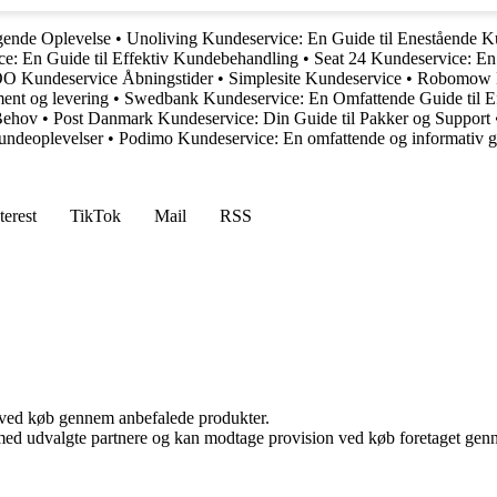
gende Oplevelse
•
Unoliving Kundeservice: En Guide til Enestående K
e: En Guide til Effektiv Kundebehandling
•
Seat 24 Kundeservice: En
O Kundeservice Åbningstider
•
Simplesite Kundeservice
•
Robomow Ku
ment og levering
•
Swedbank Kundeservice: En Omfattende Guide til E
 Behov
•
Post Danmark Kundeservice: Din Guide til Pakker og Support
undeoplevelser
•
Podimo Kundeservice: En omfattende og informativ g
terest
TikTok
Mail
RSS
 ved køb gennem anbefalede produkter.
med udvalgte partnere og kan modtage provision ved køb foretaget gennem