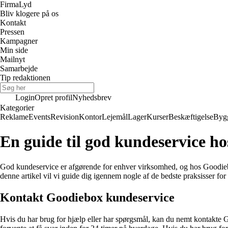
Firma
Lyd
Bliv klogere på os
Kontakt
Pressen
Kampagner
Min side
Mailnyt
Samarbejde
Tip redaktionen
Login
Opret profil
Nyhedsbrev
Kategorier
Reklame
Events
Revision
Kontor
Lejemål
Lager
Kurser
Beskæftigelse
Byg
En guide til god kundeservice h
God kundeservice er afgørende for enhver virksomhed, og hos Goodiebo
denne artikel vil vi guide dig igennem nogle af de bedste praksisser fo
Kontakt Goodiebox kundeservice
Hvis du har brug for hjælp eller har spørgsmål, kan du nemt kontakte 