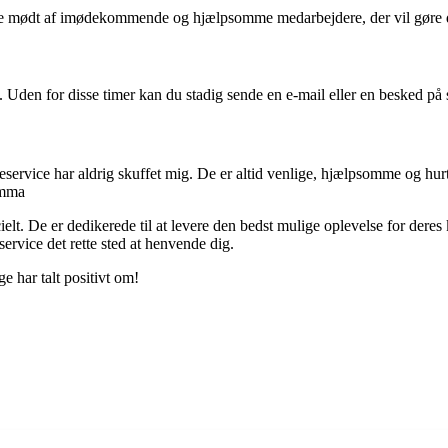
ve mødt af imødekommende og hjælpsomme medarbejdere, der vil gøre der
. Uden for disse timer kan du stadig sende en e-mail eller en besked på s
ervice har aldrig skuffet mig. De er altid venlige, hjælpsomme og hurtig
Emma
. De er dedikerede til at levere den bedst mulige oplevelse for deres k
rvice det rette sted at henvende dig.
 har talt positivt om!