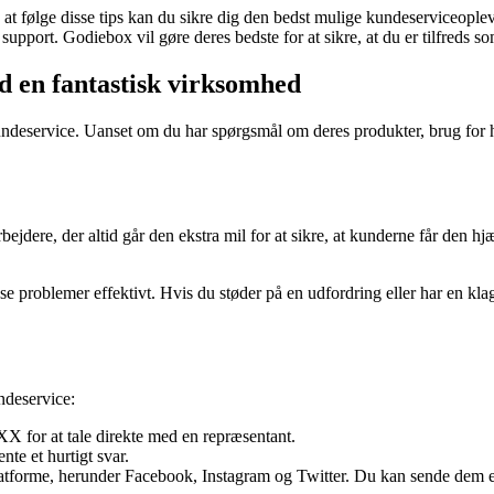
 at følge disse tips kan du sikre dig den bedst mulige kundeserviceople
support. Godiebox vil gøre deres bedste for at sikre, at du er tilfreds s
 en fantastisk virksomhed
ndeservice. Uanset om du har spørgsmål om deres produkter, brug for hj
dere, der altid går den ekstra mil for at sikre, at kunderne får den hj
e problemer effektivt. Hvis du støder på en udfordring eller har en klag
ndeservice:
 for at tale direkte med en repræsentant.
e et hurtigt svar.
latforme, herunder Facebook, Instagram og Twitter. Du kan sende dem e