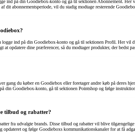
gge ind på din Goodiebox-konto og gå til sektionen Abonnement. Her vi
af dit abonnementsperiode, vil du stadig modtage resterende Goodieboxe
oodiebox?
logge ind på din Goodiebox-konto og gå til sektionen Profil. Her vil d
gt at opdatere dine præferencer, så du modtager produkter, der bedst pa
er gang du køber en Goodiebox eller foretager andre køb på deres hjemm
din Goodiebox-konto, gå til sektionen Pointshop og følge instruktioner
e tilbud og rabatter?
tter fra udvalgte brands. Disse tilbud og rabatter vil blive tilgængeli
dig opdateret og følge Goodieboxs kommunikationskanaler for at få adgang