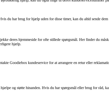
or øjeblikkelig hjælp, kan du også ringe til deres kundeservicenummer 
vis du har brug for hjælp uden for disse timer, kan du altid sende dem e
ekke deres hjemmeside for ofte stillede spørgsmål. Her finder du måske
erligere hjælp.
ntakte Goodiebox kundeservice for at arrangere en retur eller reklamatio
at hjælpe og støtte hinanden. Hvis du har spørgsmål eller brug for råd, 