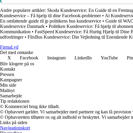
Andre populære artikler:
Skoda Kundeservice: En Guide til en Fremra
Kundeservice – Få hjælp til dine Facebook-problemer
•
Al Kundeservic
En omfattende guide til jp politikens hus kundeservice
•
Guide til WAO
Kundeservice Danmark
•
Politiken Kundeservice: Få hjælp til abonne
Kommunikation
•
FastSpeed Kundeservice: Få Hurtig Hjælp til Dine
udfordringer
•
FlixBus Kundeservice: Din Vejledning til Enestående K
Firma
Lyd
Del med omtanke
X
Facebook
Instagram
LinkedIn
YouTube
Pin
Bliv klogere på os
Kontakt
Pressen
Kampagner
Min side
Mailnyt
Samarbejde
Tip redaktionen
© Kommerciel brug ikke tilladt.
© Ophavsret gælder. Vi samarbejder med partnere og kan få provision
© Ophavsretten tilhører os og alt indhold er beskyttet. Vi samarbejder 
Links på siden
Navigationskort