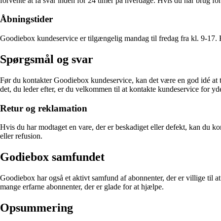
forvente at få svar inden for 24 timer på hverdage. Hvis du har brug f
Åbningstider
Goodiebox kundeservice er tilgængelig mandag til fredag fra kl. 9-17. H
Spørgsmål og svar
Før du kontakter Goodiebox kundeservice, kan det være en god idé at tj
det, du leder efter, er du velkommen til at kontakte kundeservice for yd
Retur og reklamation
Hvis du har modtaget en vare, der er beskadiget eller defekt, kan du ko
eller refusion.
Godiebox samfundet
Goodiebox har også et aktivt samfund af abonnenter, der er villige til 
mange erfarne abonnenter, der er glade for at hjælpe.
Opsummering