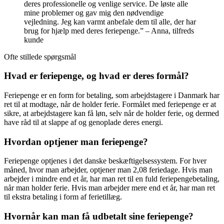
deres professionelle og venlige service. De løste alle
mine problemer og gav mig den nødvendige
vejledning. Jeg kan varmt anbefale dem til alle, der har
brug for hjælp med deres feriepenge.” – Anna, tilfreds
kunde
Ofte stillede spørgsmål
Hvad er feriepenge, og hvad er deres formål?
Feriepenge er en form for betaling, som arbejdstagere i Danmark har
ret til at modtage, når de holder ferie. Formålet med feriepenge er at
sikre, at arbejdstagere kan få løn, selv når de holder ferie, og dermed
have råd til at slappe af og genoplade deres energi.
Hvordan optjener man feriepenge?
Feriepenge optjenes i det danske beskæftigelsessystem. For hver
måned, hvor man arbejder, optjener man 2,08 feriedage. Hvis man
arbejder i mindre end et år, har man ret til en fuld feriepengebetaling,
når man holder ferie. Hvis man arbejder mere end et år, har man ret
til ekstra betaling i form af ferietillæg.
Hvornår kan man få udbetalt sine feriepenge?