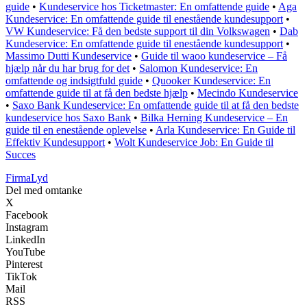
guide
•
Kundeservice hos Ticketmaster: En omfattende guide
•
Aga
Kundeservice: En omfattende guide til enestående kundesupport
•
VW Kundeservice: Få den bedste support til din Volkswagen
•
Dab
Kundeservice: En omfattende guide til enestående kundesupport
•
Massimo Dutti Kundeservice
•
Guide til waoo kundeservice – Få
hjælp når du har brug for det
•
Salomon Kundeservice: En
omfattende og indsigtfuld guide
•
Quooker Kundeservice: En
omfattende guide til at få den bedste hjælp
•
Mecindo Kundeservice
•
Saxo Bank Kundeservice: En omfattende guide til at få den bedste
kundeservice hos Saxo Bank
•
Bilka Herning Kundeservice – En
guide til en enestående oplevelse
•
Arla Kundeservice: En Guide til
Effektiv Kundesupport
•
Wolt Kundeservice Job: En Guide til
Succes
Firma
Lyd
Del med omtanke
X
Facebook
Instagram
LinkedIn
YouTube
Pinterest
TikTok
Mail
RSS