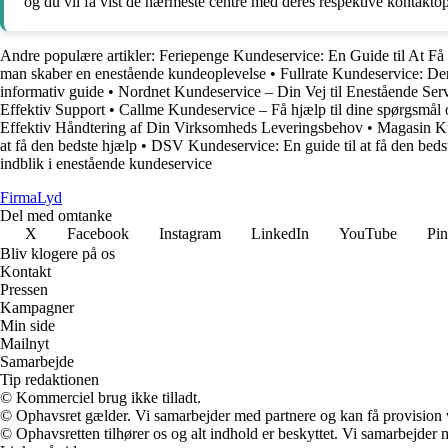
og du vil få vist de nærmeste centre med deres respektive kontaktop
Andre populære artikler:
Feriepenge Kundeservice: En Guide til At F
man skaber en enestående kundeoplevelse
•
Fullrate Kundeservice: De
informativ guide
•
Nordnet Kundeservice – Din Vej til Enestående Ser
Effektiv Support
•
Callme Kundeservice – Få hjælp til dine spørgsmål
Effektiv Håndtering af Din Virksomheds Leveringsbehov
•
Magasin K
at få den bedste hjælp
•
DSV Kundeservice: En guide til at få den beds
indblik i enestående kundeservice
Firma
Lyd
Del med omtanke
X
Facebook
Instagram
LinkedIn
YouTube
Pin
Bliv klogere på os
Kontakt
Pressen
Kampagner
Min side
Mailnyt
Samarbejde
Tip redaktionen
© Kommerciel brug ikke tilladt.
© Ophavsret gælder. Vi samarbejder med partnere og kan få provision
© Ophavsretten tilhører os og alt indhold er beskyttet. Vi samarbejder 