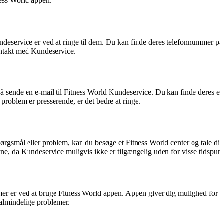
ness World appen.
eservice er ved at ringe til dem. Du kan finde deres telefonnummer på 
ntakt med Kundeservice.
også sende en e-mail til Fitness World Kundeservice. Du kan finde dere
r problem er presserende, er det bedre at ringe.
spørgsmål eller problem, kan du besøge et Fitness World center og tale 
, da Kundeservice muligvis ikke er tilgængelig uden for visse tidspun
emer er ved at bruge Fitness World appen. Appen giver dig mulighed for
 almindelige problemer.