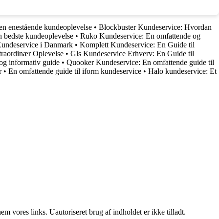
 en enestående kundeoplevelse
•
Blockbuster Kundeservice: Hvordan
en bedste kundeoplevelse
•
Ruko Kundeservice: En omfattende og
 Kundeservice i Danmark
•
Komplett Kundeservice: En Guide til
traordinær Oplevelse
•
Gls Kundeservice Erhverv: En Guide til
og informativ guide
•
Quooker Kundeservice: En omfattende guide til
r
•
En omfattende guide til iform kundeservice
•
Halo kundeservice: Et
 vores links. Uautoriseret brug af indholdet er ikke tilladt.