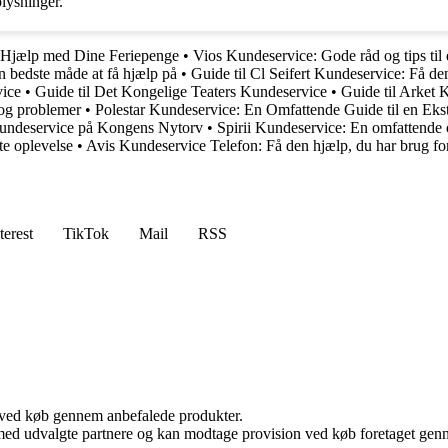
lysninger.
å Hjælp med Dine Feriepenge
•
Vios Kundeservice: Gode råd og tips til
n bedste måde at få hjælp på
•
Guide til Cl Seifert Kundeservice: Få d
vice
•
Guide til Det Kongelige Teaters Kundeservice
•
Guide til Arket
 og problemer
•
Polestar Kundeservice: En Omfattende Guide til en Eks
undeservice på Kongens Nytorv
•
Spirii Kundeservice: En omfattende 
te oplevelse
•
Avis Kundeservice Telefon: Få den hjælp, du har brug fo
terest
TikTok
Mail
RSS
 ved køb gennem anbefalede produkter.
med udvalgte partnere og kan modtage provision ved køb foretaget gennem