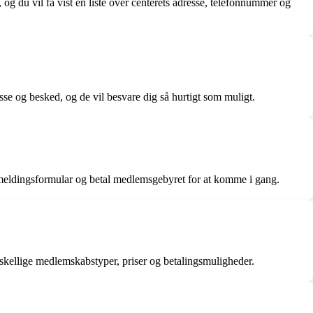
og du vil få vist en liste over centerets adresse, telefonnummer og
se og besked, og de vil besvare dig så hurtigt som muligt.
ilmeldingsformular og betal medlemsgebyret for at komme i gang.
kellige medlemskabstyper, priser og betalingsmuligheder.