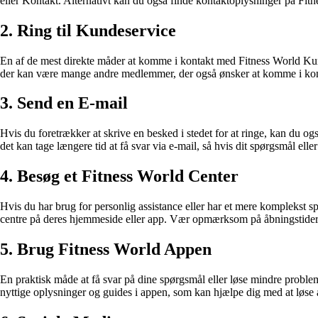
eller Kontakt. Alternativt kan du også finde kontaktoplysninger på Fit
2. Ring til Kundeservice
En af de mest direkte måder at komme i kontakt med Fitness World Kund
der kan være mange andre medlemmer, der også ønsker at komme i ko
3. Send en E-mail
Hvis du foretrækker at skrive en besked i stedet for at ringe, kan du 
det kan tage længere tid at få svar via e-mail, så hvis dit spørgsmål elle
4. Besøg et Fitness World Center
Hvis du har brug for personlig assistance eller har et mere komplekst 
centre på deres hjemmeside eller app. Vær opmærksom på åbningstiderne
5. Brug Fitness World Appen
En praktisk måde at få svar på dine spørgsmål eller løse mindre probl
nyttige oplysninger og guides i appen, som kan hjælpe dig med at løse