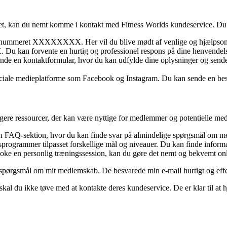
ndet, kan du nemt komme i kontakt med Fitness Worlds kundeservice. D
efonnummeret XXXXXXXX. Her vil du blive mødt af venlige og hjælpsom
u kan forvente en hurtig og professionel respons på dine henvendels
nde en kontaktformular, hvor du kan udfylde dine oplysninger og send
ociale medieplatforme som Facebook og Instagram. Du kan sende en besked
igere ressourcer, der kan være nyttige for medlemmer og potentielle me
 FAQ-sektion, hvor du kan finde svar på almindelige spørgsmål om medle
sprogrammer tilpasset forskellige mål og niveauer. Du kan finde infor
booke en personlig træningssession, kan du gøre det nemt og bekvemt onl
 spørgsmål om mit medlemskab. De besvarede min e-mail hurtigt og effe
al du ikke tøve med at kontakte deres kundeservice. De er klar til at h