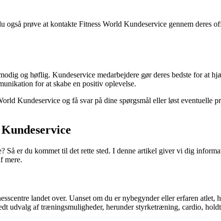
du også prøve at kontakte Fitness World Kundeservice gennem deres off
lmodig og høflig. Kundeservice medarbejdere gør deres bedste for at hjæ
unikation for at skabe en positiv oplevelse.
 World Kundeservice og få svar på dine spørgsmål eller løst eventuelle 
l Kundeservice
e? Så er du kommet til det rette sted. I denne artikel giver vi dig inf
af mere.
esscentre landet over. Uanset om du er nybegynder eller erfaren atlet, ha
edt udvalg af træningsmuligheder, herunder styrketræning, cardio, hol