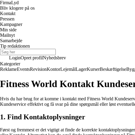
Firma
Lyd
Bliv klogere på os
Kontakt
Pressen
Kampagner
Min side
Mailnyt
Samarbejde
Tip redaktionen
Login
Opret profil
Nyhedsbrev
Kategorier
Reklame
Events
Revision
Kontor
Lejemål
Lager
Kurser
Beskæftigelse
Byg
Fitness World Kontakt Kundeser
Hvis du har brug for at komme i kontakt med Fitness World Kundeservice,
Kundeservice effektivt og få svar på dine spørgsmål eller løst eventuel
1. Find Kontaktoplysninger
Først og fremmest er det vigtigt at finde de korrekte kontaktoplysnin