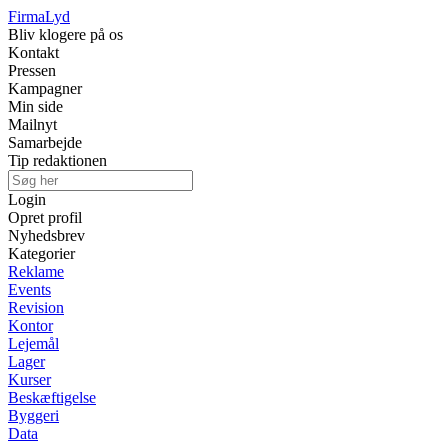
Firma
Lyd
Bliv klogere på os
Kontakt
Pressen
Kampagner
Min side
Mailnyt
Samarbejde
Tip redaktionen
Login
Opret profil
Nyhedsbrev
Kategorier
Reklame
Events
Revision
Kontor
Lejemål
Lager
Kurser
Beskæftigelse
Byggeri
Data