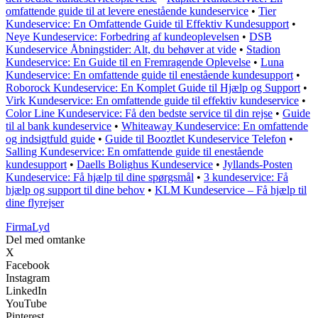
omfattende guide til at levere enestående kundeservice
•
Tier
Kundeservice: En Omfattende Guide til Effektiv Kundesupport
•
Neye Kundeservice: Forbedring af kundeoplevelsen
•
DSB
Kundeservice Åbningstider: Alt, du behøver at vide
•
Stadion
Kundeservice: En Guide til en Fremragende Oplevelse
•
Luna
Kundeservice: En omfattende guide til enestående kundesupport
•
Roborock Kundeservice: En Komplet Guide til Hjælp og Support
•
Virk Kundeservice: En omfattende guide til effektiv kundeservice
•
Color Line Kundeservice: Få den bedste service til din rejse
•
Guide
til al bank kundeservice
•
Whiteaway Kundeservice: En omfattende
og indsigtfuld guide
•
Guide til Booztlet Kundeservice Telefon
•
Salling Kundeservice: En omfattende guide til enestående
kundesupport
•
Daells Bolighus Kundeservice
•
Jyllands-Posten
Kundeservice: Få hjælp til dine spørgsmål
•
3 kundeservice: Få
hjælp og support til dine behov
•
KLM Kundeservice – Få hjælp til
dine flyrejser
Firma
Lyd
Del med omtanke
X
Facebook
Instagram
LinkedIn
YouTube
Pinterest