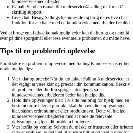
kundeservicemedarbejder.
E-mail: Send en e-mail til kundeservice@salling.dk for at få
skriftlig support.
Live chat: Besøg Sallings hjemmeside og brug deres live chat-
funktion for at chatte med en kundeservicemedarbejder i realtid.
Ved at bruge en af disse kontaktmuligheder kan du hurtigt og nemt få
svar på dine spørgsmål eller løse eventuelle problemer, du måtte have.
Tips til en problemfri oplevelse
For at sikre en problemfri oplevelse med Salling Kundeservice, er her
nogle nyttige tips:
Vær klar og præcis: Når du kontakter Salling Kundeservice, er
det vigtigt at være klar og præcis i din kommunikation. Beskriv
dit problem eller din forespørgsel detaljeret, så
kundeservicemedarbejderen bedre kan hjælpe dig.
Hold dine oplysninger klar: Hvis du har brug for hjælp med en
bestemt ordre eller et produkt, skal du have dine oplysninger
klar, såsom ordrenummer eller produktnavn. Dette vil hjælpe
kundeservicemedarbejderen med at finde de relevante
oplysninger og løse dit problem hurtigere.
Vær høflig og venlig: Selvom du måske er frustreret eller irriteret
over et problem, er det vigtigt at være høflig og venlig over for