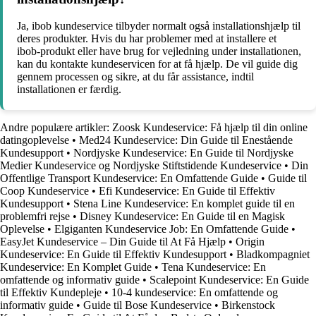
Ja, ibob kundeservice tilbyder normalt også installationshjælp til
deres produkter. Hvis du har problemer med at installere et
ibob-produkt eller have brug for vejledning under installationen,
kan du kontakte kundeservicen for at få hjælp. De vil guide dig
gennem processen og sikre, at du får assistance, indtil
installationen er færdig.
Andre populære artikler:
Zoosk Kundeservice: Få hjælp til din online
datingoplevelse
•
Med24 Kundeservice: Din Guide til Enestående
Kundesupport
•
Nordjyske Kundeservice: En Guide til Nordjyske
Medier Kundeservice og Nordjyske Stiftstidende Kundeservice
•
Din
Offentlige Transport Kundeservice: En Omfattende Guide
•
Guide til
Coop Kundeservice
•
Efi Kundeservice: En Guide til Effektiv
Kundesupport
•
Stena Line Kundeservice: En komplet guide til en
problemfri rejse
•
Disney Kundeservice: En Guide til en Magisk
Oplevelse
•
Elgiganten Kundeservice Job: En Omfattende Guide
•
EasyJet Kundeservice – Din Guide til At Få Hjælp
•
Origin
Kundeservice: En Guide til Effektiv Kundesupport
•
Bladkompagniet
Kundeservice: En Komplet Guide
•
Tena Kundeservice: En
omfattende og informativ guide
•
Scalepoint Kundeservice: En Guide
til Effektiv Kundepleje
•
10-4 kundeservice: En omfattende og
informativ guide
•
Guide til Bose Kundeservice
•
Birkenstock