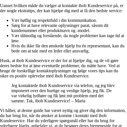
Uanset hvilken måde du vælger at kontakte ibob Kundeservice på, er
der nogle ekstratips, der kan hjælpe dig med at få den bedste service:
Vær høflig og respektfuld i din kommunikation.
Sørg for at have relevante oplysninger parat, såsom dit
kundenummer eller produktnavn og -model.
Vær tålmodig og forstående, da nogle problemer kan tage tid at
løse.
Hvis du ikke får den ønskede hjælp fra én repræsentant, kan du
bede om at tale med en leder eller ansvarlig.
Husk, at ibob Kundeservice er der for at hjælpe dig, og de vil gøre
deres bedste for at løse eventuelle problemer, du måtte have. Ved at
bruge de forskellige kontaktoplysninger og følge vores tips kan du
sikre en positiv oplevelse med ibob Kundeservice.
Jeg kontaktede ibob Kundeservice via telefon, og jeg blev
imponeret over den hurtige og venlige hjælp, jeg fik. De
var virkelig lydhøre og fik løst mit problem med det
samme. Tak, ibob Kundeservice! – Maria
Vi håber, at denne guide har været nyttig og giver dig den information,
du har brug for, når du ønsker at komme i kontakt med ibob
Kundeservice. Har du yderligere spørgsmål eller har du brug for
yderligere hjælp, anbefaler vi, at du besøger deres hjemmeside for at