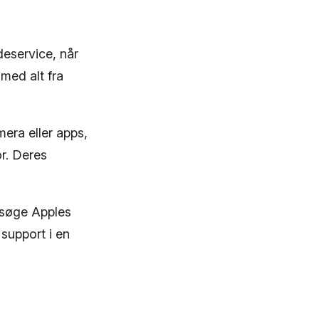
deservice, når
 med alt fra
era eller apps,
r. Deres
esøge Apples
 support i en