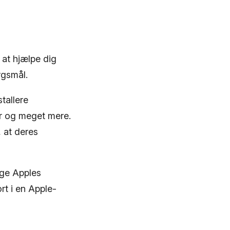
at hjælpe dig
rgsmål.
tallere
er og meget mere.
 at deres
øge Apples
rt i en Apple-