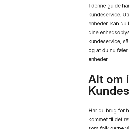
I denne guide ha
kundeservice. Ua
enheder, kan du k
dine enhedsoplysn
kundeservice, så 
og at du nu føler
enheder.
Alt om 
Kundes
Har du brug for 
kommet til det re
som folk gerne v