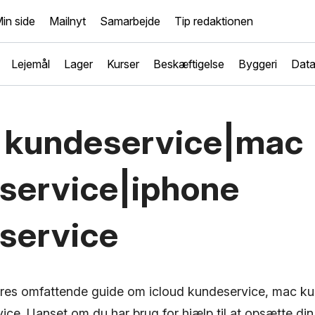
in side
Mailnyt
Samarbejde
Tip redaktionen
Lejemål
Lager
Kurser
Beskæftigelse
Byggeri
Dat
d kundeservice|mac
service|iphone
service
res omfattende guide om icloud kundeservice, mac k
ice. Uanset om du har brug for hjælp til at opsætte di