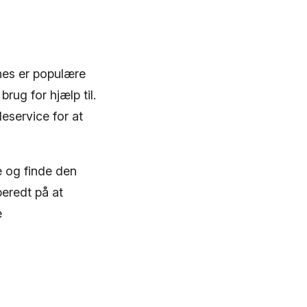
nes er populære
ug for hjælp til.
eservice for at
 og finde den
beredt på at
e