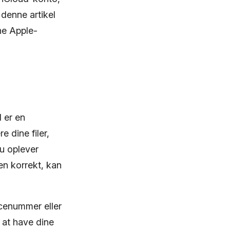
 denne artikel
ne Apple-
 er en
 dine filer,
u oplever
en korrekt, kan
icenummer eller
 at have dine