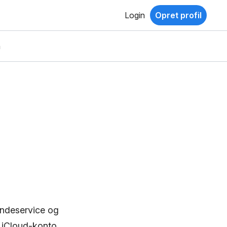
Login
Opret profil
a
undeservice og
n iCloud-konto,