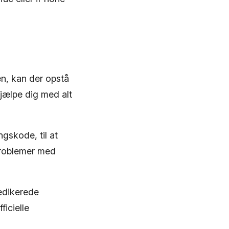
yen, kan der opstå
hjælpe dig med alt
gskode, til at
 problemer med
edikerede
ficielle