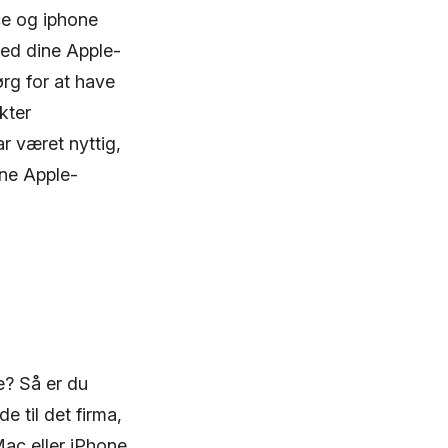
ce og iphone
med dine Apple-
rg for at have
kter
r været nyttig,
ine Apple-
e? Så er du
e til det firma,
Mac eller iPhone