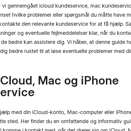
r vi gennemgået icloud kundeservice, mac kundeservi
nset hvilke problemer eller spørgsmål du måtte have 
ontakte den relevante kundeservice for at få hjælp. Sø
inger og eventuelle fejlmeddelelser klar, når du konta
de bedre kan assistere dig. Vi håber, at denne guide ha
 dig bedre rustet til at løse eventuelle problemer med d
iCloud, Mac og iPhone
ervice
hjælp med din iCloud-konto, Mac-computer eller iPhon
tte sted. Her finder du en omfattende og informativ guid
il komme i kontakt med, når det drejer sig om iCloud, 