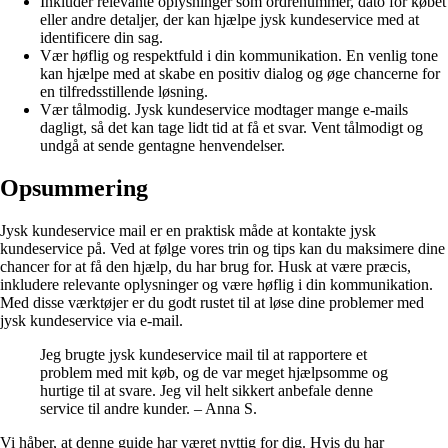
Inkluder relevante oplysninger som ordrenummer, dato for købet
eller andre detaljer, der kan hjælpe jysk kundeservice med at
identificere din sag.
Vær høflig og respektfuld i din kommunikation. En venlig tone
kan hjælpe med at skabe en positiv dialog og øge chancerne for
en tilfredsstillende løsning.
Vær tålmodig. Jysk kundeservice modtager mange e-mails
dagligt, så det kan tage lidt tid at få et svar. Vent tålmodigt og
undgå at sende gentagne henvendelser.
Opsummering
Jysk kundeservice mail er en praktisk måde at kontakte jysk
kundeservice på. Ved at følge vores trin og tips kan du maksimere dine
chancer for at få den hjælp, du har brug for. Husk at være præcis,
inkludere relevante oplysninger og være høflig i din kommunikation.
Med disse værktøjer er du godt rustet til at løse dine problemer med
jysk kundeservice via e-mail.
Jeg brugte jysk kundeservice mail til at rapportere et
problem med mit køb, og de var meget hjælpsomme og
hurtige til at svare. Jeg vil helt sikkert anbefale denne
service til andre kunder. – Anna S.
Vi håber, at denne guide har været nyttig for dig. Hvis du har