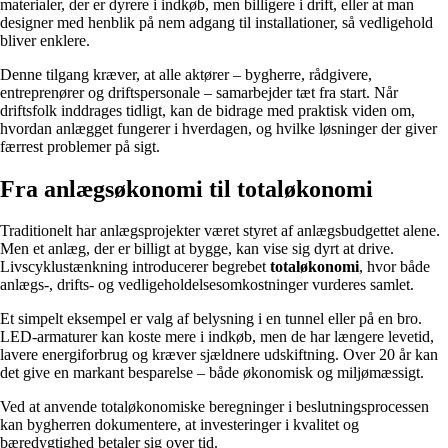
materialer, der er dyrere i indkøb, men billigere i drift, eller at man
designer med henblik på nem adgang til installationer, så vedligehold
bliver enklere.
Denne tilgang kræver, at alle aktører – bygherre, rådgivere,
entreprenører og driftspersonale – samarbejder tæt fra start. Når
driftsfolk inddrages tidligt, kan de bidrage med praktisk viden om,
hvordan anlægget fungerer i hverdagen, og hvilke løsninger der giver
færrest problemer på sigt.
Fra anlægsøkonomi til totaløkonomi
Traditionelt har anlægsprojekter været styret af anlægsbudgettet alene.
Men et anlæg, der er billigt at bygge, kan vise sig dyrt at drive.
Livscyklustænkning introducerer begrebet
totaløkonomi
, hvor både
anlægs-, drifts- og vedligeholdelsesomkostninger vurderes samlet.
Et simpelt eksempel er valg af belysning i en tunnel eller på en bro.
LED-armaturer kan koste mere i indkøb, men de har længere levetid,
lavere energiforbrug og kræver sjældnere udskiftning. Over 20 år kan
det give en markant besparelse – både økonomisk og miljømæssigt.
Ved at anvende totaløkonomiske beregninger i beslutningsprocessen
kan bygherren dokumentere, at investeringer i kvalitet og
bæredygtighed betaler sig over tid.