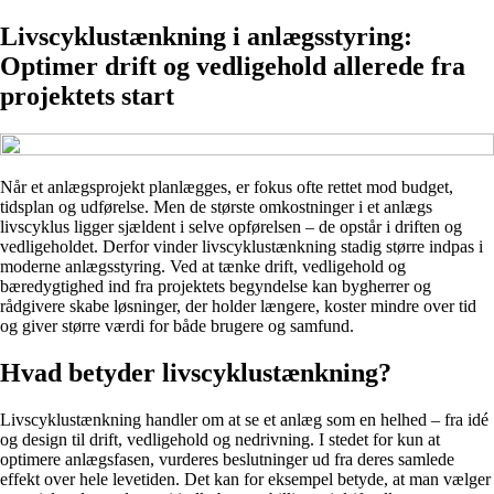
Livscyklustænkning i anlægsstyring:
Optimer drift og vedligehold allerede fra
projektets start
Når et anlægsprojekt planlægges, er fokus ofte rettet mod budget,
tidsplan og udførelse. Men de største omkostninger i et anlægs
livscyklus ligger sjældent i selve opførelsen – de opstår i driften og
vedligeholdet. Derfor vinder livscyklustænkning stadig større indpas i
moderne anlægsstyring. Ved at tænke drift, vedligehold og
bæredygtighed ind fra projektets begyndelse kan bygherrer og
rådgivere skabe løsninger, der holder længere, koster mindre over tid
og giver større værdi for både brugere og samfund.
Hvad betyder livscyklustænkning?
Livscyklustænkning handler om at se et anlæg som en helhed – fra idé
og design til drift, vedligehold og nedrivning. I stedet for kun at
optimere anlægsfasen, vurderes beslutninger ud fra deres samlede
effekt over hele levetiden. Det kan for eksempel betyde, at man vælger