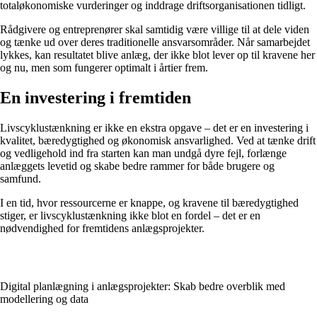
totaløkonomiske vurderinger og inddrage driftsorganisationen tidligt.
Rådgivere og entreprenører skal samtidig være villige til at dele viden
og tænke ud over deres traditionelle ansvarsområder. Når samarbejdet
lykkes, kan resultatet blive anlæg, der ikke blot lever op til kravene her
og nu, men som fungerer optimalt i årtier frem.
En investering i fremtiden
Livscyklustænkning er ikke en ekstra opgave – det er en investering i
kvalitet, bæredygtighed og økonomisk ansvarlighed. Ved at tænke drift
og vedligehold ind fra starten kan man undgå dyre fejl, forlænge
anlæggets levetid og skabe bedre rammer for både brugere og
samfund.
I en tid, hvor ressourcerne er knappe, og kravene til bæredygtighed
stiger, er livscyklustænkning ikke blot en fordel – det er en
nødvendighed for fremtidens anlægsprojekter.
Digital planlægning i anlægsprojekter: Skab bedre overblik med
modellering og data