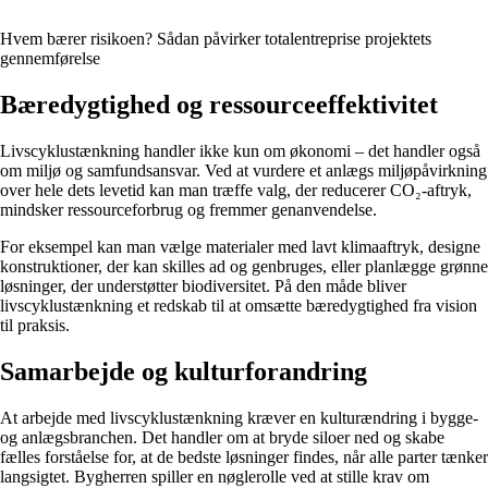
Hvem bærer risikoen? Sådan påvirker totalentreprise projektets
gennemførelse
Bæredygtighed og ressourceeffektivitet
Livscyklustænkning handler ikke kun om økonomi – det handler også
om miljø og samfundsansvar. Ved at vurdere et anlægs miljøpåvirkning
over hele dets levetid kan man træffe valg, der reducerer CO₂-aftryk,
mindsker ressourceforbrug og fremmer genanvendelse.
For eksempel kan man vælge materialer med lavt klimaaftryk, designe
konstruktioner, der kan skilles ad og genbruges, eller planlægge grønne
løsninger, der understøtter biodiversitet. På den måde bliver
livscyklustænkning et redskab til at omsætte bæredygtighed fra vision
til praksis.
Samarbejde og kulturforandring
At arbejde med livscyklustænkning kræver en kulturændring i bygge-
og anlægsbranchen. Det handler om at bryde siloer ned og skabe
fælles forståelse for, at de bedste løsninger findes, når alle parter tænker
langsigtet. Bygherren spiller en nøglerolle ved at stille krav om