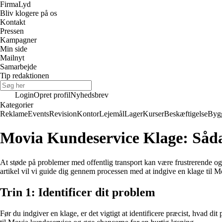
Firma
Lyd
Bliv klogere på os
Kontakt
Pressen
Kampagner
Min side
Mailnyt
Samarbejde
Tip redaktionen
Login
Opret profil
Nyhedsbrev
Kategorier
Reklame
Events
Revision
Kontor
Lejemål
Lager
Kurser
Beskæftigelse
Byg
Movia Kundeservice Klage: Sådan
At støde på problemer med offentlig transport kan være frustrerende og 
artikel vil vi guide dig gennem processen med at indgive en klage til M
Trin 1: Identificer dit problem
Før du indgiver en klage, er det vigtigt at identificere præcist, hvad d