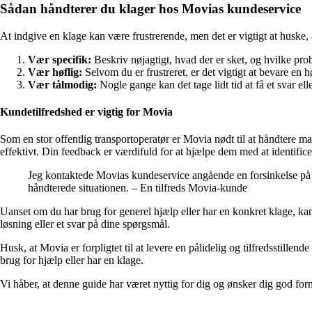
Sådan håndterer du klager hos Movias kundeservice
At indgive en klage kan være frustrerende, men det er vigtigt at huske, a
Vær specifik:
Beskriv nøjagtigt, hvad der er sket, og hvilke prob
Vær høflig:
Selvom du er frustreret, er det vigtigt at bevare en
Vær tålmodig:
Nogle gange kan det tage lidt tid at få et svar e
Kundetilfredshed er vigtig for Movia
Som en stor offentlig transportoperatør er Movia nødt til at håndtere m
effektivt. Din feedback er værdifuld for at hjælpe dem med at identific
Jeg kontaktede Movias kundeservice angående en forsinkelse på
håndterede situationen. – En tilfreds Movia-kunde
Uanset om du har brug for generel hjælp eller har en konkret klage, kan
løsning eller et svar på dine spørgsmål.
Husk, at Movia er forpligtet til at levere en pålidelig og tilfredsstill
brug for hjælp eller har en klage.
Vi håber, at denne guide har været nyttig for dig og ønsker dig god fo