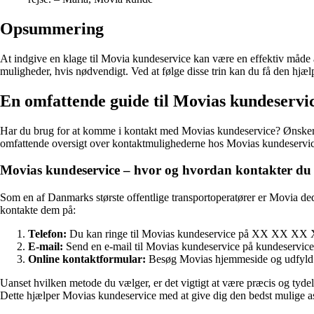
Opsummering
At indgive en klage til Movia kundeservice kan være en effektiv måde a
muligheder, hvis nødvendigt. Ved at følge disse trin kan du få den hjælp, 
En omfattende guide til Movias kundeservi
Har du brug for at komme i kontakt med Movias kundeservice? Ønsker du 
omfattende oversigt over kontaktmulighederne hos Movias kundeservice o
Movias kundeservice – hvor og hvordan kontakter d
Som en af Danmarks største offentlige transportoperatører er Movia dedik
kontakte dem på:
Telefon:
Du kan ringe til Movias kundeservice på XX XX XX XX. 
E-mail:
Send en e-mail til Movias kundeservice på kundeservice@
Online kontaktformular:
Besøg Movias hjemmeside og udfyld de
Uanset hvilken metode du vælger, er det vigtigt at være præcis og tydeli
Dette hjælper Movias kundeservice med at give dig den bedst mulige as