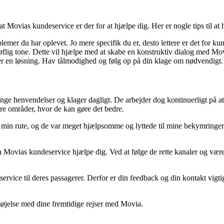
t Movias kundeservice er der for at hjælpe dig. Her er nogle tips til at h
lemer du har oplevet. Jo mere specifik du er, desto lettere er det for ku
 høflig tone. Dette vil hjælpe med at skabe en konstruktiv dialog med Mo
ller en løsning. Hav tålmodighed og følg op på din klage om nødvendigt.
ange henvendelser og klager dagligt. De arbejder dog kontinuerligt på at
ere områder, hvor de kan gøre det bedre.
 min rute, og de var meget hjælpsomme og lyttede til mine bekymringe
 Movias kundeservice hjælpe dig. Ved at følge de rette kanaler og være 
ende service til deres passagerer. Derfor er din feedback og din kontakt 
rnøjelse med dine fremtidige rejser med Movia.