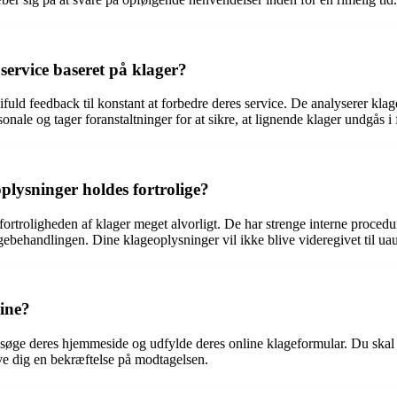
service baseret på klager?
d feedback til konstant at forbedre deres service. De analyserer klager 
ale og tager foranstaltninger for at sikre, at lignende klager undgås i 
lysninger holdes fortrolige?
rtroligheden af klager meget alvorligt. De har strenge interne procedure
ebehandlingen. Dine klageoplysninger vil ikke blive videregivet til uau
line?
esøge deres hjemmeside og udfylde deres online klageformular. Du skal
ve dig en bekræftelse på modtagelsen.