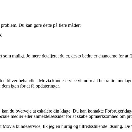
 problem. Du kan gøre dette på flere måder:
X
t som muligt. Jo mere detaljeret du er, desto bedre er chancerne for at få
, at den bliver behandlet. Movia kundeservice vil normalt bekræfte modtag
e dem igen for at få opdateringer.
, kan du overveje at eskalere din klage. Du kan kontakte Forbrugerklag
 sociale medier eller anmeldelsessider for at skabe opmærksomhed om pr
et Movia kundeservice, fik jeg en hurtig og tilfredsstillende løsning.