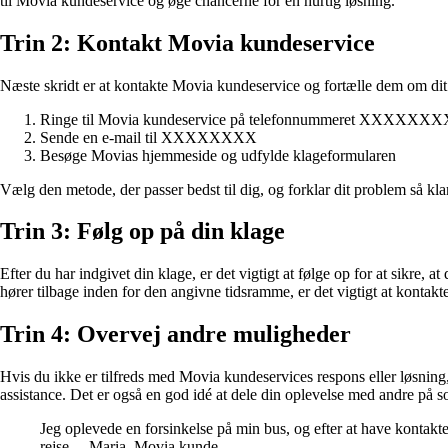
til Movia kundeservice og øge chancerne for en hurtig løsning.
Trin 2: Kontakt Movia kundeservice
Næste skridt er at kontakte Movia kundeservice og fortælle dem om dit
Ringe til Movia kundeservice på telefonnummeret XXXXXXX
Sende en e-mail til XXXXXXXX
Besøge Movias hjemmeside og udfylde klageformularen
Vælg den metode, der passer bedst til dig, og forklar dit problem så klar
Trin 3: Følg op på din klage
Efter du har indgivet din klage, er det vigtigt at følge op for at sikre
hører tilbage inden for den angivne tidsramme, er det vigtigt at kontakt
Trin 4: Overvej andre muligheder
Hvis du ikke er tilfreds med Movia kundeservices respons eller løsning
assistance. Det er også en god idé at dele din oplevelse med andre på
Jeg oplevede en forsinkelse på min bus, og efter at have kontakt
rejse. – Maria, Movia kunde