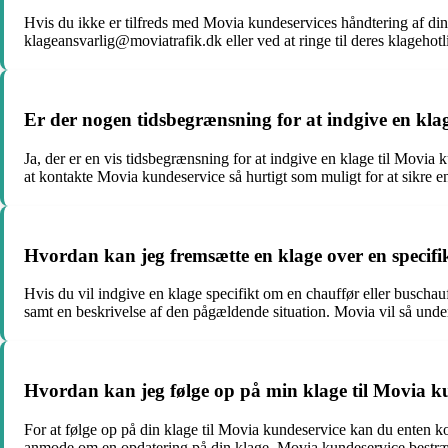
Hvis du ikke er tilfreds med Movia kundeservices håndtering af din 
klageansvarlig@moviatrafik.dk eller ved at ringe til deres klagehot
Er der nogen tidsbegrænsning for at indgive en kla
Ja, der er en vis tidsbegrænsning for at indgive en klage til Movia 
at kontakte Movia kundeservice så hurtigt som muligt for at sikre e
Hvordan kan jeg fremsætte en klage over en specifi
Hvis du vil indgive en klage specifikt om en chauffør eller busch
samt en beskrivelse af den pågældende situation. Movia vil så unde
Hvordan kan jeg følge op på min klage til Movia k
For at følge op på din klage til Movia kundeservice kan du enten k
anmode om en opdatering på din klage. Movia kundeservice bestræbe