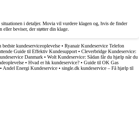
ituationen i detaljer. Movia vil vurdere klagen og, hvis de finder
eller beviser, der støtter din klage.
en bedste kundeserviceoplevelse
•
Ryanair Kundeservice Telefon
tende Guide til Effektiv Kundesupport
•
Cleverbridge Kundeservice:
undeservice Danmark
•
Wolt Kundeservice: Sådan får du hjælp når du
ndeoplevelse
•
Hvad er hk kundeservice?
•
Guide til OK Gas
•
Andel Energi Kundeservice
•
single.dk kundeservice – Få hjælp til