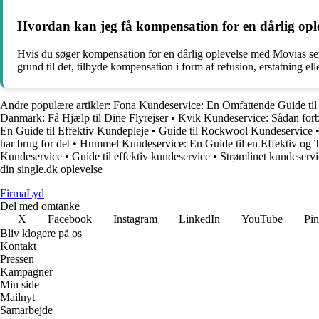
Hvordan kan jeg få kompensation for en dårlig opl
Hvis du søger kompensation for en dårlig oplevelse med Movias servi
grund til det, tilbyde kompensation i form af refusion, erstatning ell
Andre populære artikler:
Fona Kundeservice: En Omfattende Guide til
Danmark: Få Hjælp til Dine Flyrejser
•
Kvik Kundeservice: Sådan forbe
En Guide til Effektiv Kundepleje
•
Guide til Rockwool Kundeservice
har brug for det
•
Hummel Kundeservice: En Guide til en Effektiv og Ti
Kundeservice
•
Guide til effektiv kundeservice
•
Strømlinet kundeservi
din single.dk oplevelse
Firma
Lyd
Del med omtanke
X
Facebook
Instagram
LinkedIn
YouTube
Pin
Bliv klogere på os
Kontakt
Pressen
Kampagner
Min side
Mailnyt
Samarbejde