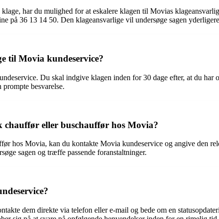
klage, har du mulighed for at eskalere klagen til Movias klageansvarlig
line på 36 13 14 50. Den klageansvarlige vil undersøge sagen yderligere 
ge til Movia kundeservice?
kundeservice. Du skal indgive klagen inden for 30 dage efter, at du har 
n prompte besvarelse.
k chauffør eller buschauffør hos Movia?
auffør hos Movia, kan du kontakte Movia kundeservice og angive den re
rsøge sagen og træffe passende foranstaltninger.
undeservice?
ontakte dem direkte via telefon eller e-mail og bede om en statusopdate
r sig på at svare på opfølgende henvendelser inden for en rimelig tid.