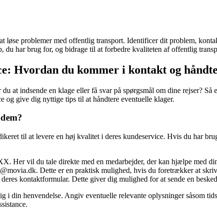
t løse problemer med offentlig transport. Identificer dit problem, kont
du har brug for, og bidrage til at forbedre kvaliteten af offentlig transpo
ce: Hvordan du kommer i kontakt og håndte
at indsende en klage eller få svar på spørgsmål om dine rejser? Så er d
g give dig nyttige tips til at håndtere eventuelle klager.
u dem?
eret til at levere en høj kvalitet i deres kundeservice. Hvis du har brug
Her vil du tale direkte med en medarbejder, der kan hjælpe med dine
movia.dk. Dette er en praktisk mulighed, hvis du foretrækker at skrive
res kontaktformular. Dette giver dig mulighed for at sende en besked 
g i din henvendelse. Angiv eventuelle relevante oplysninger såsom tidspu
sistance.