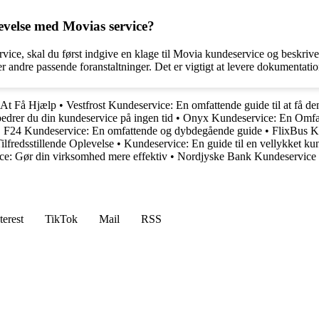
evelse med Movias service?
ce, skal du først indgive en klage til Movia kundeservice og beskrive s
er andre passende foranstaltninger. Det er vigtigt at levere dokumentation 
 At Få Hjælp
•
Vestfrost Kundeservice: En omfattende guide til at få d
drer du din kundeservice på ingen tid
•
Onyx Kundeservice: En Omfat
•
F24 Kundeservice: En omfattende og dybdegående guide
•
FlixBus K
lfredsstillende Oplevelse
•
Kundeservice: En guide til en vellykket ku
ce: Gør din virksomhed mere effektiv
•
Nordjyske Bank Kundeservice
terest
TikTok
Mail
RSS