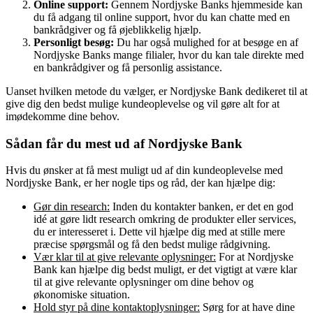
Online support:
Gennem Nordjyske Banks hjemmeside kan
du få adgang til online support, hvor du kan chatte med en
bankrådgiver og få øjeblikkelig hjælp.
Personligt besøg:
Du har også mulighed for at besøge en af
Nordjyske Banks mange filialer, hvor du kan tale direkte med
en bankrådgiver og få personlig assistance.
Uanset hvilken metode du vælger, er Nordjyske Bank dedikeret til at
give dig den bedst mulige kundeoplevelse og vil gøre alt for at
imødekomme dine behov.
Sådan får du mest ud af Nordjyske Bank
Hvis du ønsker at få mest muligt ud af din kundeoplevelse med
Nordjyske Bank, er her nogle tips og råd, der kan hjælpe dig:
Gør din research:
Inden du kontakter banken, er det en god
idé at gøre lidt research omkring de produkter eller services,
du er interesseret i. Dette vil hjælpe dig med at stille mere
præcise spørgsmål og få den bedst mulige rådgivning.
Vær klar til at give relevante oplysninger:
For at Nordjyske
Bank kan hjælpe dig bedst muligt, er det vigtigt at være klar
til at give relevante oplysninger om dine behov og
økonomiske situation.
Hold styr på dine kontaktoplysninger:
Sørg for at have dine