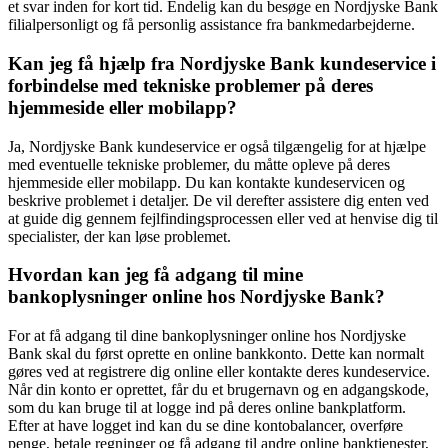
et svar inden for kort tid. Endelig kan du besøge en Nordjyske Bank
filialpersonligt og få personlig assistance fra bankmedarbejderne.
Kan jeg få hjælp fra Nordjyske Bank kundeservice i
forbindelse med tekniske problemer på deres
hjemmeside eller mobilapp?
Ja, Nordjyske Bank kundeservice er også tilgængelig for at hjælpe
med eventuelle tekniske problemer, du måtte opleve på deres
hjemmeside eller mobilapp. Du kan kontakte kundeservicen og
beskrive problemet i detaljer. De vil derefter assistere dig enten ved
at guide dig gennem fejlfindingsprocessen eller ved at henvise dig til
specialister, der kan løse problemet.
Hvordan kan jeg få adgang til mine
bankoplysninger online hos Nordjyske Bank?
For at få adgang til dine bankoplysninger online hos Nordjyske
Bank skal du først oprette en online bankkonto. Dette kan normalt
gøres ved at registrere dig online eller kontakte deres kundeservice.
Når din konto er oprettet, får du et brugernavn og en adgangskode,
som du kan bruge til at logge ind på deres online bankplatform.
Efter at have logget ind kan du se dine kontobalancer, overføre
penge, betale regninger og få adgang til andre online banktjenester,