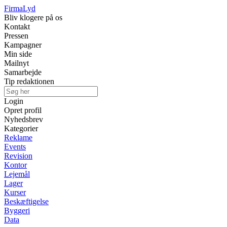
Firma
Lyd
Bliv klogere på os
Kontakt
Pressen
Kampagner
Min side
Mailnyt
Samarbejde
Tip redaktionen
Login
Opret profil
Nyhedsbrev
Kategorier
Reklame
Events
Revision
Kontor
Lejemål
Lager
Kurser
Beskæftigelse
Byggeri
Data