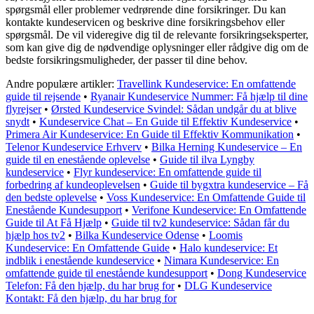
spørgsmål eller problemer vedrørende dine forsikringer. Du kan
kontakte kundeservicen og beskrive dine forsikringsbehov eller
spørgsmål. De vil videregive dig til de relevante forsikringseksperter,
som kan give dig de nødvendige oplysninger eller rådgive dig om de
bedste forsikringsmuligheder, der passer til dine behov.
Andre populære artikler:
Travellink Kundeservice: En omfattende
guide til rejsende
•
Ryanair Kundeservice Nummer: Få hjælp til dine
flyrejser
•
Ørsted Kundeservice Svindel: Sådan undgår du at blive
snydt
•
Kundeservice Chat – En Guide til Effektiv Kundeservice
•
Primera Air Kundeservice: En Guide til Effektiv Kommunikation
•
Telenor Kundeservice Erhverv
•
Bilka Herning Kundeservice – En
guide til en enestående oplevelse
•
Guide til ilva Lyngby
kundeservice
•
Flyr kundeservice: En omfattende guide til
forbedring af kundeoplevelsen
•
Guide til bygxtra kundeservice – Få
den bedste oplevelse
•
Voss Kundeservice: En Omfattende Guide til
Enestående Kundesupport
•
Verifone Kundeservice: En Omfattende
Guide til At Få Hjælp
•
Guide til tv2 kundeservice: Sådan får du
hjælp hos tv2
•
Bilka Kundeservice Odense
•
Loomis
Kundeservice: En Omfattende Guide
•
Halo kundeservice: Et
indblik i enestående kundeservice
•
Nimara Kundeservice: En
omfattende guide til enestående kundesupport
•
Dong Kundeservice
Telefon: Få den hjælp, du har brug for
•
DLG Kundeservice
Kontakt: Få den hjælp, du har brug for