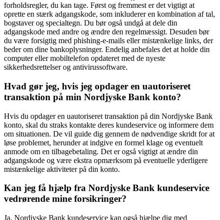
forholdsregler, du kan tage. Først og fremmest er det vigtigt at
oprette en stærk adgangskode, som inkluderer en kombination af tal,
bogstaver og specialtegn. Du bør også undgå at dele din
adgangskode med andre og ændre den regelmæssigt. Desuden bør
du være forsigtig med phishing-e-mails eller mistænkelige links, der
beder om dine bankoplysninger. Endelig anbefales det at holde din
computer eller mobiltelefon opdateret med de nyeste
sikkerhedsrettelser og antivirussoftware.
Hvad gør jeg, hvis jeg opdager en uautoriseret
transaktion på min Nordjyske Bank konto?
Hvis du opdager en uautoriseret transaktion på din Nordjyske Bank
konto, skal du straks kontakte deres kundeservice og informere dem
om situationen. De vil guide dig gennem de nødvendige skridt for at
løse problemet, herunder at indgive en formel klage og eventuelt
anmode om en tilbagebetaling. Det er også vigtigt at ændre din
adgangskode og være ekstra opmærksom på eventuelle yderligere
mistænkelige aktiviteter på din konto.
Kan jeg få hjælp fra Nordjyske Bank kundeservice
vedrørende mine forsikringer?
Ja, Nordjyske Bank kundeservice kan også hjælpe dig med