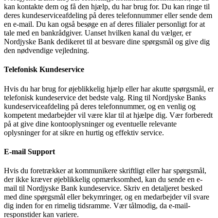
kan kontakte dem og få den hjælp, du har brug for. Du kan ringe til
deres kundeserviceafdeling på deres telefonnummer eller sende dem
en e-mail. Du kan også besøge en af deres filialer personligt for at
tale med en bankrådgiver. Uanset hvilken kanal du vælger, er
Nordjyske Bank dedikeret til at besvare dine spørgsmål og give dig
den nødvendige vejledning.
Telefonisk Kundeservice
Hvis du har brug for øjeblikkelig hjælp eller har akutte spørgsmål, er
telefonisk kundeservice det bedste valg. Ring til Nordjyske Banks
kundeserviceafdeling på deres telefonnummer, og en venlig og
kompetent medarbejder vil være klar til at hjælpe dig. Vær forberedt
på at give dine kontooplysninger og eventuelle relevante
oplysninger for at sikre en hurtig og effektiv service.
E-mail Support
Hvis du foretrækker at kommunikere skriftligt eller har spørgsmål,
der ikke kræver øjeblikkelig opmærksomhed, kan du sende en e-
mail til Nordjyske Bank kundeservice. Skriv en detaljeret besked
med dine spørgsmål eller bekymringer, og en medarbejder vil svare
dig inden for en rimelig tidsramme. Vær tålmodig, da e-mail-
responstider kan variere.