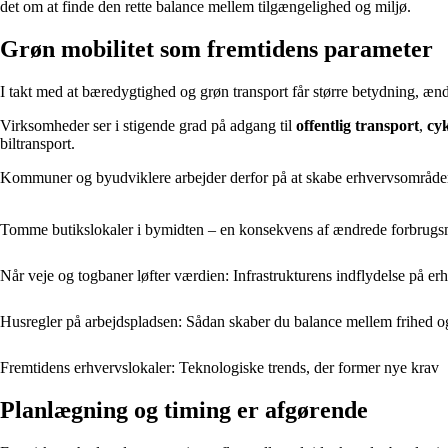
det om at finde den rette balance mellem tilgængelighed og miljø.
Grøn mobilitet som fremtidens parameter
I takt med at bæredygtighed og grøn transport får større betydning, ændr
Virksomheder ser i stigende grad på adgang til
offentlig transport
,
cyk
biltransport.
Kommuner og byudviklere arbejder derfor på at skabe erhvervsområder, hv
Tomme butikslokaler i bymidten – en konsekvens af ændrede forbrugs
Når veje og togbaner løfter værdien: Infrastrukturens indflydelse på er
Husregler på arbejdspladsen: Sådan skaber du balance mellem frihed og
Fremtidens erhvervslokaler: Teknologiske trends, der former nye krav
Planlægning og timing er afgørende