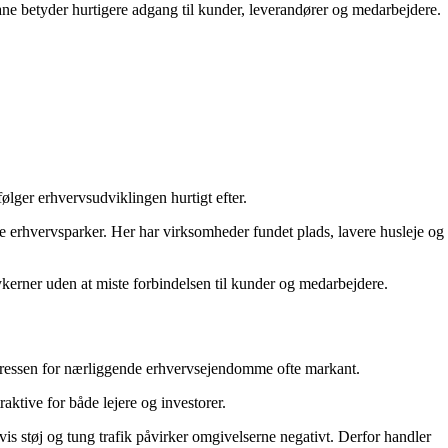
bane betyder hurtigere adgang til kunder, leverandører og medarbejdere.
følger erhvervsudviklingen hurtigt efter.
e erhvervsparker. Her har virksomheder fundet plads, lavere husleje og
ykerner uden at miste forbindelsen til kunder og medarbejdere.
nteressen for nærliggende erhvervsejendomme ofte markant.
aktive for både lejere og investorer.
is støj og tung trafik påvirker omgivelserne negativt. Derfor handler