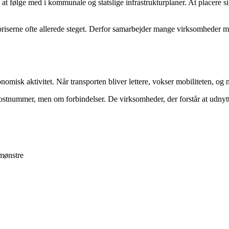
g at følge med i kommunale og statslige infrastrukturplaner. At placere si
er priserne ofte allerede steget. Derfor samarbejder mange virksomheder
onomisk aktivitet. Når transporten bliver lettere, vokser mobiliteten, o
stnummer, men om forbindelser. De virksomheder, der forstår at udnytte
mønstre