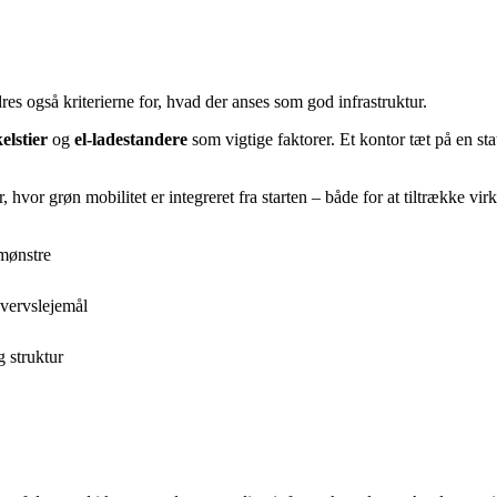
es også kriterierne for, hvad der anses som god infrastruktur.
elstier
og
el-ladestandere
som vigtige faktorer. Et kontor tæt på en st
or grøn mobilitet er integreret fra starten – både for at tiltrække vir
mønstre
hvervslejemål
 struktur