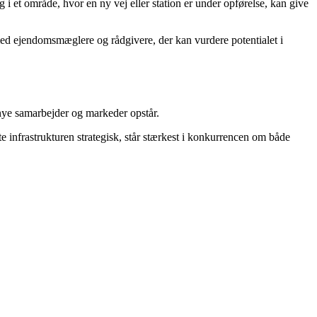
g i et område, hvor en ny vej eller station er under opførelse, kan give
 med ejendomsmæglere og rådgivere, der kan vurdere potentialet i
g nye samarbejder og markeder opstår.
 infrastrukturen strategisk, står stærkest i konkurrencen om både