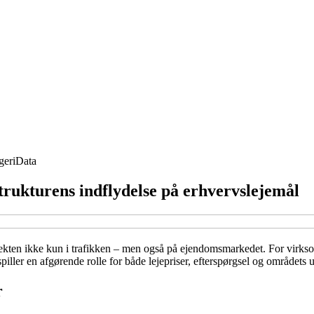
geri
Data
trukturens indflydelse på erhvervslejemål
ekten ikke kun i trafikken – men også på ejendomsmarkedet. For virksom
spiller en afgørende rolle for både lejepriser, efterspørgsel og områdets 
r