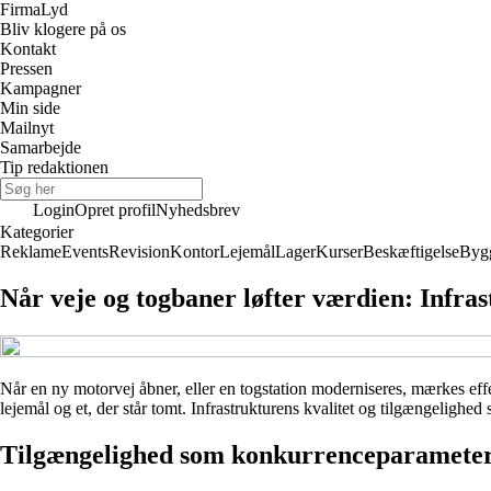
Firma
Lyd
Bliv klogere på os
Kontakt
Pressen
Kampagner
Min side
Mailnyt
Samarbejde
Tip redaktionen
Login
Opret profil
Nyhedsbrev
Kategorier
Reklame
Events
Revision
Kontor
Lejemål
Lager
Kurser
Beskæftigelse
Byg
Når veje og togbaner løfter værdien: Infras
Når en ny motorvej åbner, eller en togstation moderniseres, mærkes eff
lejemål og et, der står tomt. Infrastrukturens kvalitet og tilgængelighed 
Tilgængelighed som konkurrenceparamete