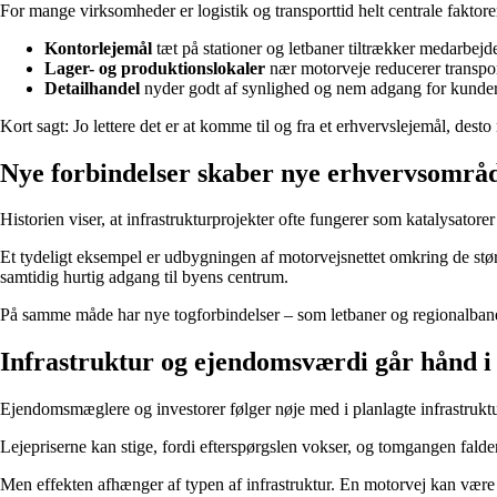
For mange virksomheder er logistik og transporttid helt centrale faktor
Kontorlejemål
tæt på stationer og letbaner tiltrækker medarbejde
Lager- og produktionslokaler
nær motorveje reducerer transpor
Detailhandel
nyder godt af synlighed og nem adgang for kunder
Kort sagt: Jo lettere det er at komme til og fra et erhvervslejemål, desto 
Nye forbindelser skaber nye erhvervsområ
Historien viser, at infrastrukturprojekter ofte fungerer som katalysatore
Et tydeligt eksempel er udbygningen af motorvejsnettet omkring de stør
samtidig hurtig adgang til byens centrum.
På samme måde har nye togforbindelser – som letbaner og regionalbaner 
Infrastruktur og ejendomsværdi går hånd i
Ejendomsmæglere og investorer følger nøje med i planlagte infrastruktu
Lejepriserne kan stige, fordi efterspørgslen vokser, og tomgangen falde
Men effekten afhænger af typen af infrastruktur. En motorvej kan være 