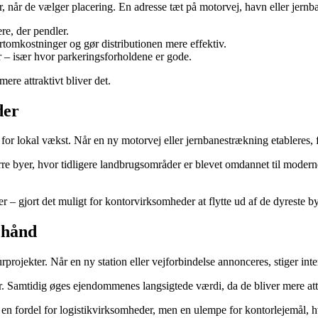
er, når de vælger placering. En adresse tæt på motorvej, havn eller jern
re, der pendler.
tomkostninger og gør distributionen mere effektiv.
 – især hvor parkeringsforholdene er gode.
mere attraktivt bliver det.
der
r for lokal vækst. Når en ny motorvej eller jernbanestrækning etableres, 
re byer, hvor tidligere landbrugsområder er blevet omdannet til modern
– gjort det muligt for kontorvirksomheder at flytte ud af de dyreste b
 hånd
rprojekter. Når en ny station eller vejforbindelse annonceres, stiger i
r. Samtidig øges ejendommenes langsigtede værdi, da de bliver mere attr
en fordel for logistikvirksomheder, men en ulempe for kontorlejemål, hv