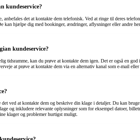
an kundeservice?
, anbefales det at kontakte dem telefonisk. Ved at ringe til deres tele
e kan hjælpe dig med bookinger, ændringer, aflysninger eller andre he
egian kundeservice?
lig tidsramme, kan du prøve at kontakte dem igen. Det er også en god i
verveje at prøve at kontakte dem via en alternativ kanal som e-mail eller
ce?
t ved at kontakte dem og beskrive din klage i detaljer. Du kan bruge der
klage og inkludere relevante oplysninger som for eksempel datoer, bille
ine klager og problemer hurtigst muligt.
 kundeservice?