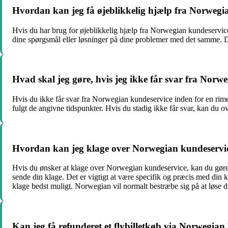
Hvordan kan jeg få øjeblikkelig hjælp fra Norwegi
Hvis du har brug for øjeblikkelig hjælp fra Norwegian kundeservice
dine spørgsmål eller løsninger på dine problemer med det samme. D
Hvad skal jeg gøre, hvis jeg ikke får svar fra Norw
Hvis du ikke får svar fra Norwegian kundeservice inden for en rime
fulgt de angivne tidspunkter. Hvis du stadig ikke får svar, kan du o
Hvordan kan jeg klage over Norwegian kundeservi
Hvis du ønsker at klage over Norwegian kundeservice, kan du gøre de
sende din klage. Det er vigtigt at være specifik og præcis med din 
klage bedst muligt. Norwegian vil normalt bestræbe sig på at løse d
Kan jeg få refunderet et flybilletkøb via Norwegian