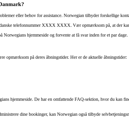
 Danmark?
lemer eller behov for assistance. Norwegian tilbyder forskellige kontak
 danske telefonnummer XXXX XXXX. Vær opmærksom på, at der kan vær
å Norwegians hjemmeside og forvente at få svar inden for et par dage.
ære opmærksom på deres åbningstider. Her er de aktuelle åbningstider:
wegians hjemmeside. De har en omfattende FAQ-sektion, hvor du kan fin
er administrere dine bookinger, kan Norwegian også tilbyde selvbetjenin