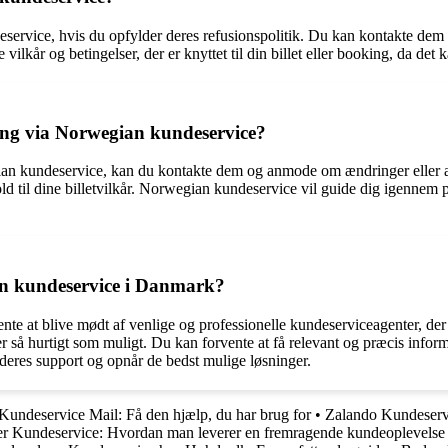
ndeservice, hvis du opfylder deres refusionspolitik. Du kan kontakte de
ilkår og betingelser, der er knyttet til din billet eller booking, da det
king via Norwegian kundeservice?
gian kundeservice, kan du kontakte dem og anmode om ændringer eller a
old til dine billetvilkår. Norwegian kundeservice vil guide dig igennem
an kundeservice i Danmark?
e at blive mødt af venlige og professionelle kundeserviceagenter, der
er så hurtigt som muligt. Du kan forvente at få relevant og præcis inf
d deres support og opnår de bedst mulige løsninger.
undeservice Mail: Få den hjælp, du har brug for
•
Zalando Kundeservi
r Kundeservice: Hvordan man leverer en fremragende kundeoplevelse