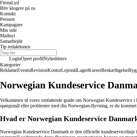
Firma
Lyd
Bliv klogere på os
Kontakt
Pressen
Kampagner
Min side
Mailnyt
Samarbejde
Tip redaktionen
Login
Opret profil
Nyhedsbrev
Kategorier
Reklame
Events
Revision
Kontor
Lejemål
Lager
Kurser
Beskæftigelse
Byg
Norwegian Kundeservice Danmark
Velkommen til vores omfattende guide om Norwegian Kundeservice i Dan
spørgsmål eller problemer med din Norwegian-flyvning, er du kommet til
Hvad er Norwegian Kundeservice Danmar
Norwegian Kundeservice Danmark er den officielle kundeservicelinje fo