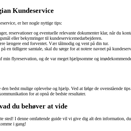
gian Kundeservice
ervice, er her nogle nyttige tips:
ger, reservationer og eventuelle relevante dokumenter klar, når du kont
rgsmål eller bekymringer til kundeservicemedarbejderen.
ære længere end forventet. Vær tålmodig og vent på din tur.
på en tidligere samtale, skal du sørge for at notere navnet på kundese
min flyreservation, og de var meget hjælpsomme og imødekommende. De 
den bedst mulige oplevelse og hjælp. Ved at følge de ovenstående tips
n kommunikation for at opnå de bedste resultater.
vad du behøver at vide
te sted! I denne omfattende guide vil vi give dig alt den information,
 komme i gang!