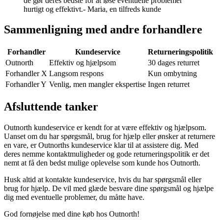
de gør deres bedste for at løse eventuelle problemer
hurtigt og effektivt.- Maria, en tilfreds kunde
Sammenligning med andre forhandlere
Forhandler
Kundeservice
Returneringspolitik
Outnorth
Effektiv og hjælpsom
30 dages returret
Forhandler X
Langsom respons
Kun ombytning
Forhandler Y
Venlig, men mangler ekspertise
Ingen returret
Afsluttende tanker
Outnorth kundeservice er kendt for at være effektiv og hjælpsom.
Uanset om du har spørgsmål, brug for hjælp eller ønsker at returnere
en vare, er Outnorths kundeservice klar til at assistere dig. Med
deres nemme kontaktmuligheder og gode returneringspolitik er det
nemt at få den bedst mulige oplevelse som kunde hos Outnorth.
Husk altid at kontakte kundeservice, hvis du har spørgsmål eller
brug for hjælp. De vil med glæde besvare dine spørgsmål og hjælpe
dig med eventuelle problemer, du måtte have.
God fornøjelse med dine køb hos Outnorth!