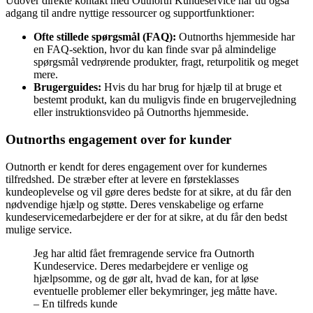
Udover direkte kontakt med Outnorth Kundeservice har du også
adgang til andre nyttige ressourcer og supportfunktioner:
Ofte stillede spørgsmål (FAQ):
Outnorths hjemmeside har
en FAQ-sektion, hvor du kan finde svar på almindelige
spørgsmål vedrørende produkter, fragt, returpolitik og meget
mere.
Brugerguides:
Hvis du har brug for hjælp til at bruge et
bestemt produkt, kan du muligvis finde en brugervejledning
eller instruktionsvideo på Outnorths hjemmeside.
Outnorths engagement over for kunder
Outnorth er kendt for deres engagement over for kundernes
tilfredshed. De stræber efter at levere en førsteklasses
kundeoplevelse og vil gøre deres bedste for at sikre, at du får den
nødvendige hjælp og støtte. Deres venskabelige og erfarne
kundeservicemedarbejdere er der for at sikre, at du får den bedst
mulige service.
Jeg har altid fået fremragende service fra Outnorth
Kundeservice. Deres medarbejdere er venlige og
hjælpsomme, og de gør alt, hvad de kan, for at løse
eventuelle problemer eller bekymringer, jeg måtte have.
– En tilfreds kunde