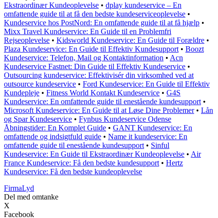
Ekstraordinær Kundeoplevelse
•
dplay kundeservice – En
omfattende guide til at få den bedste kundeserviceoplevelse
•
Kundeservice hos PostNord: En omfattende guide til at få hjælp
•
Mixx Travel Kundeservice: En Guide til en Problemfri
Rejseoplevelse
•
Kidsworld Kundeservice: En Guide til Forældre
•
Plaza Kundeservice: En Guide til Effektiv Kundesupport
•
Boozt
Kundeservice: Telefon, Mail og Kontaktinformation
•
Acn
Kundeservice Fastnet: Din Guide til Effektiv Kundeservice
•
Outsourcing kundeservice: Effektivisér din virksomhed ved at
outsource kundeservice
•
Ford Kundeservice: En Guide til Effektiv
Kundepleje
•
Fitness World Kontakt Kundeservice
•
G4S
Kundeservice: En omfattende guide til enestående kundesupport
•
Microsoft Kundeservice: En Guide til at Løse Dine Problemer
•
Lån
og Spar Kundeservice
•
Fynbus Kundeservice Odense
Åbningstider: En Komplet Guide
•
GANT Kundeservice: En
omfattende og indsigtfuld guide
•
Name it kundeservice: En
omfattende guide til enestående kundesupport
•
Sinful
Kundeservice: En Guide til Ekstraordinær Kundeoplevelse
•
Air
France Kundeservice: Få den bedste kundesupport
•
Hertz
Kundeservice: Få den bedste kundeoplevelse
Firma
Lyd
Del med omtanke
X
Facebook