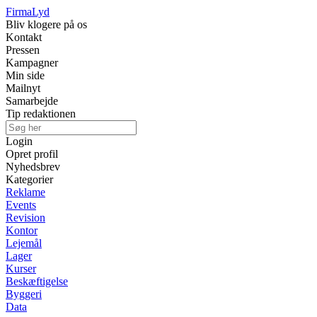
Firma
Lyd
Bliv klogere på os
Kontakt
Pressen
Kampagner
Min side
Mailnyt
Samarbejde
Tip redaktionen
Login
Opret profil
Nyhedsbrev
Kategorier
Reklame
Events
Revision
Kontor
Lejemål
Lager
Kurser
Beskæftigelse
Byggeri
Data