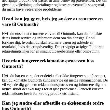
det rigtige produkt, der passer til dine behov og præferencer. De kan
give dig vejledning, anbefalinger og besvare eventuelle spørgsmål,
du måtte have vedrørende produkterne.
Hvad kan jeg gøre, hvis jeg ønsker at returnere en
vare til Outnorth?
Hvis du ønsker at returnere en vare til Outnorth, kan du kontakte
deres kundeservice og informere dem om din hensigt. De vil
forklare dig, hvordan du skal returnere varen og udstede en
returlabel, hvis det er nødvendigt. Det er vigtigt at følge Outnorths
returretningslinjer for en smidig tilbagebetaling eller ombytning.
Hvordan fungerer reklamationsprocessen hos
Outnorth?
Hvis du har en vare, der er defekt eller ikke fungerer som forventet,
kan du kontakte Outnorth kundeservice og melde reklamationen. De
vil vejlede dig gennem reklamationsprocessen og informere dig om,
hvilke skridt der skal tages for at løse problemet. Generelt kræver
reklamationer bevis for køb og produktets tilstand.
Kan jeg ændre eller afbestille en eksisterende ordre
hos Outnorth?