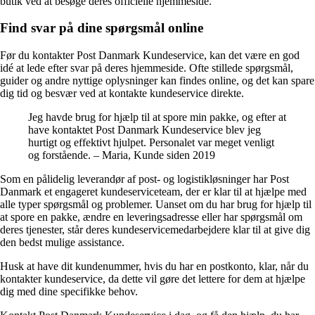
butik ved at besøge deres officielle hjemmeside.
Find svar på dine spørgsmål online
Før du kontakter Post Danmark Kundeservice, kan det være en god
idé at lede efter svar på deres hjemmeside. Ofte stillede spørgsmål,
guider og andre nyttige oplysninger kan findes online, og det kan spare
dig tid og besvær ved at kontakte kundeservice direkte.
Jeg havde brug for hjælp til at spore min pakke, og efter at
have kontaktet Post Danmark Kundeservice blev jeg
hurtigt og effektivt hjulpet. Personalet var meget venligt
og forstående. – Maria, Kunde siden 2019
Som en pålidelig leverandør af post- og logistikløsninger har Post
Danmark et engageret kundeserviceteam, der er klar til at hjælpe med
alle typer spørgsmål og problemer. Uanset om du har brug for hjælp til
at spore en pakke, ændre en leveringsadresse eller har spørgsmål om
deres tjenester, står deres kundeservicemedarbejdere klar til at give dig
den bedst mulige assistance.
Husk at have dit kundenummer, hvis du har en postkonto, klar, når du
kontakter kundeservice, da dette vil gøre det lettere for dem at hjælpe
dig med dine specifikke behov.