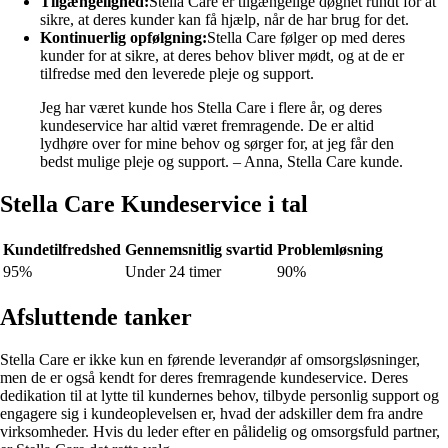
Tilgængelighed:
Stella Care er tilgængelige døgnet rundt for at
sikre, at deres kunder kan få hjælp, når de har brug for det.
Kontinuerlig opfølgning:
Stella Care følger op med deres
kunder for at sikre, at deres behov bliver mødt, og at de er
tilfredse med den leverede pleje og support.
Jeg har været kunde hos Stella Care i flere år, og deres
kundeservice har altid været fremragende. De er altid
lydhøre over for mine behov og sørger for, at jeg får den
bedst mulige pleje og support. – Anna, Stella Care kunde.
Stella Care Kundeservice i tal
Kundetilfredshed
Gennemsnitlig svartid
Problemløsning
95%
Under 24 timer
90%
Afsluttende tanker
Stella Care er ikke kun en førende leverandør af omsorgsløsninger,
men de er også kendt for deres fremragende kundeservice. Deres
dedikation til at lytte til kundernes behov, tilbyde personlig support og
engagere sig i kundeoplevelsen er, hvad der adskiller dem fra andre
virksomheder. Hvis du leder efter en pålidelig og omsorgsfuld partner,