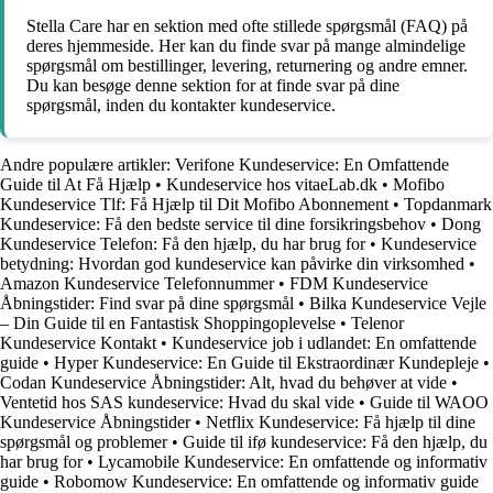
Stella Care har en sektion med ofte stillede spørgsmål (FAQ) på
deres hjemmeside. Her kan du finde svar på mange almindelige
spørgsmål om bestillinger, levering, returnering og andre emner.
Du kan besøge denne sektion for at finde svar på dine
spørgsmål, inden du kontakter kundeservice.
Andre populære artikler:
Verifone Kundeservice: En Omfattende
Guide til At Få Hjælp
•
Kundeservice hos vitaeLab.dk
•
Mofibo
Kundeservice Tlf: Få Hjælp til Dit Mofibo Abonnement
•
Topdanmark
Kundeservice: Få den bedste service til dine forsikringsbehov
•
Dong
Kundeservice Telefon: Få den hjælp, du har brug for
•
Kundeservice
betydning: Hvordan god kundeservice kan påvirke din virksomhed
•
Amazon Kundeservice Telefonnummer
•
FDM Kundeservice
Åbningstider: Find svar på dine spørgsmål
•
Bilka Kundeservice Vejle
– Din Guide til en Fantastisk Shoppingoplevelse
•
Telenor
Kundeservice Kontakt
•
Kundeservice job i udlandet: En omfattende
guide
•
Hyper Kundeservice: En Guide til Ekstraordinær Kundepleje
•
Codan Kundeservice Åbningstider: Alt, hvad du behøver at vide
•
Ventetid hos SAS kundeservice: Hvad du skal vide
•
Guide til WAOO
Kundeservice Åbningstider
•
Netflix Kundeservice: Få hjælp til dine
spørgsmål og problemer
•
Guide til ifø kundeservice: Få den hjælp, du
har brug for
•
Lycamobile Kundeservice: En omfattende og informativ
guide
•
Robomow Kundeservice: En omfattende og informativ guide