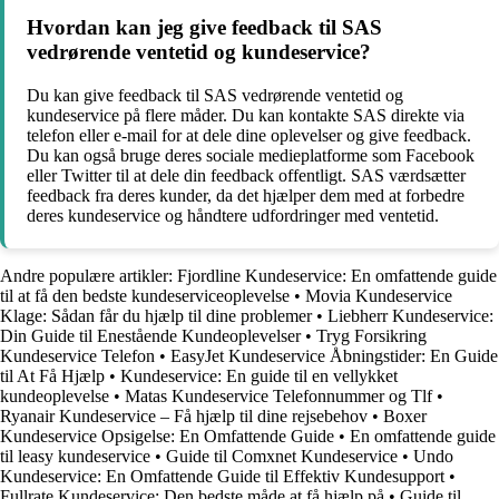
Hvordan kan jeg give feedback til SAS
vedrørende ventetid og kundeservice?
Du kan give feedback til SAS vedrørende ventetid og
kundeservice på flere måder. Du kan kontakte SAS direkte via
telefon eller e-mail for at dele dine oplevelser og give feedback.
Du kan også bruge deres sociale medieplatforme som Facebook
eller Twitter til at dele din feedback offentligt. SAS værdsætter
feedback fra deres kunder, da det hjælper dem med at forbedre
deres kundeservice og håndtere udfordringer med ventetid.
Andre populære artikler:
Fjordline Kundeservice: En omfattende guide
til at få den bedste kundeserviceoplevelse
•
Movia Kundeservice
Klage: Sådan får du hjælp til dine problemer
•
Liebherr Kundeservice:
Din Guide til Enestående Kundeoplevelser
•
Tryg Forsikring
Kundeservice Telefon
•
EasyJet Kundeservice Åbningstider: En Guide
til At Få Hjælp
•
Kundeservice: En guide til en vellykket
kundeoplevelse
•
Matas Kundeservice Telefonnummer og Tlf
•
Ryanair Kundeservice – Få hjælp til dine rejsebehov
•
Boxer
Kundeservice Opsigelse: En Omfattende Guide
•
En omfattende guide
til leasy kundeservice
•
Guide til Comxnet Kundeservice
•
Undo
Kundeservice: En Omfattende Guide til Effektiv Kundesupport
•
Fullrate Kundeservice: Den bedste måde at få hjælp på
•
Guide til