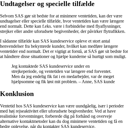
Undtagelser og specielle tilfælde
Selvom SAS gør sit bedste for at minimere ventetiden, kan der være
undtagelser eller specielle tilfælde, hvor ventetiden kan være længere
end normalt. Dette kan f.eks. være i forbindelse med flyaflysninger,
strejker eller andre uforudsete begivenheder, der påvirker flytrafikken.
I sådanne tilfælde kan SAS kundeservice opleve et stort antal
henvendelser fra bekymrede kunder, hvilket kan medføre længere
ventetider end normalt. Det er vigtigt at forstå, at SAS gør sit bedste for
at håndtere disse situationer og hjælpe kunderne så hurtigt som muligt.
Jeg kontaktede SAS kundeservice under en
strejkeperiode, og ventetiden var længere end forventet.
Men da jeg endelig fik fat i en medarbejder, var de meget
hjælpsomme og fik løst mit problem. – Anne, SAS kunde
Konklusion
Ventetid hos SAS kundeservice kan være uundgåelig, især i perioder
med høj rejseaktivitet eller uforudsete begivenheder. Ved at have
realistiske forventninger, forberede dig på forhånd og overveje
alternative kontaktmetoder kan du dog minimere ventetiden og få en
bedre oplevelse, når du kontakter SAS kundeservice.