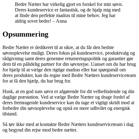
Bedre Nætter har virkelig gjort en forskel for min søvn.
Deres kundeservice er fantastisk, og de hjalp mig med
at finde den perfekte madras til mine behov. Jeg har
aldrig sovet bedre! – Anna
Opsummering
Bedre Nætter er dedikeret til at sikre, at du får den bedste
søvnoplevelse muligt. Deres fokus på kundeservice, produktvalg og
rådgivning samt deres generøse returneringspolitik og garantier gør
dem til en pålidelig partner for din søvnrejse. Uanset om du har brug
for hjælp til at vælge den rigtige madras eller har spørgsmål om
deres produkter, kan du regne med Bedre Nætters kundeserviceteam
for at få den hjælp, du har brug for.
Husk, at en god nats søvn er afgørende for dit velbefindende og din
daglige præstation. Ved at vælge Bedre Nætter og drage fordel af
deres fremragende kundeservice kan du tage et vigtigt skridt mod at
forbedre din søvnoplevelse og opnå en mere udhvilet og energisk
tilstand.
Så tøv ikke med at kontakte Bedre Nætters kundeserviceteam i dag
og begynd din rejse mod bedre nætter.