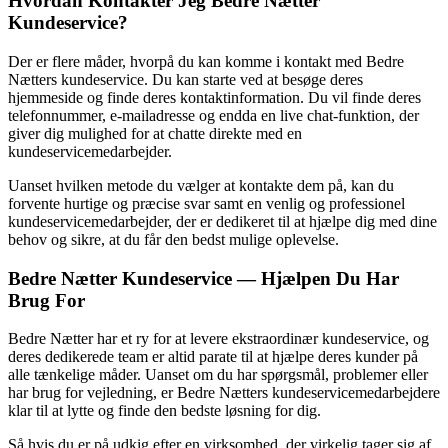
Hvordan Kontakter Jeg Bedre Nætter
Kundeservice?
Der er flere måder, hvorpå du kan komme i kontakt med Bedre
Nætters kundeservice. Du kan starte ved at besøge deres
hjemmeside og finde deres kontaktinformation. Du vil finde deres
telefonnummer, e-mailadresse og endda en live chat-funktion, der
giver dig mulighed for at chatte direkte med en
kundeservicemedarbejder.
Uanset hvilken metode du vælger at kontakte dem på, kan du
forvente hurtige og præcise svar samt en venlig og professionel
kundeservicemedarbejder, der er dedikeret til at hjælpe dig med dine
behov og sikre, at du får den bedst mulige oplevelse.
Bedre Nætter Kundeservice — Hjælpen Du Har
Brug For
Bedre Nætter har et ry for at levere ekstraordinær kundeservice, og
deres dedikerede team er altid parate til at hjælpe deres kunder på
alle tænkelige måder. Uanset om du har spørgsmål, problemer eller
har brug for vejledning, er Bedre Nætters kundeservicemedarbejdere
klar til at lytte og finde den bedste løsning for dig.
Så hvis du er på udkig efter en virksomhed, der virkelig tager sig af