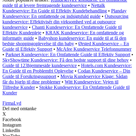
guide til at levere fremragende kundeservice
•
Nettalk
Kundeservice: En Guide til Effektiv Kundebehandling
•
Planday
Kundeservice: En omfattende og indsigtsfuld guide
•
Outsourcing
kundeservice: Effektivisér din virksomhed ved at outsource
kundeservice
•
Chanti Kundeservice: En Omfattende Guide til
Effektiv Kundepleje
•
KRAK Kundeservice: En omfattende og
informativ guide
•
Babyshop kundeservice: En guide til at få den
bedste shoppingoplevelse til din baby
•
Ørsted Kundeservice – En
Guide til Effektiv Support
•
McAfee Kundeservice Telefonnummer
•
Parknet Kundeservice: En Omfattende Guide til Effektiv Support
•
SkyShowtime Kundeservice: Få den bedste support til dine behov
•
Guide til 123hjemmeside kundeservice
•
Hotels.com Kundeservice:
En Guide til en Problemfri Oplevelse
•
Codan Kundeservice – Din
Guide til Forsikringssupport
•
Movia Kundeservice Klage: Sådan
får du hjælp til dine problemer
•
Witt Kundeservice: Vejen til
Tilfredse Kunder
•
Stokke Kundeservice: En Omfattende Guide til
Kunder
Firma
Lyd
Del med omtanke
X
Facebook
Instagram
LinkedIn
YouTube