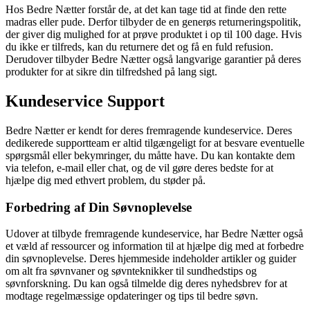
Hos Bedre Nætter forstår de, at det kan tage tid at finde den rette
madras eller pude. Derfor tilbyder de en generøs returneringspolitik,
der giver dig mulighed for at prøve produktet i op til 100 dage. Hvis
du ikke er tilfreds, kan du returnere det og få en fuld refusion.
Derudover tilbyder Bedre Nætter også langvarige garantier på deres
produkter for at sikre din tilfredshed på lang sigt.
Kundeservice Support
Bedre Nætter er kendt for deres fremragende kundeservice. Deres
dedikerede supportteam er altid tilgængeligt for at besvare eventuelle
spørgsmål eller bekymringer, du måtte have. Du kan kontakte dem
via telefon, e-mail eller chat, og de vil gøre deres bedste for at
hjælpe dig med ethvert problem, du støder på.
Forbedring af Din Søvnoplevelse
Udover at tilbyde fremragende kundeservice, har Bedre Nætter også
et væld af ressourcer og information til at hjælpe dig med at forbedre
din søvnoplevelse. Deres hjemmeside indeholder artikler og guider
om alt fra søvnvaner og søvnteknikker til sundhedstips og
søvnforskning. Du kan også tilmelde dig deres nyhedsbrev for at
modtage regelmæssige opdateringer og tips til bedre søvn.