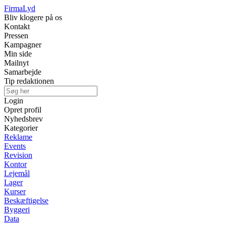
Firma
Lyd
Bliv klogere på os
Kontakt
Pressen
Kampagner
Min side
Mailnyt
Samarbejde
Tip redaktionen
Login
Opret profil
Nyhedsbrev
Kategorier
Reklame
Events
Revision
Kontor
Lejemål
Lager
Kurser
Beskæftigelse
Byggeri
Data