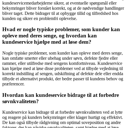
kundeservicemedarbejderne sikrer, at eventuelle spørgsmål eller
bekymringer bliver forstået korrekt, og at de nødvendige handlinger
bliver taget. Dette bidrager til at opbygge tillid og tilfredshed hos
kunden og sikrer en problemfri oplevelse.
Hvad er nogle typiske problemer, som kunder kan
opleve med deres senge, og hvordan kan
kundeservice hjælpe med at løse dem?
Nogle typiske problemer, som kunder kan opleve med deres senge,
kan omfatte smerter eller ubehag under søvn, defekte fjedre eller
rammer, eller utilfredse med sengens komfortniveau. Kundeservice
kan hjælpe med at løse disse problemer ved at tilbyde vejledning til
korrekt indstilling af sengen, udskiftning af defekte dele eller endda
tilbyde et alternativt produkt, der bedre passer til kundens behov og
præferencer.
Hvordan kan kundeservice bidrage til at forbedre
søvnkvaliteten?
Kundeservice kan bidrage til at forbedre søvnkvaliteten ved at lytte
og reagere på kunders bekymringer eller klager hurtigt og effektivt.
De kan også tilbyde rådgivning om optimal soveposition og andre
faktorer, der kan påvirke søvnkvaliteten, samt hjælpe med at løse