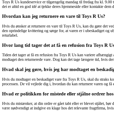
Toys R Us kundeservice er tilgængelig mandag til fredag fra kl. 9.00 t
det er altid en god idé at tjekke deres hjemmeside eller kontakte dem d
Hvordan kan jeg returnere en vare til Toys R Us?
Hvis du ønsker at returnere en vare til Toys R Us, kan du gøre det ved
den oprindelige kvittering og sørge for, at varen er i ubeskadiget og
returlabel.
Hvor lang tid tager det at få en refusion fra Toys R U
Tiden det tager at få en refusion fra Toys R Us kan variere afhængigt 
modtaget den returnerede vare. Dog kan det tage længere tid, hvis der 
Hvad skal jeg gøre, hvis jeg har modtaget en beskadi
Hvis du modtager en beskadiget vare fra Toys R Us, skal du straks kon
processen. De vil vejlede dig i, hvordan du kan returnere varen og få e
Hvad er politikken for mistede eller stjålne ordrer ho
Hvis du mistænker, at din ordre er gået tabt eller er blevet stjålet, 
være nødvendigt at indgive en klage hos det relevante fragtfirma, hvi