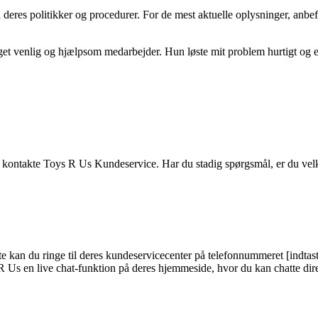
res politikker og procedurer. For de mest aktuelle oplysninger, anbefale
et venlig og hjælpsom medarbejder. Hun løste mit problem hurtigt og e
t kontakte Toys R Us Kundeservice. Har du stadig spørgsmål, er du velko
e kan du ringe til deres kundeservicecenter på telefonnummeret [indtas
 R Us en live chat-funktion på deres hjemmeside, hvor du kan chatte d