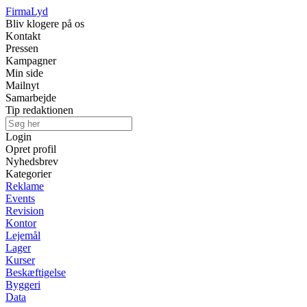
Firma
Lyd
Bliv klogere på os
Kontakt
Pressen
Kampagner
Min side
Mailnyt
Samarbejde
Tip redaktionen
Login
Opret profil
Nyhedsbrev
Kategorier
Reklame
Events
Revision
Kontor
Lejemål
Lager
Kurser
Beskæftigelse
Byggeri
Data