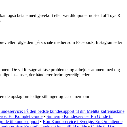
 kan også betale med gavekort eller værdikuponer udstedt af Toys R
.
rev eller følge dem på sociale medier som Facebook, Instagram eller
ationen. De vil forsøge at løse problemet og arbejde sammen med dig
entlige instanser, der håndterer forbrugerrettigheder.
terede opslag om ledige stillinger og læse mere om
Kundeservice: Få den bedste kundesupport til din Melitta-kaffemaskine
vice: En Komplet Guide
•
Sinnerup Kundeservice: En Guide til
uide til kundesupport
•
Eon Kundeservice i Sverige: En Omfattende
deservice: En omfattende og indsigtfuld guide
•
Guide til Dao