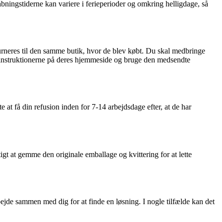
åbningstiderne kan variere i ferieperioder og omkring helligdage, så
eturneres til den samme butik, hvor de blev købt. Du skal medbringe
ge instruktionerne på deres hjemmeside og bruge den medsendte
 at få din refusion inden for 7-14 arbejdsdage efter, at de har
gt at gemme den originale emballage og kvittering for at lette
bejde sammen med dig for at finde en løsning. I nogle tilfælde kan det