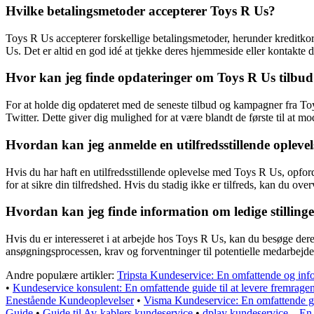
Hvilke betalingsmetoder accepterer Toys R Us?
Toys R Us accepterer forskellige betalingsmetoder, herunder kreditk
Us. Det er altid en god idé at tjekke deres hjemmeside eller kontakte d
Hvor kan jeg finde opdateringer om Toys R Us tilb
For at holde dig opdateret med de seneste tilbud og kampagner fra T
Twitter. Dette giver dig mulighed for at være blandt de første til at 
Hvordan kan jeg anmelde en utilfredsstillende opleve
Hvis du har haft en utilfredsstillende oplevelse med Toys R Us, opfo
for at sikre din tilfredshed. Hvis du stadig ikke er tilfreds, kan du ove
Hvordan kan jeg finde information om ledige stilling
Hvis du er interesseret i at arbejde hos Toys R Us, kan du besøge der
ansøgningsprocessen, krav og forventninger til potentielle medarbejd
Andre populære artikler:
Tripsta Kundeservice: En omfattende og inf
•
Kundeservice konsulent: En omfattende guide til at levere fremrage
Enestående Kundeoplevelser
•
Visma Kundeservice: En omfattende gu
Guide
•
Guide til Av-kablers kundeservice
•
dplay kundeservice – En 