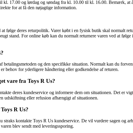
il kl. 17.00 og lørdag og søndag fra kl. 10.00 til kl. 16.00. Bemærk, at 
irekte for at få den nøjagtige information.
 at følge deres returpolitik. Varer købt i en fysisk butik skal normalt r
 ubrugt stand. For online køb kan du normalt returnere varen ved at føl
s?
af betalingsmetoden og den specifikke situation. Normalt kan du forvente
er behov for yderligere håndtering eller godkendelse af returen.
get vare fra Toys R Us?
takte deres kundeservice og informere dem om situationen. Det er vigti
n udskiftning eller refusion afhængigt af situationen.
s Toys R Us?
bør du straks kontakte Toys R Us kundeservice. De vil vurdere sagen og ar
s varen blev sendt med leveringssporing.