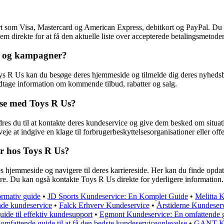
ort som Visa, Mastercard og American Express, debitkort og PayPal. Du
em direkte for at få den aktuelle liste over accepterede betalingsmetoder
ud og kampagner?
oys R Us kan du besøge deres hjemmeside og tilmelde dig deres nyhedsb
modtage information om kommende tilbud, rabatter og salg.
lse med Toys R Us?
rdres du til at kontakte deres kundeservice og give dem besked om situ
rveje at indgive en klage til forbrugerbeskyttelsesorganisationer eller off
er hos Toys R Us?
es hjemmeside og navigere til deres karriereside. Her kan du finde opda
ere. Du kan også kontakte Toys R Us direkte for yderligere information.
ormativ guide
•
JD Sports Kundeservice: En Komplet Guide
•
Melitta 
nde kundeservice
•
Falck Erhverv Kundeservice
•
Årstiderne Kundeser
ide til effektiv kundesupport
•
Egmont Kundeservice: En omfattende g
omfattende guide til at få den bedste kundeserviceoplevelse
•
GANT Kun