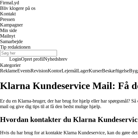
Firma
Lyd
Bliv klogere på os
Kontakt
Pressen
Kampagner
Min side
Mailnyt
Samarbejde
Tip redaktionen
Login
Opret profil
Nyhedsbrev
Kategorier
Reklame
Events
Revision
Kontor
Lejemål
Lager
Kurser
Beskæftigelse
Byg
Klarna Kundeservice Mail: Få de
Er du en Klarna-bruger, der har brug for hjælp eller har spørgsmål? Så
mail og give dig tips til at få den bedst mulige hjælp.
Hvordan kontakter du Klarna Kundeservice
Hvis du har brug for at kontakte Klarna Kundeservice, kan du gøre det 