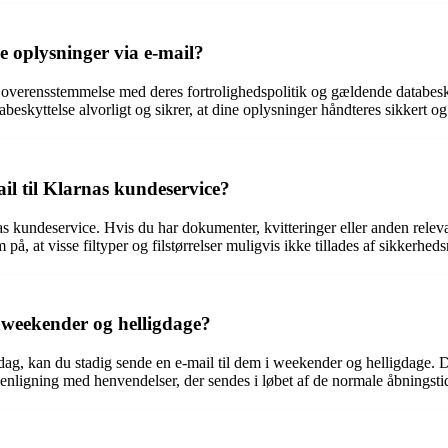
e oplysninger via e-mail?
 overensstemmelse med deres fortrolighedspolitik og gældende databeskyt
beskyttelse alvorligt og sikrer, at dine oplysninger håndteres sikkert 
l til Klarnas kundeservice?
s kundeservice. Hvis du har dokumenter, kvitteringer eller anden relev
, at visse filtyper og filstørrelser muligvis ikke tillades af sikkerhed
 weekender og helligdage?
ag, kan du stadig sende en e-mail til dem i weekender og helligdage. D
enligning med henvendelser, der sendes i løbet af de normale åbningstid