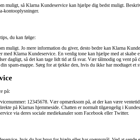
som muligt, så Klarna Kundeservice kan hjælpe dig bedst muligt. Beskriv
a-kontooplysninger.
tips, du kan følge:
 som muligt. Jo mere information du giver, desto bedre kan Klarna Kunde
er med Klarna Kundeservice. En venlig tone kan hjælpe med at skabe en
dagligt, så det kan tage lidt tid at få svar. Vær tålmodig og vent på d
in spam-mappe. Sørg for at tjekke den, hvis du ikke har modtaget et sva
vice
e på:
ervicenummer: 12345678. Vær opmærksom på, at der kan være ventetid
rekte på Klarnas hjemmeside. Chatten er normalt tilgængelig i Kundes
vice via deres sociale mediekanaler som Facebook eller Twitter.
ervice, hvis du har brug for hjælp eller har spørgsmål. Ved at sende 