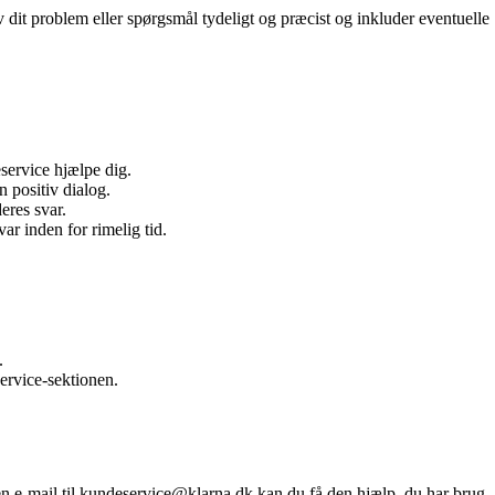
 dit problem eller spørgsmål tydeligt og præcist og inkluder eventuelle
service hjælpe dig.
 positiv dialog.
eres svar.
r inden for rimelig tid.
.
ervice-sektionen.
en e-mail til kundeservice@klarna.dk kan du få den hjælp, du har brug