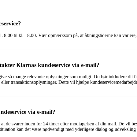
service?
 kl. 8.00 til kl. 18.00. Vær opmærksom på, at åbningstiderne kan varier
ntakter Klarnas kundeservice via e-mail?
 give så mange relevante oplysninger som muligt. Du bør inkludere dit f
eller transaktionsoplysninger. Dette vil hjælpe kundeservicemedarbejde
ndeservice via e-mail?
t de svarer inden for 24 timer efter modtagelsen af din mail. De vil bes
situation kan det være nødvendigt med yderligere dialog og udveksling af