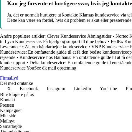
Kan jeg forvente et hurtigere svar, hvis jeg kontakte
Ja, det er normalt hurtigere at kontakte Klarnas kundeservice via t
Dette kan være en fordel, hvis dit problem er akut eller presserend
Andre populære artikler:
Clever Kundeservice Åbningstider
•
Nortec K
til Lyca Kundeservice: Få hjælp og support til dine behov
•
FedEx Kun
Leverancer
•
Alt om håndarbejde kundeservice
•
VNP Kundeservice: En
Kundeservice: En omfattende guide til at få den bedste kundeserviceop
rejsende
•
Kundeservice hos Bauhaus: En omfattende guide til at få den
kundesupport
•
Delta kundeservice: En omfattende guide til eneståend
Kundeservice YouSee dk mail opsætning
Firma
Lyd
Del med omtanke
X
Facebook
Instagram
LinkedIn
YouTube
Pin
Bliv klogere på os
Kontakt
Pressen
Kampagner
Min side
Mailnyt
Samarbejde
Tip redaktionen