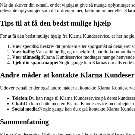
Når du skriver din e-mail, er det vigtigt at give så mange oplysninger 
relevante oplysninger som dit ordrenummer, fakturanummer eller Klarn
Tips til at få den bedst mulige hjælp
For at få den bedst mulige hjælp fra Klarna Kundeservice, er her nogle 
Vær specifik:
Beskriv dit problem eller spørgsmål så detaljeret
Vær høflig:
Vær altid høflig og respektfuld, når du kommuniker
Vær tålmodig:
Klarna Kundeservice modtager mange henvendelser 
Tjek din spam-mappe:
Nogle gange kan Klarnas e-mails ende i d
Andre måder at kontakte Klarna Kundeser
Udover e-mail er der også andre måder at kontakte Klarna Kundeservic
Telefon:
Du kan ringe til Klarna Kundeservice på deres kundes
Chat:
Du kan chatte med en Klarna Kundeservice-medarbejder di
Social media:
Nogle gange kan du også kontakte Klarna Kundeser
Sammenfatning
Klarna Kundeservice Mail er den bedste måde at kontakte Klarna Kundes